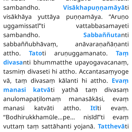
sambandho.
Visākhapuṇṇamāyā
ti
visākhāya yuttāya puṇṇamāya. ‘‘Aruṇo
uggamissatī’’ti vattabbasamayeti
sambandho.
Sabbaññuta
nti
sabbaññubhāvaṃ, anāvaraṇañāṇanti
attho.
Tato
ti aruṇuggamanato.
Taṃ
divasa
nti bhummatthe upayogavacanaṃ,
tasmiṃ divaseti hi attho. Accantasaṃyoge
vā, taṃ divasaṃ kālanti hi attho.
Evaṃ
manasi katvā
ti yathā taṃ divasaṃ
anulomapaṭilomaṃ manasākāsi, evaṃ
manasi katvāti attho.
Itī
ti evaṃ.
‘‘Bodhirukkhamūle…pe… nisīdī’’ti evaṃ
vuttaṃ taṃ sattāhanti yojanā.
Tatthevā
ti