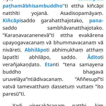
paṭhamābhisambuddho’’
ti ettha kiñcāpi
natthīti yojanā. Asadisopamāyaṃ.
Kiñcāpi
saddo garahatthajotako,
pana-
saddo sambhāvanatthajotako.
‘‘Karaṇavacanenevā’’ti ettha evakārena
upayogavacanaṃ vā bhummavacanaṃ vā
nivāreti.
Abhilāpo
ti abhimukhaṃ atthaṃ
lapatīti abhilāpo, saddo.
Ādito
ti
verañjakaṇḍato.
Eta
nti ‘‘tena samayena
buddho bhagavā
uruvelāya’’ntiādivacanaṃ. ‘‘Aññesupī’’ti
vatvā tamevatthaṃ dassetuṃ vuttaṃ ‘‘ito
paresū’’ti.
Yadi visesakāraṇaṃ natthi, kiṃ