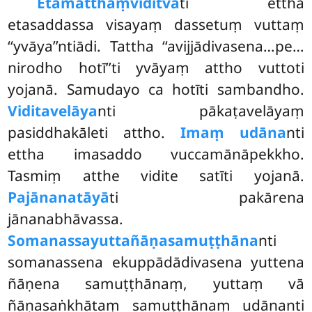
Etamatthaṃ
viditvā
ti ettha
etasaddassa visayaṃ dassetuṃ vuttaṃ
‘‘yvāya’’ntiādi. Tattha ‘‘avijjādivasena…pe…
nirodho hotī’’ti yvāyaṃ attho vuttoti
yojanā. Samudayo ca hotīti sambandho.
Viditavelāya
nti pākaṭavelāyaṃ
pasiddhakāleti attho.
Imaṃ udāna
nti
ettha imasaddo vuccamānāpekkho.
Tasmiṃ atthe vidite satīti yojanā.
Pajānanatāyā
ti pakārena
jānanabhāvassa.
Somanassayuttañāṇasamuṭṭhāna
nti
somanassena ekuppādādivasena yuttena
ñāṇena samuṭṭhānaṃ, yuttaṃ vā
ñāṇasaṅkhātaṃ samuṭṭhānaṃ udānanti