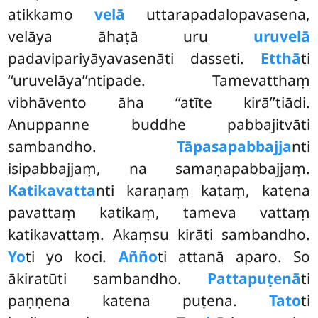
atikkamo
velā
uttarapadalopavasena,
velāya āhaṭā uru
uruvelā
padavipariyāyavasenāti dasseti.
Etthā
ti
‘‘uruvelāya’’ntipade. Tamevatthaṃ
vibhāvento āha ‘‘atīte kirā’’tiādi.
Anuppanne buddhe pabbajitvāti
sambandho.
Tāpasapabbajja
nti
isipabbajjaṃ, na samaṇapabbajjaṃ.
Katikavatta
nti karaṇaṃ kataṃ, katena
pavattaṃ katikaṃ, tameva vattaṃ
katikavattaṃ. Akaṃsu kirāti sambandho.
Yo
ti yo koci.
Añño
ti attanā aparo. So
ākiratūti sambandho.
Pattapuṭenā
ti
paṇṇena katena puṭena.
Tato
ti