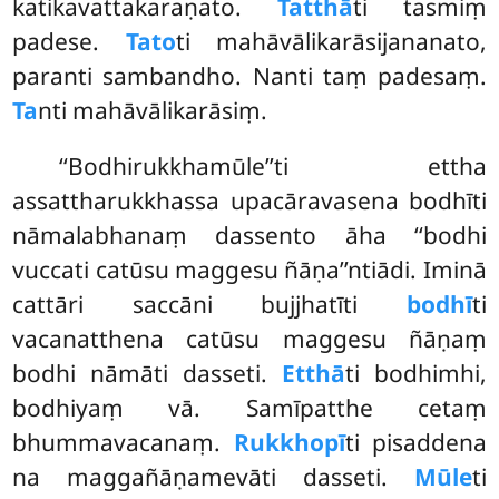
katikavattakaraṇato.
Tatthā
ti tasmiṃ
padese.
Tato
ti mahāvālikarāsijananato,
paranti sambandho. Nanti taṃ padesaṃ.
Ta
nti mahāvālikarāsiṃ.
‘‘Bodhirukkhamūle’’ti ettha
assattharukkhassa upacāravasena bodhīti
nāmalabhanaṃ dassento āha ‘‘bodhi
vuccati catūsu maggesu ñāṇa’’ntiādi. Iminā
cattāri saccāni bujjhatīti
bodhī
ti
vacanatthena catūsu maggesu ñāṇaṃ
bodhi nāmāti dasseti.
Etthā
ti bodhimhi,
bodhiyaṃ vā. Samīpatthe cetaṃ
bhummavacanaṃ.
Rukkhopī
ti pisaddena
na maggañāṇamevāti dasseti.
Mūle
ti