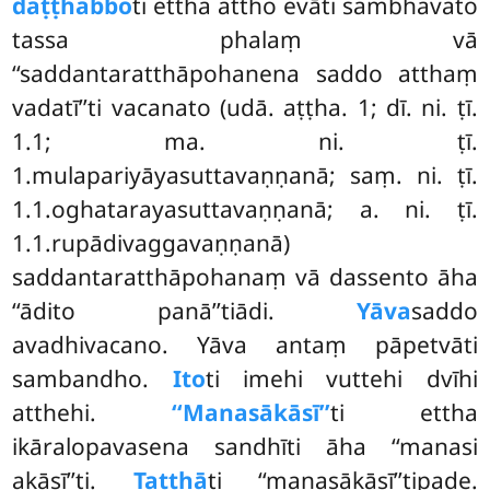
daṭṭhabbo
ti ettha attho evāti sambhavato
tassa phalaṃ vā
‘‘saddantaratthāpohanena saddo atthaṃ
vadatī’’ti vacanato (udā. aṭṭha. 1; dī. ni. ṭī.
1.1; ma. ni. ṭī.
1.mulapariyāyasuttavaṇṇanā; saṃ. ni. ṭī.
1.1.oghatarayasuttavaṇṇanā; a. ni. ṭī.
1.1.rupādivaggavaṇṇanā)
saddantaratthāpohanaṃ vā dassento āha
‘‘ādito panā’’tiādi.
Yāva
saddo
avadhivacano. Yāva antaṃ pāpetvāti
sambandho.
Ito
ti imehi vuttehi dvīhi
atthehi.
‘‘Manasākāsī’’
ti ettha
ikāralopavasena sandhīti āha ‘‘manasi
akāsī’’ti.
Tatthā
ti ‘‘manasākāsī’’tipade.