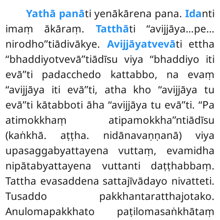
Yathā panā
ti yenākārena pana.
Ida
nti
imaṃ ākāraṃ.
Tatthā
ti ‘‘avijjāya…pe…
nirodho’’tiādivākye.
Avijjāyatvevā
ti ettha
‘‘bhaddiyotvevā’’tiādīsu viya ‘‘bhaddiyo iti
evā’’ti padacchedo kattabbo, na evaṃ
‘‘avijjāya iti evā’’ti, atha kho ‘‘avijjāya tu
evā’’ti kātabboti āha ‘‘avijjāya tu evā’’ti. ‘‘Pa
atimokkhaṃ atipamokkha’’ntiādīsu
(kaṅkhā. aṭṭha. nidānavaṇṇanā) viya
upasaggabyattayena vuttaṃ, evamidha
nipātabyattayena vuttanti daṭṭhabbaṃ.
Tattha evasaddena sattajīvādayo nivatteti.
Tusaddo pakkhantaratthajotako.
Anulomapakkhato paṭilomasaṅkhātaṃ