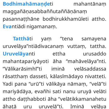
Bodhimahāmaṇḍe
ti mahantānaṃ
maggañāṇasabbaññutaññāṇānaṃ
pasannaṭṭhāne bodhirukkhamūleti attho.
Eva
ntiādi nigamanaṃ.
Tatthā
ti
yaṃ ‘‘tena samayena
uruvelāya’’ntiādivacanaṃ vuttaṃ, tattha.
Uruvelāya
nti ettha urusaddo
mahantapariyāyoti āha ‘‘mahāvelāya’’nti.
‘‘Vālikarāsimhī’’ti iminā velāsaddassa
rāsatthaṃ dasseti, kālasīmādayo nivatteti.
Yadi pana ‘‘urū’’ti vālikāya nāmaṃ, ‘‘velā’’ti
mariyādāya, evañhi sati nanu uruyā velāti
attho daṭṭhabboti āha ‘‘velātikkamanahetu
āhaṭā uru uruvelā’’ti. Iminā
velāya