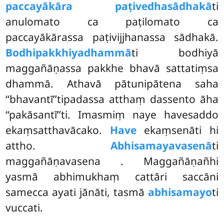
paccayākāra paṭivedhasādhakā
ti
anulomato ca paṭilomato ca
paccayākārassa paṭivijjhanassa sādhakā.
Bodhipakkhiyadhammā
ti bodhiyā
maggañāṇassa pakkhe bhavā sattatiṃsa
dhammā. Athavā pātunipātena saha
‘‘bhavantī’’tipadassa atthaṃ dassento āha
‘‘pakāsantī’’ti. Imasmiṃ naye havesaddo
ekaṃsatthavācako.
Have
ekaṃsenāti hi
attho.
Abhisamayavasenā
ti
maggañāṇavasena
. Maggañāṇañhi
yasmā abhimukhaṃ cattāri saccāni
samecca ayati jānāti, tasmā
abhisamayo
ti
vuccati.