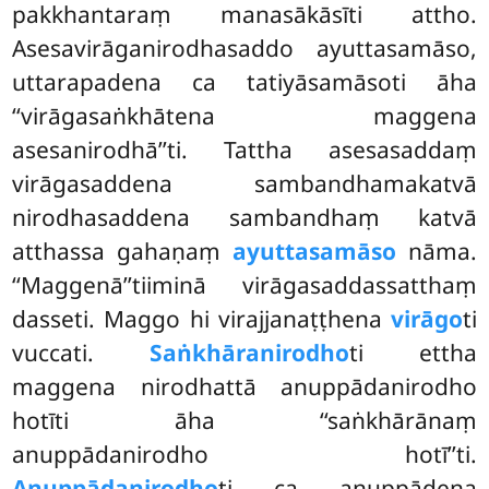
pakkhantaraṃ manasākāsīti attho.
Asesavirāganirodhasaddo ayuttasamāso,
uttarapadena ca tatiyāsamāsoti āha
‘‘virāgasaṅkhātena maggena
asesanirodhā’’ti. Tattha asesasaddaṃ
virāgasaddena sambandhamakatvā
nirodhasaddena sambandhaṃ katvā
atthassa gahaṇaṃ
ayuttasamāso
nāma.
‘‘Maggenā’’tiiminā virāgasaddassatthaṃ
dasseti. Maggo hi virajjanaṭṭhena
virāgo
ti
vuccati.
Saṅkhāranirodho
ti ettha
maggena nirodhattā anuppādanirodho
hotīti āha ‘‘saṅkhārānaṃ
anuppādanirodho hotī’’ti.
Anuppādanirodho
ti ca anuppādena