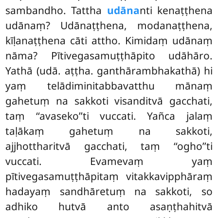
sambandho. Tattha
udāna
nti kenaṭṭhena
udānaṃ? Udānaṭṭhena, modanaṭṭhena,
kīḷanaṭṭhena cāti attho. Kimidaṃ udānaṃ
nāma? Pītivegasamuṭṭhāpito udāhāro.
Yathā (udā. aṭṭha. ganthārambhakathā) hi
yaṃ telādiminitabbavatthu mānaṃ
gahetuṃ na sakkoti visanditvā gacchati,
taṃ ‘‘avaseko’’ti vuccati. Yañca jalaṃ
taḷākaṃ gahetuṃ na sakkoti,
ajjhottharitvā gacchati, taṃ ‘‘ogho’’ti
vuccati. Evamevaṃ yaṃ
pītivegasamuṭṭhāpitaṃ vitakkavipphāraṃ
hadayaṃ sandhāretuṃ na sakkoti, so
adhiko hutvā anto asaṇṭhahitvā