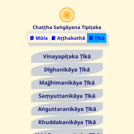
Chaṭṭha Saṅgāyana Tipiṭaka
📗 Mūla
📙 Aṭṭhakathā
📘 Ṭīkā
Vinayapiṭaka Ṭīkā
Dīghanikāya Ṭīkā
Majjhimanikāya Ṭīkā
Saṃyuttanikāya Ṭīkā
Aṅguttaranikāya Ṭīkā
Khuddakanikāya Ṭīkā