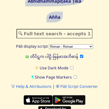
Abhidhammapiṭaka Ṭīkā
Añña
Pāḷi display script
📖
တိပိဋက ပါဠိ-မြန်မာအဘိဓာန်
🌞
Use Dark Mode
¶
Show Page Markers
💡
Help & Attributions
|
🏵️
Pāḷi Script Converter