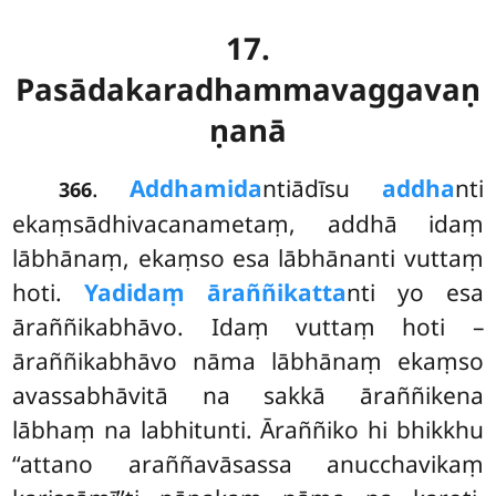
17.
Pasādakaradhammavaggavaṇ
ṇanā
.
Addhamida
ntiādīsu
addha
nti
366
ekaṃsādhivacanametaṃ, addhā idaṃ
lābhānaṃ, ekaṃso esa lābhānanti vuttaṃ
hoti.
Yadidaṃ āraññikatta
nti yo esa
āraññikabhāvo. Idaṃ vuttaṃ hoti –
āraññikabhāvo
nāma lābhānaṃ ekaṃso
avassabhāvitā na sakkā āraññikena
lābhaṃ na labhitunti. Āraññiko hi bhikkhu
‘‘attano araññavāsassa anucchavikaṃ