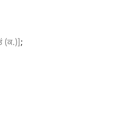
ਤਂ (ਕ.)]
;