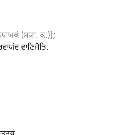
ਿਯਾਮਕਂ (ਸ੍ਯਾ. ਕ.)]
;
ਰਿਵਾਯਂਵ ਵਾਣਿਜੋਤਿ.
ੁਤ੍ਥਂ.