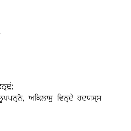
.
੍ਦੁਂ;
ਪਪਨ੍ਨੋ, ਅਕਿਲਾਸੁ ਵਿਨ੍ਦੇ ਹਦਯਸ੍ਸ