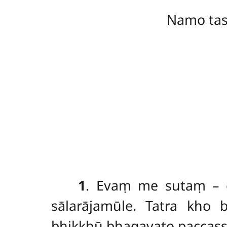
Namo ta
1
. Evaṃ
me sutaṃ – 
sālarājamūle. Tatra kho b
bhikkhū bhagavato paccas