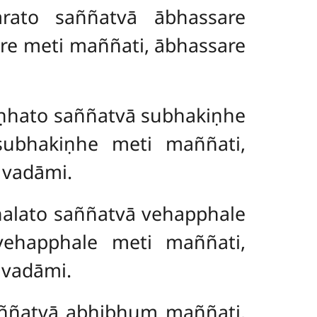
arato saññatvā ābhassare
re meti maññati, ābhassare
iṇhato saññatvā subhakiṇhe
subhakiṇhe meti maññati,
 vadāmi.
halato saññatvā vehapphale
vehapphale meti maññati,
 vadāmi.
aññatvā abhibhuṃ maññati,