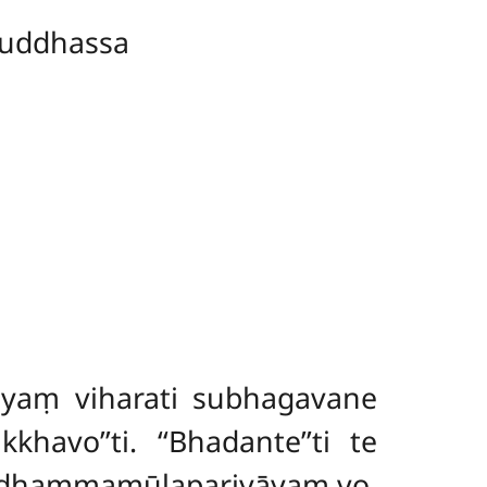
uddhassa
aṃ viharati subhagavane
avo’’ti. ‘‘Bhadante’’ti te
badhammamūlapariyāyaṃ vo,