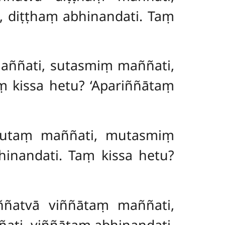
, diṭṭhaṃ abhinandati. Taṃ
aññati, sutasmiṃ maññati,
ṃ kissa hetu? ‘Apariññātaṃ
mutaṃ maññati, mutasmiṃ
inandati. Taṃ kissa hetu?
aññatvā viññātaṃ maññati,
ati, viññātaṃ abhinandati.