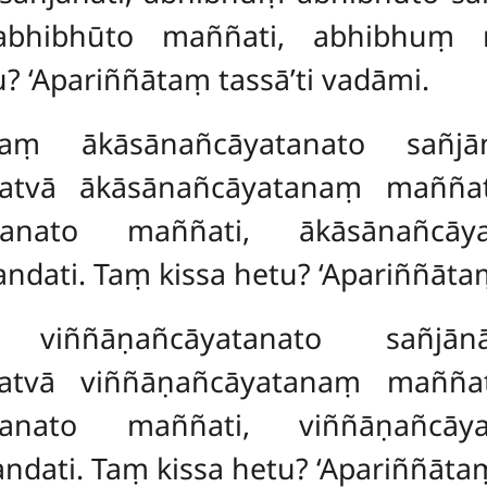
abhibhūto maññati, abhibhuṃ 
? ‘Apariññātaṃ tassā’ti vadāmi.
anaṃ ākāsānañcāyatanato sañjā
ñatvā ākāsānañcāyatanaṃ maññat
atanato maññati, ākāsānañcā
andati. Taṃ
kissa hetu? ‘Apariññātaṃ
ṃ viññāṇañcāyatanato sañjān
ñatvā viññāṇañcāyatanaṃ
maññat
atanato
maññati, viññāṇañcā
ati. Taṃ kissa hetu? ‘Apariññātaṃ 