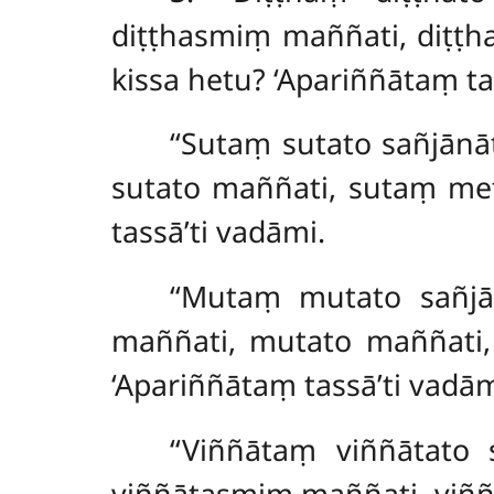
diṭṭhasmiṃ maññati, diṭṭh
kissa hetu? ‘Apariññātaṃ ta
‘‘Sutaṃ sutato sañjān
sutato maññati, sutaṃ met
tassā’ti vadāmi.
‘‘Mutaṃ mutato sañj
maññati, mutato maññati,
‘Apariññātaṃ tassā’ti vadām
‘‘Viññātaṃ viññātato
viññātasmiṃ maññati, viññ