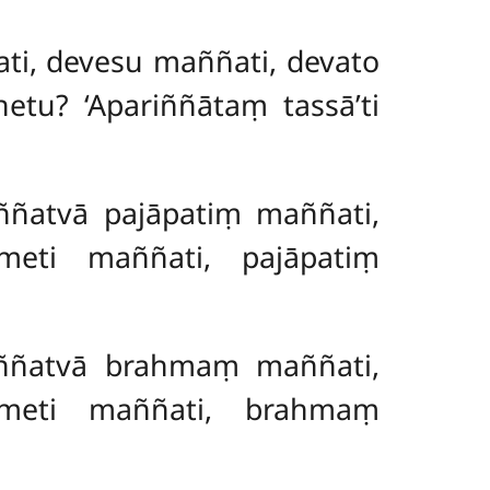
ati, devesu maññati, devato
etu? ‘Apariññātaṃ tassā’ti
saññatvā pajāpatiṃ maññati,
meti maññati, pajāpatiṃ
aññatvā brahmaṃ maññati
,
meti maññati, brahmaṃ