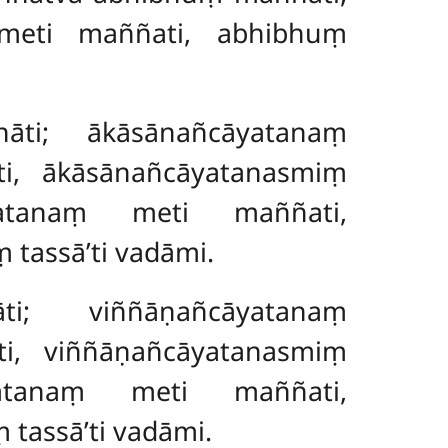
meti maññati, abhibhuṃ
nāti; ākāsānañcāyatanaṃ
i, ākāsānañcāyatanasmiṃ
yatanaṃ meti maññati,
 tassā’ti vadāmi.
āti; viññāṇañcāyatanaṃ
i, viññāṇañcāyatanasmiṃ
yatanaṃ meti maññati,
tassā’ti vadāmi.