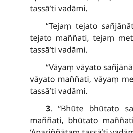
tassā’ti vadāmi.
‘‘Tejaṃ
tejato sañjānā
tejato maññati, tejaṃ met
tassā’ti vadāmi.
‘‘Vāyaṃ vāyato sañjān
vāyato maññati, vāyaṃ met
tassā’ti
vadāmi.
3
. ‘‘Bhūte bhūtato s
maññati, bhūtato maññati
‘Apariññātaṃ tassā’ti vadām