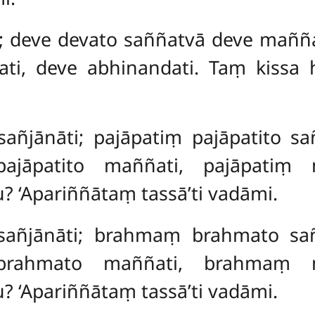
i; deve devato saññatvā deve maññ
i, deve abhinandati. Taṃ kissa h
 sañjānāti; pajāpatiṃ pajāpatito 
pajāpatito maññati, pajāpatiṃ 
? ‘Apariññātaṃ tassā’ti vadāmi.
sañjānāti; brahmaṃ brahmato s
brahmato maññati, brahmaṃ 
? ‘Apariññātaṃ tassā’ti vadāmi.