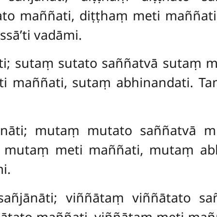
ato maññati, diṭṭhaṃ meti maññati
ssā’ti vadāmi.
āti; sutaṃ sutato saññatvā sutaṃ
m
i maññati, sutaṃ abhinandati. Ta
ānāti; mutaṃ mutato saññatvā 
 mutaṃ meti maññati, mutaṃ abh
i.
 sañjānāti; viññātaṃ viññātato s
ātato maññati, viññātaṃ meti maññ