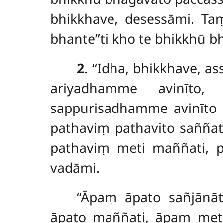
bhikkhave, desessāmi. Taṃ
bhante’’ti kho te bhikkhū 
2
. ‘‘Idha, bhikkhave, 
ariyadhamme avinīto,
sappurisadhamme avinīto
pathaviṃ pathavito saññat
pathaviṃ meti maññati
, 
vadāmi.
‘‘Āpaṃ āpato sañjān
āpato maññati, āpaṃ meti