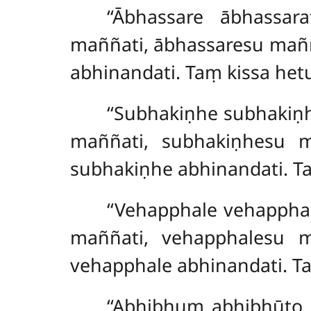
‘‘Ābhassare ābhassar
maññati, ābhassaresu maññ
abhinandati. Taṃ kissa hetu
‘‘Subhakiṇhe subhakiṇ
maññati, subhakiṇhesu m
subhakiṇhe abhinandati. Ta
‘‘Vehapphale
vehapphal
maññati, vehapphalesu m
vehapphale abhinandati. Ta
‘‘Abhibhuṃ abhibhūto