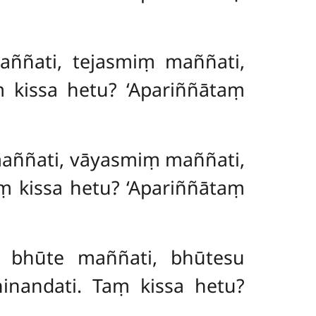
maññati, tejasmiṃ maññati,
ṃ kissa hetu? ‘Apariññātaṃ
maññati, vāyasmiṃ maññati,
ṃ kissa hetu? ‘Apariññātaṃ
ā bhūte maññati, bhūtesu
inandati. Taṃ kissa hetu?