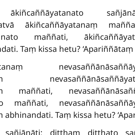
ṃ ākiñcaññāyatanato sañjān
ñatvā ākiñcaññāyatanaṃ maññat
tanato maññati, ākiñcaññā
ti. Taṃ kissa hetu? ‘Apariññātaṃ t
ñāyatanaṃ nevasaññānāsaññ
atanaṃ nevasaññānāsaññ
naṃ maññati, nevasaññānāsañ
ato maññati, nevasaññānāsaññ
bhinandati. Taṃ kissa hetu? ‘Apar
o sañjānāti; diṭṭhaṃ diṭṭhato s