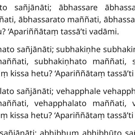
ato sañjānāti; ābhassare ābhass
ati, ābhassarato maññati, ābhassa
? ‘Apariññātaṃ tassā’ti vadāmi.
hato sañjānāti; subhakiṇhe subhak
aññati, subhakiṇhato maññati, 
ṃ kissa hetu? ‘Apariññātaṃ tassā’ti
ato sañjānāti; vehapphale vehapp
aññati, vehapphalato maññati, 
ṃ kissa hetu? ‘Apariññātaṃ tassā’ti
 sañjānāti; abhibhuṃ abhibhūto s