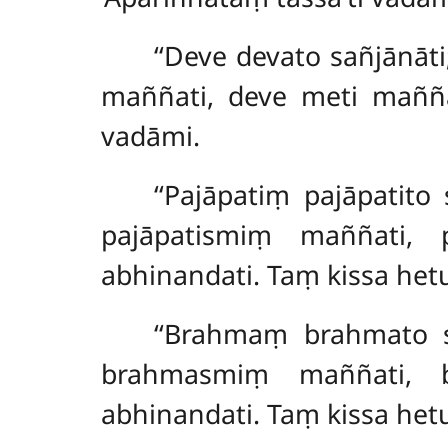
‘‘Deve devato sañjānāt
maññati, deve meti maññat
vadāmi.
‘‘Pajāpatiṃ pajāpatito
pajāpatismiṃ maññati, 
abhinandati. Taṃ kissa hetu
‘‘Brahmaṃ
brahmato 
brahmasmiṃ maññati, 
abhinandati. Taṃ kissa hetu