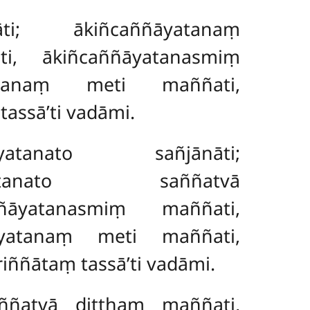
āti; ākiñcaññāyatanaṃ
i, ākiñcaññāyatanasmiṃ
yatanaṃ meti maññati,
assā’ti vadāmi.
āyatanato sañjānāti;
āyatanato saññatvā
ñāyatanasmiṃ maññati,
āyatanaṃ meti maññati,
iññātaṃ tassā’ti vadāmi.
aññatvā diṭṭhaṃ maññati,