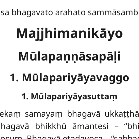
ssa bhagavato arahato sammāsamb
Majjhimanikāyo
Mūlapaṇṇāsapāḷi
1. Mūlapariyāyavaggo
1. Mūlapariyāyasuttaṃ
ekaṃ samayaṃ bhagavā ukkaṭṭhāy
hagavā bhikkhū āmantesi – ‘‘bhikkh
sosuṃ. Bhagavā etadavoca – ‘‘sab