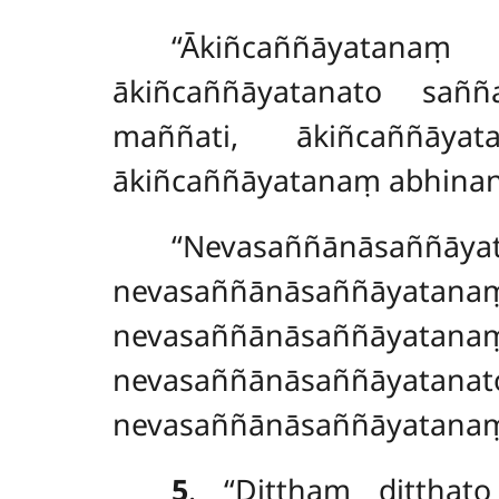
‘‘Ākiñcaññāyatana
ākiñcaññāyatanato sañ
maññati, ākiñcaññāya
ākiñcaññāyatanaṃ abhinanda
‘‘Nevasaññānāsañ
nevasaññānāsaññāy
nevasaññānāsaññāyata
nevasaññānāsaññāyatan
nevasaññānāsaññāyatanaṃ a
5
. ‘‘Diṭṭhaṃ
diṭṭhat