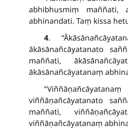
abhibhusmiṃ maññati, 
abhinandati. Taṃ kissa hetu
4
. ‘‘Ākāsānañcāyat
ākāsānañcāyatanato sañ
maññati, ākāsānañcāy
ākāsānañcāyatanaṃ abhin
‘‘Viññāṇañcāyatana
viññāṇañcāyatanato sañ
maññati, viññāṇañcāy
viññāṇañcāyatanaṃ abhinand