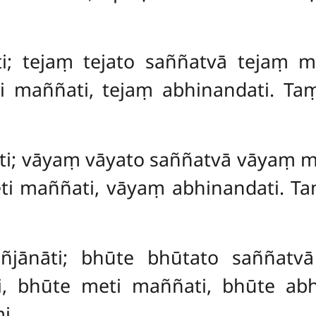
ti; tejaṃ tejato saññatvā tejaṃ 
i maññati, tejaṃ abhinandati. Ta
āti; vāyaṃ vāyato saññatvā vāyaṃ 
i maññati, vāyaṃ abhinandati. Ta
añjānāti; bhūte bhūtato saññatv
, bhūte meti maññati, bhūte abh
i.