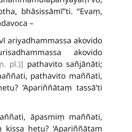
a, bhāsissāmī’’ti. ‘‘Evaṃ,
adavoca –
sāvī ariyadhammassa akovido
risadhammassa akovido
. pī.)]
pathavito sañjānāti;
aññati, pathavito maññati,
etu? ‘Apariññātaṃ tassā’ti
aññati, āpasmiṃ maññati,
 kissa hetu? ‘Apariññātaṃ