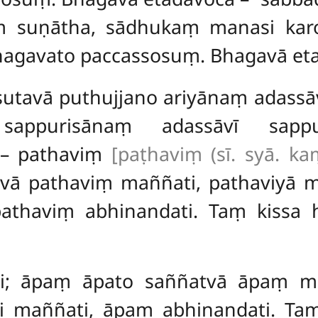
 suṇātha, sādhukaṃ manasi karoth
bhagavato paccassosuṃ. Bhagavā et
assutavā puthujjano ariyānaṃ adas
 sappurisānaṃ adassāvī sappu
 – pathaviṃ
[paṭhaviṃ (sī. syā. kaṃ
vā pathaviṃ maññati, pathaviyā m
pathaviṃ abhinandati. Taṃ kissa h
āti; āpaṃ āpato saññatvā āpaṃ m
 maññati, āpaṃ abhinandati. Taṃ