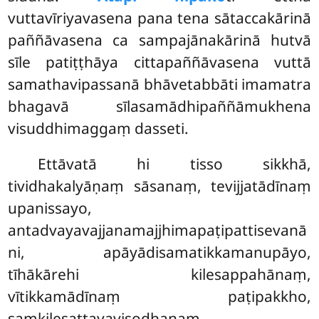
vuttavīriyavasena pana tena sātaccakārinā
paññāvasena ca sampajānakārinā hutvā
sīle patiṭṭhāya cittapaññāvasena vuttā
samathavipassanā bhāvetabbāti imamatra
bhagavā sīlasamādhipaññāmukhena
visuddhimaggaṃ dasseti.
Ettāvatā hi tisso sikkhā,
tividhakalyāṇaṃ sāsanaṃ, tevijjatādīnaṃ
upanissayo,
antadvayavajjanamajjhimapaṭipattisevanā
ni, apāyādisamatikkamanupāyo,
tīhākārehi kilesappahānaṃ,
vītikkamādīnaṃ paṭipakkho,
saṃkilesattayavisodhanaṃ,