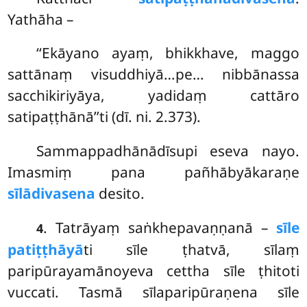
Yathāha –
‘‘Ekāyano ayaṃ, bhikkhave, maggo
sattānaṃ visuddhiyā…pe… nibbānassa
sacchikiriyāya, yadidaṃ cattāro
satipaṭṭhānā’’ti (dī. ni. 2.373).
Sammappadhānādīsupi eseva nayo.
Imasmiṃ pana pañhābyākaraṇe
sīlādivasena
desito.
. Tatrāyaṃ saṅkhepavaṇṇanā –
sīle
4
patiṭṭhāyā
ti sīle ṭhatvā, sīlaṃ
paripūrayamānoyeva cettha sīle ṭhitoti
vuccati. Tasmā sīlaparipūraṇena sīle