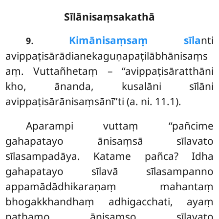
Sīlānisaṃsakathā
.
Kimānisaṃsaṃ sīla
nti
9
avippaṭisārādianekaguṇapaṭilābhānisaṃs
aṃ. Vuttañhetaṃ – ‘‘avippaṭisāratthāni
kho, ānanda, kusalāni sīlāni
avippaṭisārānisaṃsānī’’ti (a. ni. 11.1).
Aparampi vuttaṃ ‘‘pañcime
gahapatayo ānisaṃsā sīlavato
sīlasampadāya. Katame pañca? Idha
gahapatayo sīlavā sīlasampanno
appamādādhikaraṇaṃ mahantaṃ
bhogakkhandhaṃ adhigacchati, ayaṃ
paṭhamo ānisaṃso sīlavato