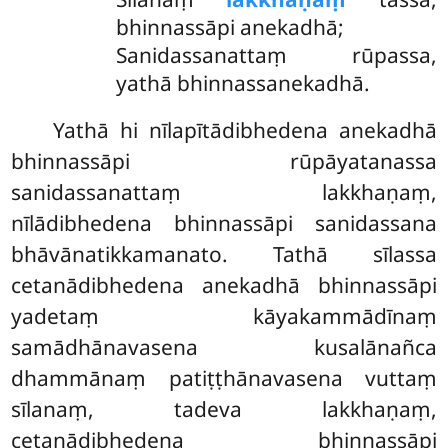
bhinnassāpi anekadhā;
Sanidassanattaṃ rūpassa,
yathā bhinnassanekadhā.
Yathā hi nīlapītādibhedena anekadhā
bhinnassāpi rūpāyatanassa
sanidassanattaṃ lakkhaṇaṃ,
nīlādibhedena bhinnassāpi sanidassana
bhāvānatikkamanato. Tathā sīlassa
cetanādibhedena anekadhā bhinnassāpi
yadetaṃ kāyakammādīnaṃ
samādhānavasena kusalānañca
dhammānaṃ patiṭṭhānavasena vuttaṃ
sīlanaṃ, tadeva lakkhaṇaṃ,
cetanādibhedena bhinnassāpi