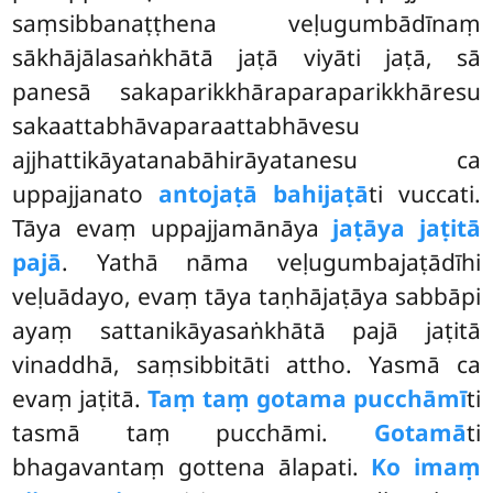
saṃsibbanaṭṭhena veḷugumbādīnaṃ
sākhājālasaṅkhātā jaṭā viyāti jaṭā, sā
panesā sakaparikkhāraparaparikkhāresu
sakaattabhāvaparaattabhāvesu
ajjhattikāyatanabāhirāyatanesu ca
uppajjanato
antojaṭā bahijaṭā
ti vuccati.
Tāya evaṃ uppajjamānāya
jaṭāya jaṭitā
pajā
. Yathā nāma veḷugumbajaṭādīhi
veḷuādayo, evaṃ tāya taṇhājaṭāya sabbāpi
ayaṃ sattanikāyasaṅkhātā pajā jaṭitā
vinaddhā, saṃsibbitāti attho. Yasmā ca
evaṃ jaṭitā.
Taṃ taṃ gotama pucchāmī
ti
tasmā taṃ pucchāmi.
Gotamā
ti
bhagavantaṃ gottena ālapati.
Ko imaṃ