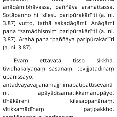
anāgāmibhāvassa, paññāya arahattassa.
Sotāpanno hi ‘‘sīlesu paripūrakārī’’ti (a. ni.
3.87) vutto, tathā sakadāgāmī. Anāgāmī
pana ‘‘samādhismiṃ paripūrakārī’’ti (a. ni.
3.87). Arahā pana ‘‘paññāya paripūrakārī’’ti
(a. ni. 3.87).
Evaṃ ettāvatā tisso sikkhā,
tividhakalyāṇaṃ sāsanaṃ, tevijjatādīnaṃ
upanissayo,
antadvayavajjanamajjhimapaṭipattisevanā
ni, apāyādisamatikkamanupāyo,
tīhākārehi kilesappahānaṃ,
vītikkamādīnaṃ paṭipakkho,
saṃkilesattayavisodhanaṃ,