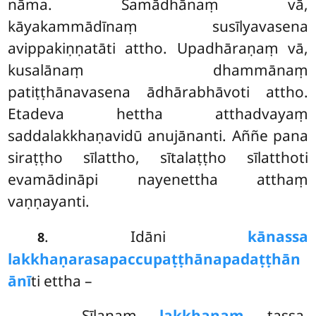
nāma. Samādhānaṃ vā,
kāyakammādīnaṃ susīlyavasena
avippakiṇṇatāti attho. Upadhāraṇaṃ vā,
kusalānaṃ dhammānaṃ
patiṭṭhānavasena ādhārabhāvoti attho.
Etadeva hettha atthadvayaṃ
saddalakkhaṇavidū anujānanti. Aññe pana
siraṭṭho sīlattho, sītalaṭṭho sīlatthoti
evamādināpi nayenettha atthaṃ
vaṇṇayanti.
. Idāni
kānassa
8
lakkhaṇarasapaccupaṭṭhānapadaṭṭhān
ānī
ti ettha –
Sīlanaṃ
lakkhaṇaṃ
tassa,