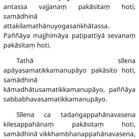
antassa vajjanaṃ pakāsitaṃ hoti,
samādhinā
attakilamathānuyogasaṅkhātassa.
Paññāya majjhimāya paṭipattiyā sevanaṃ
pakāsitaṃ hoti.
Tathā sīlena
apāyasamatikkamanupāyo pakāsito hoti,
samādhinā
kāmadhātusamatikkamanupāyo, paññāya
sabbabhavasamatikkamanupāyo.
Sīlena ca tadaṅgappahānavasena
kilesappahānaṃ pakāsitaṃ hoti,
samādhinā vikkhambhanappahānavasena,