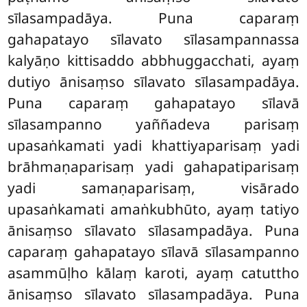
sīlasampadāya. Puna caparaṃ
gahapatayo sīlavato sīlasampannassa
kalyāṇo kittisaddo abbhuggacchati, ayaṃ
dutiyo ānisaṃso sīlavato sīlasampadāya.
Puna caparaṃ gahapatayo sīlavā
sīlasampanno yaññadeva parisaṃ
upasaṅkamati yadi khattiyaparisaṃ yadi
brāhmaṇaparisaṃ yadi gahapatiparisaṃ
yadi samaṇaparisaṃ, visārado
upasaṅkamati amaṅkubhūto, ayaṃ tatiyo
ānisaṃso sīlavato sīlasampadāya. Puna
caparaṃ
gahapatayo sīlavā sīlasampanno
asammūḷho kālaṃ karoti, ayaṃ catuttho
ānisaṃso sīlavato sīlasampadāya. Puna