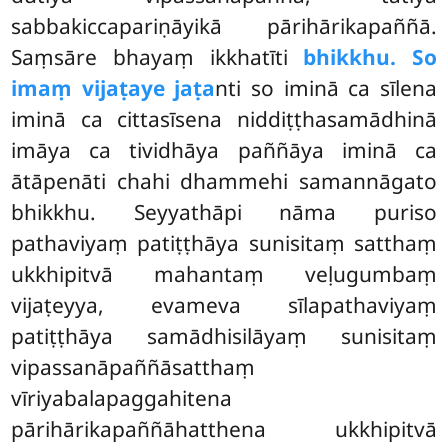
sabbakiccapariṇāyikā pārihārikapaññā.
Saṃsāre bhayaṃ ikkhatīti
bhikkhu. So
imaṃ vijaṭaye jaṭa
nti so iminā ca sīlena
iminā ca cittasīsena niddiṭṭhasamādhinā
imāya ca tividhāya paññāya iminā ca
ātāpenāti chahi dhammehi samannāgato
bhikkhu. Seyyathāpi nāma puriso
pathaviyaṃ patiṭṭhāya
sunisitaṃ satthaṃ
ukkhipitvā mahantaṃ veḷugumbaṃ
vijaṭeyya, evameva sīlapathaviyaṃ
patiṭṭhāya samādhisilāyaṃ sunisitaṃ
vipassanāpaññāsatthaṃ
vīriyabalapaggahitena
pārihārikapaññāhatthena ukkhipitvā