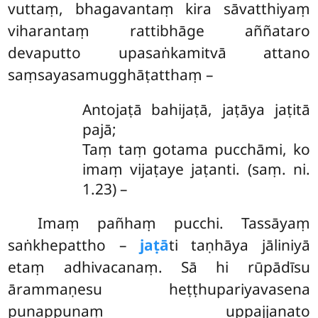
vuttaṃ, bhagavantaṃ kira sāvatthiyaṃ
viharantaṃ rattibhāge aññataro
devaputto upasaṅkamitvā attano
saṃsayasamugghāṭatthaṃ –
Antojaṭā bahijaṭā, jaṭāya jaṭitā
pajā;
Taṃ taṃ gotama pucchāmi, ko
imaṃ vijaṭaye jaṭanti. (saṃ. ni.
1.23) –
Imaṃ
pañhaṃ pucchi. Tassāyaṃ
saṅkhepattho –
jaṭā
ti taṇhāya jāliniyā
etaṃ adhivacanaṃ. Sā hi rūpādīsu
ārammaṇesu heṭṭhupariyavasena
punappunaṃ uppajjanato