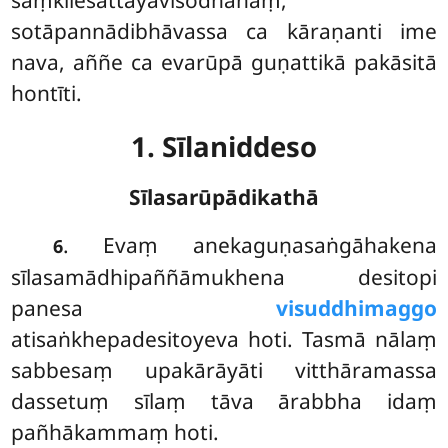
sotāpannādibhāvassa ca kāraṇanti ime
nava, aññe ca evarūpā guṇattikā pakāsitā
hontīti.
1. Sīlaniddeso
Sīlasarūpādikathā
. Evaṃ
anekaguṇasaṅgāhakena
6
sīlasamādhipaññāmukhena desitopi
panesa
visuddhimaggo
atisaṅkhepadesitoyeva hoti. Tasmā nālaṃ
sabbesaṃ upakārāyāti vitthāramassa
dassetuṃ sīlaṃ tāva ārabbha idaṃ
pañhākammaṃ hoti.