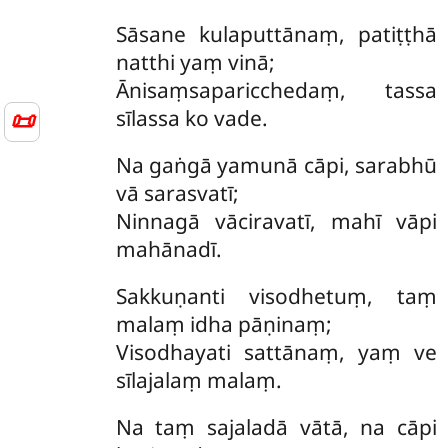
Sāsane kulaputtānaṃ, patiṭṭhā
natthi yaṃ vinā;
Ānisaṃsaparicchedaṃ, tassa
📜
sīlassa ko vade.
Na gaṅgā yamunā cāpi, sarabhū
vā sarasvatī;
Ninnagā vāciravatī, mahī vāpi
mahānadī.
Sakkuṇanti visodhetuṃ, taṃ
malaṃ idha pāṇinaṃ;
Visodhayati sattānaṃ, yaṃ ve
sīlajalaṃ malaṃ.
Na taṃ sajaladā vātā, na cāpi