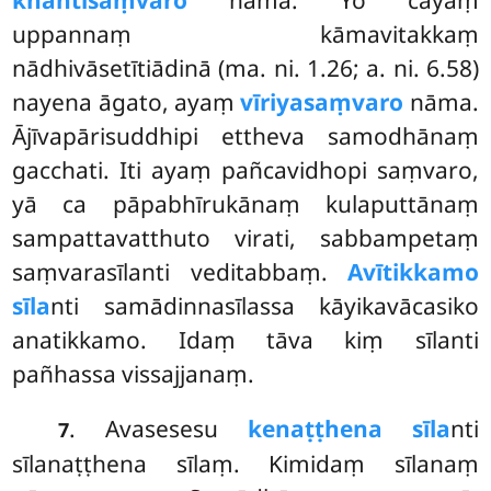
uppannaṃ kāmavitakkaṃ
nādhivāsetītiādinā (ma. ni. 1.26; a. ni. 6.58)
nayena āgato, ayaṃ
vīriyasaṃvaro
nāma.
Ājīvapārisuddhipi ettheva samodhānaṃ
gacchati. Iti ayaṃ pañcavidhopi saṃvaro,
yā ca pāpabhīrukānaṃ kulaputtānaṃ
sampattavatthuto virati, sabbampetaṃ
saṃvarasīlanti veditabbaṃ.
Avītikkamo
sīla
nti samādinnasīlassa kāyikavācasiko
anatikkamo. Idaṃ tāva kiṃ sīlanti
pañhassa vissajjanaṃ.
. Avasesesu
kenaṭṭhena sīla
nti
7
sīlanaṭṭhena sīlaṃ. Kimidaṃ sīlanaṃ