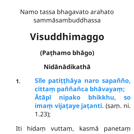
Namo tassa bhagavato arahato
sammāsambuddhassa
Visuddhimaggo
(Paṭhamo bhāgo)
Nidānādikathā
Sīle
patiṭṭhāya naro sapañño,
.
1
cittaṃ paññañca bhāvayaṃ;
Ātāpī nipako bhikkhu, so
imaṃ vijaṭaye jaṭanti.
(saṃ. ni.
1.23);
Iti hidaṃ vuttaṃ, kasmā panetaṃ