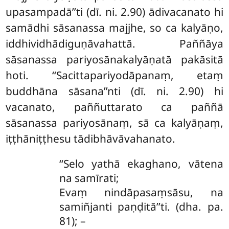
upasampadā’’ti (dī. ni. 2.90) ādivacanato hi
samādhi sāsanassa majjhe, so ca kalyāṇo,
iddhividhādiguṇāvahattā. Paññāya
sāsanassa pariyosānakalyāṇatā pakāsitā
hoti. ‘‘Sacittapariyodāpanaṃ, etaṃ
buddhāna sāsana’’nti (dī. ni. 2.90) hi
vacanato, paññuttarato
ca paññā
sāsanassa pariyosānaṃ, sā ca kalyāṇaṃ,
iṭṭhāniṭṭhesu tādibhāvāvahanato.
‘‘Selo yathā ekaghano, vātena
na samīrati;
Evaṃ nindāpasaṃsāsu, na
samiñjanti paṇḍitā’’ti. (dha. pa.
81); –