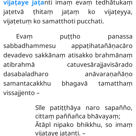
vijaṭaye jaṭa
nti imaṃ evaṃ tedhātukaṃ
jaṭetvā ṭhitaṃ jaṭaṃ ko vijaṭeyya,
vijaṭetuṃ ko samatthoti pucchati.
Evaṃ
puṭṭho panassa
sabbadhammesu appaṭihatañāṇacāro
devadevo sakkānaṃ atisakko brahmānaṃ
atibrahmā catuvesārajjavisārado
dasabaladharo anāvaraṇañāṇo
samantacakkhu bhagavā tamatthaṃ
vissajjento –
Sīle patiṭṭhāya naro sapañño,
cittaṃ paññañca bhāvayaṃ;
Ātāpī nipako bhikkhu, so imaṃ
vijaṭaye jaṭanti. –