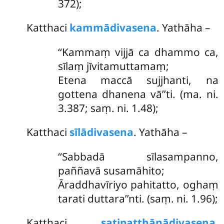
372);
Katthaci
kammādivasena
. Yathāha –
‘‘Kammaṃ
vijjā ca dhammo ca,
sīlaṃ jīvitamuttamaṃ;
Etena maccā sujjhanti, na
gottena dhanena vā’’ti. (ma. ni.
3.387; saṃ. ni. 1.48);
Katthaci
sīlādivasena
. Yathāha –
‘‘Sabbadā
sīlasampanno,
paññavā susamāhito;
Āraddhavīriyo pahitatto, oghaṃ
tarati duttara’’nti. (saṃ. ni. 1.96);
Katthaci
satipaṭṭhānādivasena
.