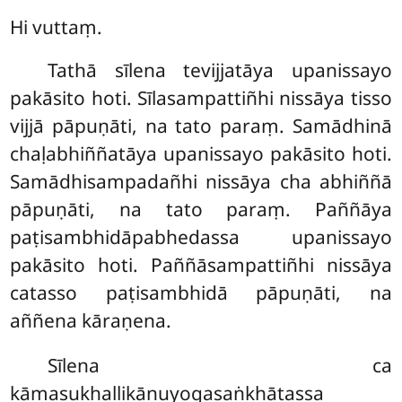
Hi vuttaṃ.
Tathā
sīlena tevijjatāya upanissayo
pakāsito hoti. Sīlasampattiñhi nissāya tisso
vijjā pāpuṇāti, na tato paraṃ. Samādhinā
chaḷabhiññatāya upanissayo pakāsito hoti.
Samādhisampadañhi nissāya cha abhiññā
pāpuṇāti, na tato paraṃ. Paññāya
paṭisambhidāpabhedassa upanissayo
pakāsito hoti. Paññāsampattiñhi nissāya
catasso paṭisambhidā pāpuṇāti, na
aññena kāraṇena.
Sīlena ca
kāmasukhallikānuyogasaṅkhātassa