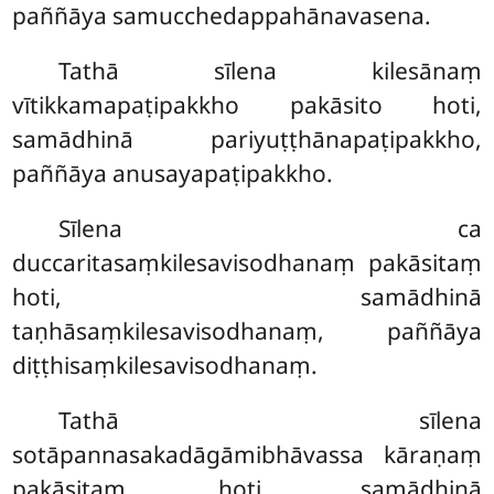
paññāya samucchedappahānavasena.
Tathā sīlena kilesānaṃ
vītikkamapaṭipakkho pakāsito hoti,
samādhinā pariyuṭṭhānapaṭipakkho,
paññāya anusayapaṭipakkho.
Sīlena ca
duccaritasaṃkilesavisodhanaṃ pakāsitaṃ
hoti, samādhinā
taṇhāsaṃkilesavisodhanaṃ, paññāya
diṭṭhisaṃkilesavisodhanaṃ.
Tathā sīlena
sotāpannasakadāgāmibhāvassa kāraṇaṃ
pakāsitaṃ hoti, samādhinā