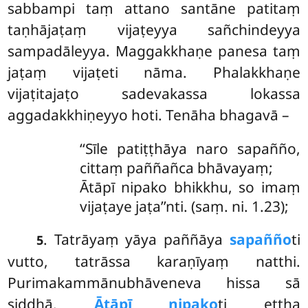
sabbampi taṃ attano santāne patitaṃ
taṇhājaṭaṃ vijaṭeyya sañchindeyya
sampadāleyya. Maggakkhaṇe panesa taṃ
jaṭaṃ vijaṭeti nāma. Phalakkhaṇe
vijaṭitajaṭo sadevakassa lokassa
aggadakkhiṇeyyo hoti. Tenāha bhagavā –
‘‘Sīle
patiṭṭhāya naro sapañño,
cittaṃ paññañca bhāvayaṃ;
Ātāpī nipako bhikkhu, so imaṃ
vijaṭaye jaṭa’’nti. (saṃ. ni. 1.23);
. Tatrāyaṃ yāya paññāya
sapañño
ti
5
vutto, tatrāssa karaṇīyaṃ natthi.
Purimakammānubhāveneva hissa sā
siddhā.
Ātāpī nipako
ti ettha