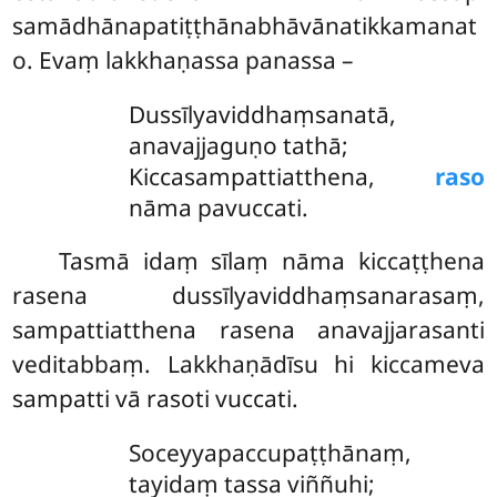
samādhānapatiṭṭhānabhāvānatikkamanat
o. Evaṃ lakkhaṇassa panassa –
Dussīlyaviddhaṃsanatā
,
anavajjaguṇo tathā;
Kiccasampattiatthena,
raso
nāma pavuccati.
Tasmā
idaṃ sīlaṃ nāma kiccaṭṭhena
rasena dussīlyaviddhaṃsanarasaṃ,
sampattiatthena rasena anavajjarasanti
veditabbaṃ. Lakkhaṇādīsu hi kiccameva
sampatti vā rasoti vuccati.
Soceyyapaccupaṭṭhānaṃ,
tayidaṃ tassa viññuhi;