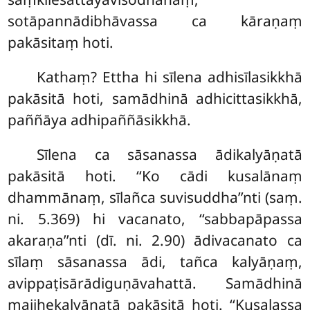
sotāpannādibhāvassa ca kāraṇaṃ
pakāsitaṃ hoti.
Kathaṃ? Ettha hi sīlena adhisīlasikkhā
pakāsitā hoti, samādhinā adhicittasikkhā,
paññāya adhipaññāsikkhā.
Sīlena ca sāsanassa ādikalyāṇatā
pakāsitā hoti. ‘‘Ko cādi kusalānaṃ
dhammānaṃ, sīlañca suvisuddha’’nti (saṃ.
ni. 5.369) hi vacanato, ‘‘sabbapāpassa
akaraṇa’’nti (dī. ni. 2.90) ādivacanato ca
sīlaṃ sāsanassa ādi, tañca kalyāṇaṃ,
avippaṭisārādiguṇāvahattā. Samādhinā
majjhekalyāṇatā pakāsitā hoti. ‘‘Kusalassa