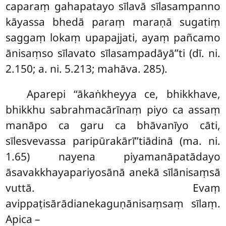
caparaṃ gahapatayo sīlavā sīlasampanno
kāyassa bhedā paraṃ maraṇā
sugatiṃ
saggaṃ lokaṃ upapajjati, ayaṃ pañcamo
ānisaṃso sīlavato sīlasampadāyā’’ti (dī. ni.
2.150; a. ni. 5.213; mahāva. 285).
Aparepi ‘‘ākaṅkheyya ce, bhikkhave,
bhikkhu sabrahmacārīnaṃ piyo ca assaṃ
manāpo ca garu ca bhāvanīyo cāti,
sīlesvevassa paripūrakārī’’tiādinā (ma. ni.
1.65) nayena piyamanāpatādayo
āsavakkhayapariyosānā anekā sīlānisaṃsā
vuttā. Evaṃ
avippaṭisārādianekaguṇānisaṃsaṃ sīlaṃ.
Apica –