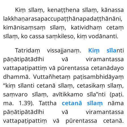
Kiṃ sīlaṃ, kenaṭṭhena sīlaṃ, kānassa
lakkhaṇarasapaccupaṭṭhānapadaṭṭhānāni,
kimānisaṃsaṃ sīlaṃ, katividhaṃ cetaṃ
sīlaṃ, ko cassa saṃkileso, kiṃ vodānanti.
Tatridaṃ vissajjanaṃ.
Kiṃ sīla
nti
pāṇātipātādīhi vā viramantassa
vattapaṭipattiṃ vā pūrentassa cetanādayo
dhammā. Vuttañhetaṃ paṭisambhidāyaṃ
‘‘kiṃ sīlanti cetanā sīlaṃ, cetasikaṃ sīlaṃ,
saṃvaro sīlaṃ, avītikkamo sīla’’nti (paṭi.
ma. 1.39). Tattha
cetanā sīlaṃ
nāma
pāṇātipātādīhi vā viramantassa
vattapaṭipattiṃ vā pūrentassa cetanā.