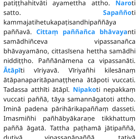
patiṭṭhahitvāti ayamettha attho.
Naro
ti
satto.
Sapañño
ti
kammajatihetukapaṭisandhipaññāya
paññavā.
Cittaṃ paññañca bhāvaya
nti
samādhiñceva vipassanañca
bhāvayamāno, cittasīsena hettha samādhi
niddiṭṭho. Paññānāmena ca vipassanāti.
Ātāpī
ti vīriyavā. Vīriyañhi kilesānaṃ
ātāpanaparitāpanaṭṭhena ātāpoti vuccati.
Tadassa atthīti ātāpī.
Nipako
ti nepakkaṃ
vuccati paññā, tāya samannāgatoti attho.
Iminā padena pārihārikapaññaṃ dasseti.
Imasmiñhi pañhābyākaraṇe tikkhattuṃ
paññā āgatā. Tattha paṭhamā jātipaññā,
dutiyā vipassanāpaññā, tatiyā