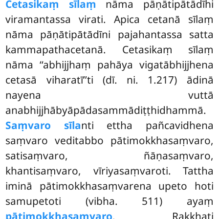
Cetasikaṃ sīlaṃ
nāma pāṇātipātādīhi
viramantassa virati. Apica cetanā sīlaṃ
nāma pāṇātipātādīni pajahantassa satta
kammapathacetanā. Cetasikaṃ sīlaṃ
nāma ‘‘abhijjhaṃ pahāya vigatābhijjhena
cetasā viharatī’’ti (dī. ni. 1.217) ādinā
nayena vuttā
anabhijjhābyāpādasammādiṭṭhidhammā.
Saṃvaro sīla
nti ettha pañcavidhena
saṃvaro veditabbo pātimokkhasaṃvaro,
satisaṃvaro, ñāṇasaṃvaro,
khantisaṃvaro, vīriyasaṃvaroti. Tattha
iminā pātimokkhasaṃvarena upeto hoti
samupetoti (vibha. 511) ayaṃ
pātimokkhasaṃvaro
. Rakkhati