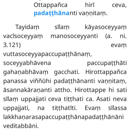
Ottappañca hirī ceva,
padaṭṭhāna
nti vaṇṇitaṃ.
Tayidaṃ sīlaṃ kāyasoceyyaṃ
vacīsoceyyaṃ manosoceyyanti (a. ni.
3.121) evaṃ
vuttasoceyyapaccupaṭṭhānaṃ,
soceyyabhāvena paccupaṭṭhāti
gahaṇabhāvaṃ gacchati. Hirottappañca
panassa viññūhi padaṭṭhānanti vaṇṇitaṃ,
āsannakāraṇanti attho. Hirottappe hi sati
sīlaṃ uppajjati ceva tiṭṭhati ca. Asati neva
uppajjati, na tiṭṭhatīti. Evaṃ sīlassa
lakkhaṇarasapaccupaṭṭhānapadaṭṭhānāni
veditabbāni.