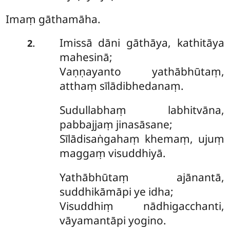
Imaṃ gāthamāha.
Imissā dāni gāthāya, kathitāya
.
2
mahesinā;
Vaṇṇayanto yathābhūtaṃ,
atthaṃ sīlādibhedanaṃ.
Sudullabhaṃ labhitvāna,
pabbajjaṃ jinasāsane;
Sīlādisaṅgahaṃ khemaṃ, ujuṃ
maggaṃ visuddhiyā.
Yathābhūtaṃ ajānantā,
suddhikāmāpi ye idha;
Visuddhiṃ nādhigacchanti,
vāyamantāpi yogino.