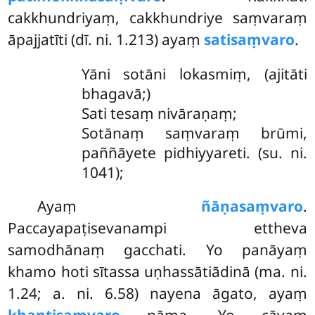
cakkhundriyaṃ, cakkhundriye saṃvaraṃ
āpajjatīti (dī. ni. 1.213) ayaṃ
satisaṃvaro
.
Yāni
sotāni lokasmiṃ, (ajitāti
bhagavā;)
Sati tesaṃ nivāraṇaṃ;
Sotānaṃ saṃvaraṃ brūmi,
paññāyete pidhiyyareti. (su. ni.
1041);
Ayaṃ
ñāṇasaṃvaro
.
Paccayapaṭisevanampi ettheva
samodhānaṃ gacchati. Yo panāyaṃ
khamo hoti sītassa uṇhassātiādinā (ma. ni.
1.24; a. ni. 6.58) nayena āgato, ayaṃ
khantisaṃvaro
nāma. Yo cāyaṃ