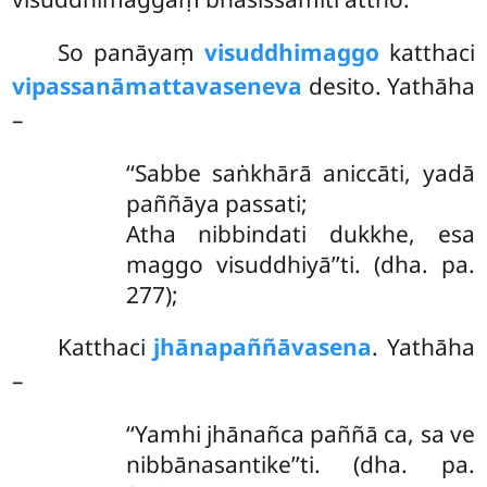
So panāyaṃ
visuddhimaggo
katthaci
vipassanāmattavaseneva
desito. Yathāha
–
‘‘Sabbe saṅkhārā aniccāti, yadā
paññāya passati;
Atha nibbindati dukkhe, esa
maggo visuddhiyā’’ti. (dha. pa.
277);
Katthaci
jhānapaññāvasena
. Yathāha
–
‘‘Yamhi jhānañca paññā ca, sa ve
nibbānasantike’’ti. (dha. pa.