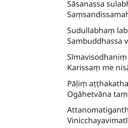
Sāsanassa
sulab
Saṃsandissamah
Sudullabhaṃ lab
Sambuddhassa v
Sīmavisodhaniṃ
Karissaṃ me nis
Pāḷiṃ aṭṭhakath
Ogāhetvāna taṃ
Attanomatiganth
Vinicchayavimatī