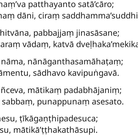
haṃ’va patthayanto satā’cāro;
aṃ dāni, ciraṃ saddhamma’suddhi
hitvāna, pabbajjaṃ jinasāsane;
araṃ vādaṃ, katvā dveḷhaka’mekik
 nāma, nānāganthasamāhaṭaṃ;
āmentu, sādhavo kavipuṅgavā.
añceva, mātikaṃ padabhājaniṃ;
 sabbaṃ, punappunaṃ asesato.
esu, ṭīkāgaṇṭhipadesuca;
su, mātikā’ṭṭhakathāsupi.