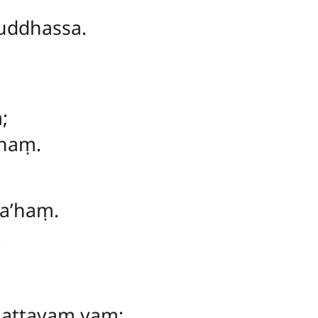
uddhassa.
;
haṃ.
a’haṃ.
;
nattayaṃ yaṃ;