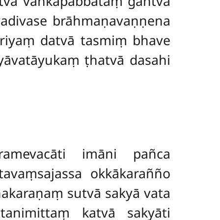
tvā vaṅkapabbataṃ gantvā
iyadivase brāhmaṇavaṇṇena
riyaṃ datvā tasmiṃ bhave
 yāvatāyukaṃ ṭhatvā dasahi
amevacāti imāni pañca
atavaṃsajassa okkākarañño
akaraṇaṃ sutvā sakyā vata
tanimittaṃ katvā sakyāti