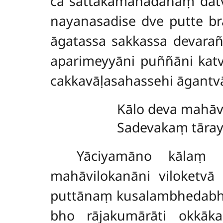
ca sattakamahādānaṃ dat
nayanasadise dve putte b
āgatassa sakkassa devar
aparimeyyāni puññāni katv
cakkavāḷasahassehi āgantvā
Kālo deva mahāv
Sadevakaṃ tāray
Yāciyamāno kālaṃ 
mahāvilokanāni viloketvā
puttānaṃ kusalambhedabha
bho rājakumārāti okkāka