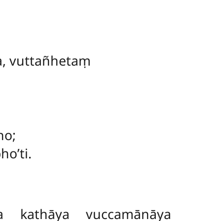
a, vuttañhetaṃ
ho;
o’ti.
ya kathāya vuccamānāya