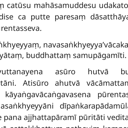
aṃ catūsu mahāsamuddesu udakato
sadise ca putte paresaṃ dāsatth
ūrentasseva.
aṅkhyeyyaṃ, navasaṅkhyeyya’vācak
hyātaṃ, buddhattaṃ samupāgamīti.
yā vuttanayena asūro hutvā b
attāni. Atisūro ahutvā vācāmat
vā kāyaṅgavācaṅgavasena pūrenta
ri asaṅkhyeyyāni dīpaṅkarapādamūl
pana ajjhattapāramī pūritāti vedit