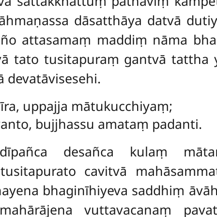
vā sattakkhattuṃ pathaviṃ kampe
rāhmaṇassa dāsatthāya datvā dut
añño attasamaṃ maddiṃ nāma bha
ā tato tusitapuraṃ gantvā tattha
 devatāvisesehi.
īra, uppajja mātukucchiyaṃ;
anto, bujjhassu amataṃ padanti.
dīpañca desañca kulaṃ mātar
 tusitapurato cavitvā mahāsamm
yena bhaginīhiyeva saddhiṃ āvāh
mahārājena vuttavacanaṃ pavat