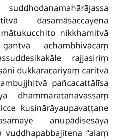
uddhodanamahārājassa
titvā dasamāsaccayena
 mātukucchito nikkhamitvā
a gantvā achambhivācaṃ
uddesikakāle rajjasiriṃ
āni dukkaracariyaṃ caritvā
bujjhitvā pañcacattālīsa
ya dhammaratanavassaṃ
icce kusinārāyaupavaṭṭane
asamaye anupādisesāya
 vuḍḍhapabbajitena ‘‘alaṃ