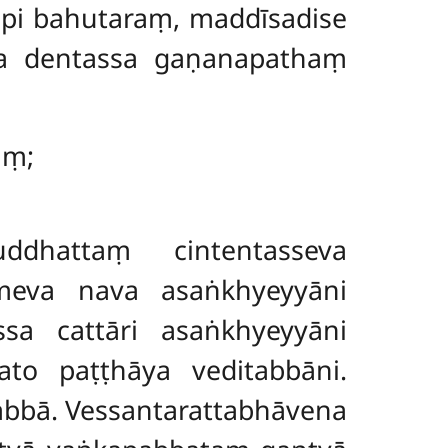
pi bahutaraṃ, maddīsadise
āya dentassa gaṇanapathaṃ
aṃ;
uddhattaṃ cintentasseva
tameva nava asaṅkhyeyyāni
ssa cattāri asaṅkhyeyyāni
ato paṭṭhāya veditabbāni.
abbā. Vessantarattabhāvena