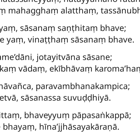
ṃ mahagghaṃ alatthaṃ, tassānubh
e yaṃ, sāsanaṃ saṇṭhitaṃ bhave;
ṭhe yaṃ, vinaṭṭhaṃ sāsanaṃ bhave.
e’dāni, jotayitvāna sāsane;
akaṃ vādaṃ, ekībhāvaṃ karoma’ha
hāvañca, paravambhanakampica;
etvā, sāsanassa suvuḍḍhiyā.
cittaṃ, bhaveyyuṃ pāpasaṅkappā;
 bhayaṃ, hīna’jjhāsayakāraṇā.