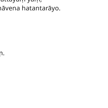
āvena hatantarāyo.
ṃ.