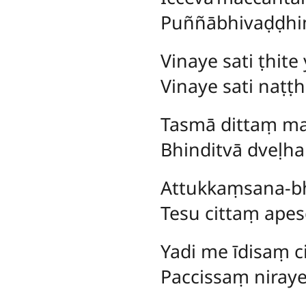
Puññābhivaḍḍhi
Vinaye sati ṭhit
Vinaye sati naṭ
Tasmā dittaṃ mam
Bhinditvā dveḷh
Attukkaṃsana-b
Tesu cittaṃ apes
Yadi me īdisaṃ 
Paccissaṃ niraye