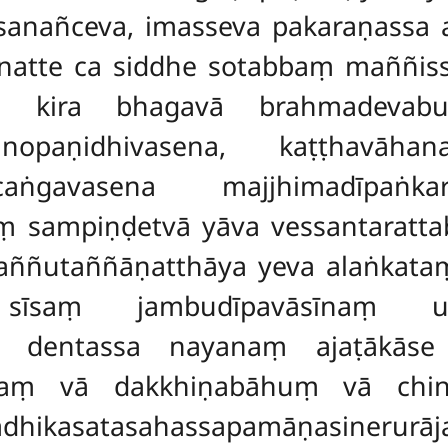
anañceva, imasseva pakaraṇassa
natte ca siddhe sotabbaṃ maññis
ṃ kira bhagavā brahmadevab
opaṇidhivasena, kaṭṭhavāhan
caṅgavasena majjhimadīpaṅka
 sampiṇḍetvā yāva vessantarattab
aññutaññāṇatthāya yeva alaṅkataṃ
a sīsaṃ jambudīpavāsīnaṃ u
ā dentassa nayanaṃ ajaṭākāse 
saṃ vā dakkhiṇabāhuṃ
vā chi
dhikasatasahassapamāṇasinerurāj