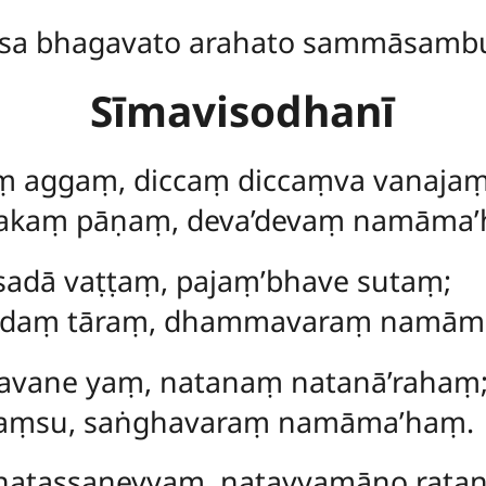
sa bhagavato arahato sammāsamb
Sīmavisodhanī
ṃ aggaṃ, diccaṃ diccaṃva vanajaṃ
akaṃ pāṇaṃ, deva’devaṃ namāma’
adā vaṭṭaṃ, pajaṃ’bhave sutaṃ;
udaṃ tāraṃ, dhammavaraṃ namām
avane yaṃ, natanaṃ natanā’rahaṃ
’kaṃsu, saṅghavaraṃ namāma’haṃ.
natassaneyyaṃ, natayyamāno rata