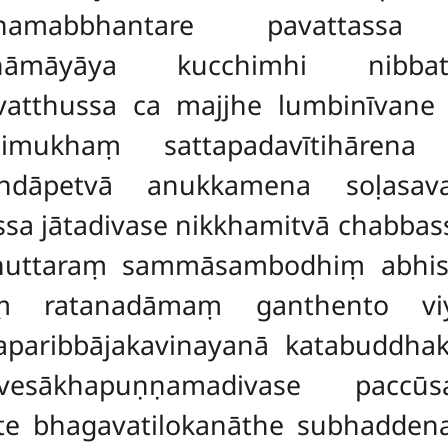
amabbhantare pavattassa s
ahāmāyāya kucchimhi nibbat
vatthussa ca majjhe lumbinīvane
bhimukhaṃ sattapadavītihāren
ndāpetvā anukkamena soḷasavass
sa jātadivase nikkhamitvā chabbass
uttaraṃ sammāsambodhiṃ abhisam
aṃ ratanadāmaṃ ganthento vi
paribbājakavinayanā katabuddhak
sākhapuṇṇamadivase paccūs
te bhagavatilokanāthe subhaddena