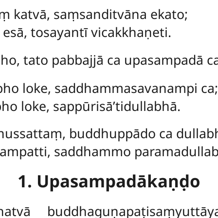
 katvā, saṃsanditvāna ekato;
esā, tosayantī vicakkhaṇeti.
ho, tato pabbajjā ca upasampadā c
bho loke, saddhammasavanampi ca;
ho loke, sappūrisā’tidullabhā.
ussattaṃ, buddhuppādo ca dullab
ampatti, saddhammo paramadullabh
1. Upasampadākaṇḍo
atvā buddhaguṇapaṭisaṃyuttā