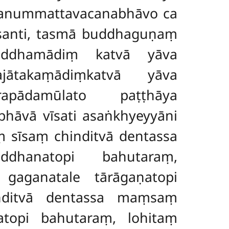
 anummattavacanabhāvo ca
santi, tasmā buddhaguṇaṃ
uddhamādiṃ katvā yāva
ajātakaṃādiṃkatvā yāva
rapādamūlato paṭṭhāya
hāvā vīsati asaṅkhyeyyāni
 sīsaṃ chinditvā dentassa
ddhanatopi bahutaraṃ,
gaganatale tārāgaṇatopi
nditvā dentassa maṃsaṃ
atopi bahutaraṃ, lohitaṃ