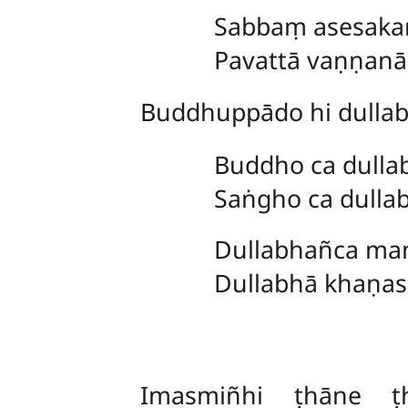
Sabbaṃ asesakaṃ
Pavattā vaṇṇanā 
Buddhuppādo hi dullab
Buddho ca dulla
Saṅgho ca dullab
Dullabhañca man
Dullabhā khaṇas
Imasmiñhi ṭhāne ṭh