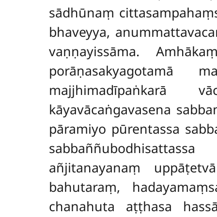
sādhūnaṃ cittasampahaṃs
bhaveyya, anummattavaca
vaṇṇayissāma. Amhāka
porāṇasakyagotamā man
majjhimadīpaṅkarā vā
kāyavācaṅgavasena sabbaṃ
pāramiyo pūrentassa sabb
sabbaññubodhisattass
añjitanayanaṃ uppāṭetv
bahutaraṃ, hadayamaṃ
chanahuta aṭṭhasa hassā