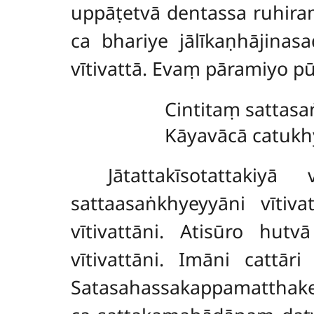
uppāṭetvā dentassa ruhir
ca bhariye jālīkaṇhājina
vītivattā. Evaṃ pāramiyo p
Cintitaṃ sattas
Kāyavācā catuk
Jātattakīsotattaki
sattaasaṅkhyeyyāni vītiv
vītivattāni. Atisūro hut
vītivattāni. Imāni cattā
Satasahassakappamatthake 