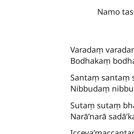
Namo tas
Varadaṃ
varada
Bodhakaṃ bodh
Santaṃ santaṃ s
Nibbudaṃ nibb
Sutaṃ sutaṃ bh
Narā’narā sadā
Icceva’maccanta