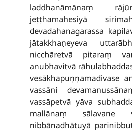
laddhanāmānaṃ rājūn
jeṭṭhamahesiyā sirim
devadahanagarassa kapila
jātakkhaṇeyeva
uttarā
nicchāretvā pitaraṃ va
anubhavitvā rāhulabhaddas
vesākhapuṇṇamadivase an
vassāni devamanussān
vassāpetvā yāva subhadda
mallānaṃ sālavane ve
nibbānadhātuyā parinibbu