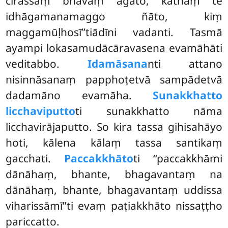
cirassaṃ bhavaṃ āgato, kathaṃ te
idhāgamanamaggo ñāto, kiṃ
maggamūḷhosī’’tiādīni vadanti. Tasmā
ayampi lokasamudācāravasena evamāhāti
veditabbo.
Idamāsana
nti attano
nisinnāsanaṃ papphoṭetvā sampādetvā
dadamāno evamāha.
Sunakkhatto
licchaviputto
ti sunakkhatto nāma
licchavirājaputto. So kira tassa gihisahāyo
hoti, kālena kālaṃ tassa santikaṃ
gacchati.
Paccakkhāto
ti ‘‘paccakkhāmi
dānāhaṃ, bhante, bhagavantaṃ na
dānāhaṃ, bhante, bhagavantaṃ uddissa
viharissāmī’’ti evaṃ paṭiakkhāto nissaṭṭho
pariccatto.