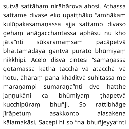
sutvā sattāhaṃ nirāhārova ahosi. Athassa
sattame divase eko upaṭṭhāko ‘‘amhākaṃ
kulūpakasamaṇassa ajja sattamo divaso
gehaṃ anāgacchantassa aphāsu nu kho
jāta’’nti sūkaramaṃsaṃ pacāpetvā
bhattamādāya gantvā purato bhūmiyaṃ
nikkhipi. Acelo disvā cintesi ‘‘samaṇassa
gotamassa kathā
tacchā vā atacchā vā
hotu, āhāraṃ pana khāditvā suhitassa me
maraṇampi sumaraṇa’’nti dve hatthe
jaṇṇukāni ca bhūmiyaṃ ṭhapetvā
kucchipūraṃ bhuñji. So rattibhāge
jīrāpetuṃ asakkonto alasakena
kālamakāsi. Sacepi hi so ‘‘na bhuñjeyya’’nti