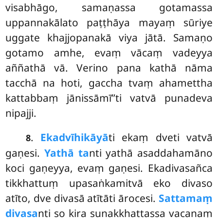
visabhāgo, samaṇassa gotamassa
uppannakālato paṭṭhāya mayaṃ sūriye
uggate khajjopanakā viya jātā. Samaṇo
gotamo amhe, evaṃ vācaṃ vadeyya
aññathā vā. Verino pana kathā nāma
tacchā na hoti, gaccha tvaṃ ahamettha
kattabbaṃ jānissāmī’’ti vatvā punadeva
nipajji.
.
Ekadvīhikāyā
ti ekaṃ dveti vatvā
8
gaṇesi.
Yathā ta
nti yathā asaddahamāno
koci gaṇeyya, evaṃ gaṇesi. Ekadivasañca
tikkhattuṃ upasaṅkamitvā eko divaso
atīto, dve divasā atītāti ārocesi.
Sattamaṃ
divasa
nti so kira sunakkhattassa vacanaṃ