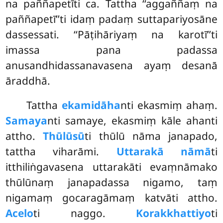
na paññapetīti ca. Tattha ‘‘aggaññaṃ na
paññapetī’’ti idaṃ padaṃ suttapariyosāne
dassessati. ‘‘Pāṭihāriyaṃ na karotī’’ti
imassa pana padassa
anusandhidassanavasena ayaṃ desanā
āraddhā.
Tattha
ekamidāha
nti ekasmiṃ ahaṃ.
Samaya
nti samaye, ekasmiṃ kāle ahanti
attho.
Thūlūsū
ti thūlū nāma janapado,
tattha viharāmi.
Uttarakā nāmā
ti
itthiliṅgavasena uttarakāti evaṃnāmako
thūlūnaṃ janapadassa nigamo, taṃ
nigamaṃ gocaragāmaṃ katvāti attho.
Acelo
ti naggo.
Korakkhattiyo
ti