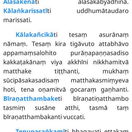
Alasakenā
ti alasakabyādhinā.
Kālaṅkarissatī
ti uddhumātaudaro
marissati.
Kālakañcikā
ti tesaṃ asurānaṃ
nāmaṃ. Tesaṃ kira tigāvuto attabhāvo
appamaṃsalohito purāṇapaṇṇasadiso
kakkaṭakānaṃ viya akkhīni nikkhamitvā
matthake tiṭṭhanti, mukhaṃ
sūcipāsakasadisaṃ matthakasmiṃyeva
hoti, tena oṇamitvā gocaraṃ gaṇhanti.
Bīraṇatthambake
ti bīraṇatiṇatthambo
tasmiṃ susāne atthi, tasmā taṃ
bīraṇatthambakanti vuccati.
Tenupasaṅkamī
ti bhagavati ettakaṃ