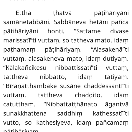
Ettha ṭhatvā pāṭihāriyāni
samānetabbāni. Sabbāneva hetāni pañca
pāṭihāriyāni honti. ‘‘Sattame divase
marissatī’’ti vuttaṃ, so tatheva mato, idaṃ
paṭhamaṃ pāṭihāriyaṃ. ‘‘Alasakenā’’ti
vuttaṃ, alasakeneva mato, idaṃ dutiyaṃ.
‘‘Kālakañcikesu nibbattissatī’’ti vuttaṃ,
tattheva nibbatto, idaṃ tatiyaṃ.
‘‘Bīraṇatthambake susāne chaḍḍessantī’’ti
vuttaṃ, tattheva chaḍḍito
, idaṃ
catutthaṃ. ‘‘Nibbattaṭṭhānato āgantvā
sunakkhattena saddhiṃ kathessatī’’ti
vutto, so kathesiyeva, idaṃ pañcamaṃ
pāṭihāriyaṃ.