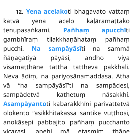
.
Yena acelako
ti bhagavato vattaṃ
12
katvā yena acelo kaḷāramaṭṭako
tenupasaṅkami.
Pañhaṃ apucchī
ti
gambhīraṃ tilakkhaṇāhataṃ pañhaṃ
pucchi.
Na sampāyāsī
ti na sammā
ñāṇagatiyā pāyāsi, andho viya
visamaṭṭhāne tattha tattheva pakkhali.
Neva ādiṃ, na pariyosānamaddasa. Atha
vā ‘‘na sampāyāsī’’ti na sampādesi,
sampādetvā kathetuṃ nāsakkhi.
Asampāyanto
ti kabarakkhīni parivattetvā
olokento ‘‘asikkhitakassa santike vuṭṭhosi,
anokāsepi pabbajito pañhaṃ pucchanto
vicarasi, apehi mā etasmiṃ ṭhāne