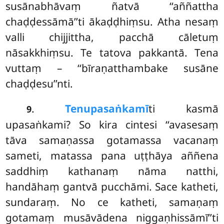
susānabhāvaṃ ñatvā ‘‘aññattha
chaḍḍessāmā’’ti ākaḍḍhiṃsu. Atha
nesaṃ
valli chijjittha, pacchā cāletuṃ
nāsakkhiṃsu. Te tatova pakkantā. Tena
vuttaṃ – ‘‘bīraṇatthambake susāne
chaḍḍesu’’nti.
.
Tenupasaṅkamī
ti kasmā
9
upasaṅkami? So kira cintesi ‘‘avasesaṃ
tāva samaṇassa gotamassa vacanaṃ
sameti, matassa pana uṭṭhāya aññena
saddhiṃ kathanaṃ nāma natthi,
handāhaṃ gantvā pucchāmi. Sace katheti,
sundaraṃ. No
ce katheti, samaṇaṃ
gotamaṃ musāvādena niggaṇhissāmī’’ti