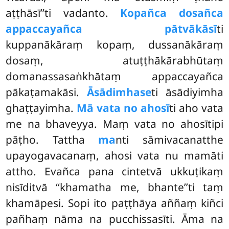
aṭṭhāsī’’ti vadanto.
Kopañca dosañca
appaccayañca pātvākāsī
ti
kuppanākāraṃ kopaṃ, dussanākāraṃ
dosaṃ, atuṭṭhākārabhūtaṃ
domanassasaṅkhātaṃ appaccayañca
pākaṭamakāsi.
Āsādimhase
ti āsādiyimha
ghaṭṭayimha.
Mā vata no ahosī
ti aho vata
me na bhaveyya. Maṃ vata no ahosītipi
pāṭho. Tattha
ma
nti sāmivacanatthe
upayogavacanaṃ, ahosi vata nu mamāti
attho. Evañca pana cintetvā ukkuṭikaṃ
nisīditvā ‘‘khamatha me, bhante’’ti taṃ
khamāpesi. Sopi ito paṭṭhāya aññaṃ kiñci
pañhaṃ nāma na pucchissasīti. Āma na