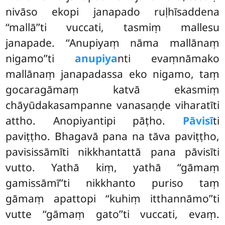
nivāso ekopi janapado ruḷhīsaddena
‘‘mallā’’ti vuccati, tasmiṃ mallesu
janapade. ‘‘Anupiyaṃ nāma mallānaṃ
nigamo’’ti
anupiya
nti evaṃnāmako
mallānaṃ janapadassa eko nigamo, taṃ
gocaragāmaṃ katvā ekasmiṃ
chāyūdakasampanne vanasaṇḍe viharatīti
attho. Anopiyantipi pāṭho.
Pāvisī
ti
paviṭṭho. Bhagavā pana na tāva paviṭṭho,
pavisissāmīti nikkhantattā pana pāvisīti
vutto. Yathā kiṃ, yathā ‘‘gāmaṃ
gamissāmī’’ti nikkhanto puriso taṃ
gāmaṃ apattopi ‘‘kuhiṃ itthannāmo’’ti
vutte ‘‘gāmaṃ gato’’ti vuccati, evaṃ.