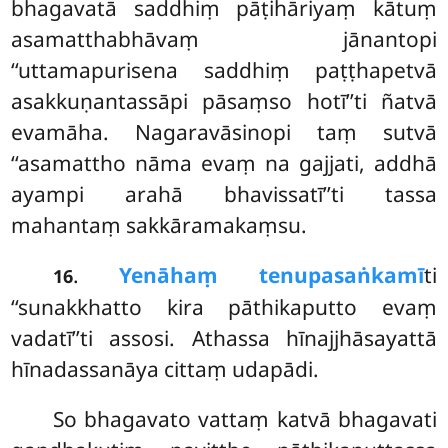
bhagavatā saddhiṃ pāṭihāriyaṃ kātuṃ
asamatthabhāvaṃ jānantopi
‘‘uttamapurisena saddhiṃ paṭṭhapetvā
asakkuṇantassāpi pāsaṃso hotī’’ti ñatvā
evamāha. Nagaravāsinopi
taṃ sutvā
‘‘asamattho nāma evaṃ na gajjati, addhā
ayampi arahā bhavissatī’’ti tassa
mahantaṃ sakkāramakaṃsu.
.
Yenāhaṃ tenupasaṅkamī
ti
16
‘‘sunakkhatto kira pāthikaputto evaṃ
vadatī’’ti assosi. Athassa hīnajjhāsayattā
hīnadassanāya cittaṃ udapādi.
So bhagavato vattaṃ katvā bhagavati