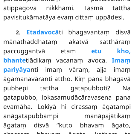
atippagova nikkhami. Tasmā tattha
pavisitukāmatāya evaṃ cittaṃ uppādesi.
.
Etadavocā
ti
bhagavantaṃ disvā
2
mānathaddhataṃ akatvā satthāraṃ
paccuggantvā etaṃ
etu kho,
bhante
tiādikaṃ vacanaṃ avoca.
Imaṃ
pariyāya
nti imaṃ vāraṃ, ajja imaṃ
āgamanavāranti attho. Kiṃ pana bhagavā
pubbepi tattha gatapubboti? Na
gatapubbo, lokasamudācāravasena pana
evamāha. Lokiyā hi cirassaṃ āgatampi
anāgatapubbampi manāpajātikaṃ
āgataṃ disvā ‘‘kuto bhavaṃ āgato,