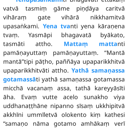
vatvā tasmiṃ gāme piṇḍāya caritvā
vihāraṃ gate vihārā nikkhamitvā
upasaṅkami.
Yena tva
nti yena kāraṇena
tvaṃ. Yasmāpi bhagavatā byākato,
tasmāti attho.
Mattaṃ
matta
nti
pamāṇayuttaṃ pamāṇayuttaṃ. ‘‘Mantā
mantā’’tipi pāṭho, paññāya upaparikkhitvā
upaparikkhitvāti attho.
Yathā samaṇassa
gotamassā
ti yathā samaṇassa gotamassa
micchā vacanaṃ assa, tathā kareyyāsīti
āha. Evaṃ vutte acelo sunakho viya
uddhanaṭṭhāne nipanno sīsaṃ ukkhipitvā
akkhīni ummīletvā olokento kiṃ kathesi
‘‘samaṇo nāma
gotamo amhākaṃ verī