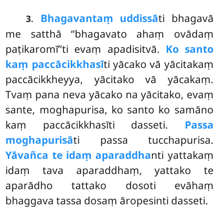
.
Bhagavantaṃ uddissā
ti bhagavā
3
me satthā ‘‘bhagavato ahaṃ ovādaṃ
paṭikaromī’’ti evaṃ apadisitvā.
Ko santo
kaṃ paccācikkhasī
ti yācako vā yācitakaṃ
paccācikkheyya, yācitako vā yācakaṃ.
Tvaṃ pana neva yācako na yācitako, evaṃ
sante, moghapurisa, ko santo ko samāno
kaṃ paccācikkhasīti dasseti.
Passa
moghapurisā
ti passa tucchapurisa.
Yāvañca te idaṃ aparaddha
nti yattakaṃ
idaṃ tava aparaddhaṃ, yattako te
aparādho tattako dosoti evāhaṃ
bhaggava tassa dosaṃ āropesinti dasseti.