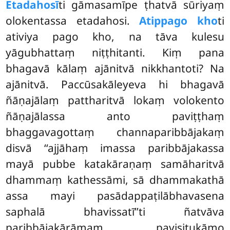
Etadahosī
ti gāmasamīpe ṭhatvā sūriyaṃ
olokentassa etadahosi.
Atippago kho
ti
ativiya pago kho, na tāva kulesu
yāgubhattaṃ niṭṭhitanti. Kiṃ pana
bhagavā kālaṃ ajānitvā nikkhantoti? Na
ajānitvā. Paccūsakāleyeva hi bhagavā
ñāṇajālaṃ pattharitvā lokaṃ volokento
ñāṇajālassa anto paviṭṭhaṃ
bhaggavagottaṃ channaparibbājakaṃ
disvā ‘‘ajjāhaṃ imassa paribbājakassa
mayā pubbe katakāraṇaṃ samāharitvā
dhammaṃ kathessāmi, sā dhammakathā
assa mayi pasādappaṭilābhavasena
saphalā bhavissatī’’ti ñatvāva
paribbājakārāmaṃ pavisitukāmo