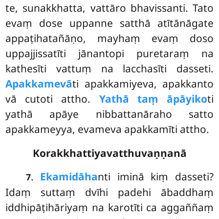
te, sunakkhatta, vattāro bhavissanti. Tato
evaṃ dose uppanne satthā atītānāgate
appaṭihatañāṇo, mayhaṃ evaṃ doso
uppajjissatīti jānantopi puretaraṃ na
kathesīti vattuṃ na lacchasīti dasseti.
Apakkamevā
ti
apakkamiyeva, apakkanto
vā cutoti attho.
Yathā
taṃ āpāyiko
ti
yathā apāye nibbattanāraho satto
apakkameyya, evameva apakkamīti attho.
Korakkhattiyavatthuvaṇṇanā
.
Ekamidāha
nti
iminā kiṃ dasseti?
7
Idaṃ suttaṃ dvīhi padehi ābaddhaṃ
iddhipāṭihāriyaṃ na karotīti ca aggaññaṃ