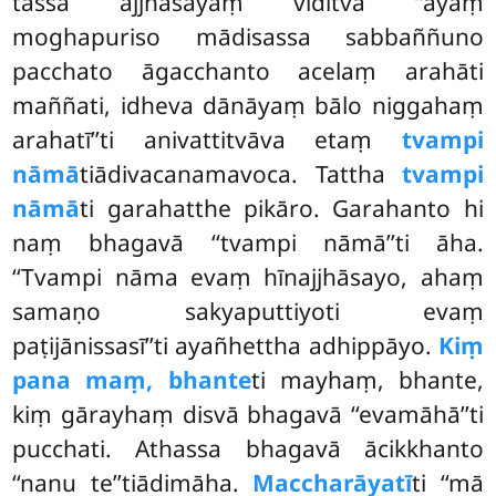
tassa ajjhāsayaṃ viditvā ‘‘ayaṃ
moghapuriso mādisassa sabbaññuno
pacchato āgacchanto
acelaṃ arahāti
maññati, idheva dānāyaṃ bālo niggahaṃ
arahatī’’ti anivattitvāva etaṃ
tvampi
nāmā
tiādivacanamavoca. Tattha
tvampi
nāmā
ti garahatthe pikāro. Garahanto hi
naṃ bhagavā ‘‘tvampi nāmā’’ti āha.
‘‘Tvampi nāma evaṃ hīnajjhāsayo, ahaṃ
samaṇo sakyaputtiyoti evaṃ
paṭijānissasī’’ti ayañhettha adhippāyo.
Kiṃ
pana maṃ, bhante
ti mayhaṃ, bhante,
kiṃ gārayhaṃ disvā bhagavā ‘‘evamāhā’’ti
pucchati. Athassa bhagavā ācikkhanto
‘‘nanu te’’tiādimāha.
Maccharāyatī
ti ‘‘mā