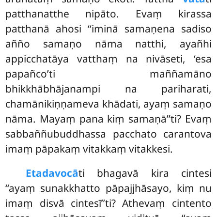
patthanatthe nipāto. Evaṃ kirassa
patthanā ahosi ‘‘iminā samaṇena sadiso
añño samaṇo nāma natthi, ayañhi
appicchatāya vatthaṃ na nivāseti, ‘esa
papañco’ti maññamāno
bhikkhābhājanampi na pariharati,
chamānikiṇṇameva khādati, ayaṃ samaṇo
nāma. Mayaṃ pana kiṃ samaṇā’’ti? Evaṃ
sabbaññubuddhassa pacchato carantova
imaṃ pāpakaṃ vitakkaṃ vitakkesi.
Etadavocā
ti
bhagavā kira cintesi
‘‘ayaṃ sunakkhatto pāpajjhāsayo, kiṃ nu
imaṃ disvā cintesī’’ti? Athevaṃ cintento