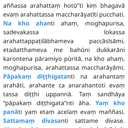
aññassa
arahattaṃ hotū’’ti kiṃ bhagavā
evaṃ arahattassa maccharāyatīti pucchati.
Na kho aha
nti ahaṃ, moghapurisa,
sadevakassa lokassa
arahattappaṭilābhameva paccāsīsāmi,
etadatthameva me bahūni dukkarāni
karontena pāramiyo pūritā, na kho ahaṃ,
moghapurisa, arahattassa maccharāyāmi.
Pāpakaṃ diṭṭhigata
nti na arahantaṃ
arahāti, arahante ca anarahantoti evaṃ
tassa diṭṭhi uppannā. Taṃ sandhāya
‘‘pāpakaṃ diṭṭhigata’’nti āha.
Yaṃ kho
panā
ti yaṃ etaṃ acelaṃ evaṃ maññasi.
Sattamaṃ divasa
nti sattame divase.