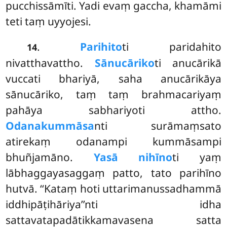
pucchissāmīti. Yadi evaṃ gaccha, khamāmi
teti taṃ uyyojesi.
.
Parihito
ti paridahito
14
nivatthavattho.
Sānucāriko
ti anucārikā
vuccati bhariyā, saha anucārikāya
sānucāriko, taṃ taṃ brahmacariyaṃ
pahāya sabhariyoti attho.
Odanakummāsa
nti surāmaṃsato
atirekaṃ odanampi kummāsampi
bhuñjamāno.
Yasā nihīno
ti yaṃ
lābhaggayasaggaṃ patto, tato parihīno
hutvā. ‘‘Kataṃ hoti uttarimanussadhammā
iddhipāṭihāriya’’nti idha
sattavatapadātikkamavasena satta