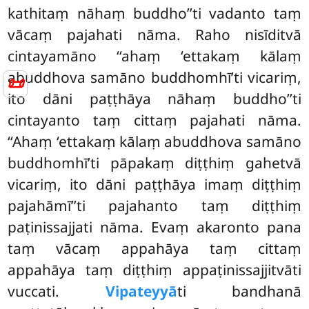
kathitaṃ nāhaṃ buddho’’ti vadanto taṃ
vācaṃ pajahati nāma. Raho nisīditvā
cintayamāno ‘‘ahaṃ ‘ettakaṃ kālaṃ
abuddhova samāno buddhomhī’ti vicariṃ,
📜
ito dāni paṭṭhāya nāhaṃ buddho’’ti
cintayanto taṃ cittaṃ pajahati nāma.
‘‘Ahaṃ ‘ettakaṃ kālaṃ abuddhova samāno
buddhomhī’ti pāpakaṃ diṭṭhiṃ gahetvā
vicariṃ, ito dāni paṭṭhāya imaṃ diṭṭhiṃ
pajahāmī’’ti pajahanto taṃ diṭṭhiṃ
paṭinissajjati nāma. Evaṃ akaronto pana
taṃ vācaṃ appahāya taṃ cittaṃ
appahāya taṃ diṭṭhiṃ appaṭinissajjitvāti
vuccati.
Vipateyyā
ti bandhanā