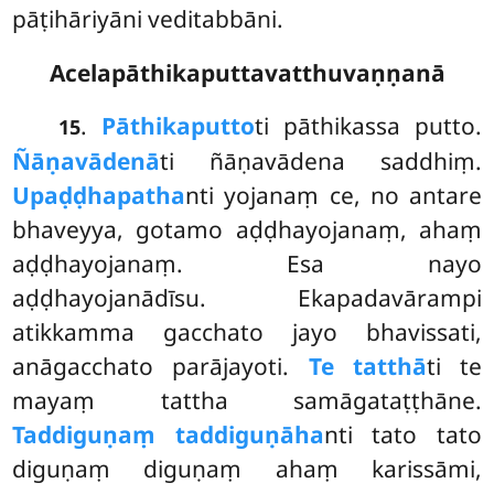
pāṭihāriyāni veditabbāni.
Acelapāthikaputtavatthuvaṇṇanā
.
Pāthikaputto
ti
pāthikassa putto.
15
Ñāṇavādenā
ti ñāṇavādena saddhiṃ.
Upaḍḍhapatha
nti
yojanaṃ ce, no antare
bhaveyya, gotamo aḍḍhayojanaṃ, ahaṃ
aḍḍhayojanaṃ. Esa nayo
aḍḍhayojanādīsu. Ekapadavārampi
atikkamma gacchato jayo bhavissati,
anāgacchato parājayoti.
Te tatthā
ti te
mayaṃ tattha samāgataṭṭhāne.
Taddiguṇaṃ taddiguṇāha
nti tato tato
diguṇaṃ diguṇaṃ ahaṃ karissāmi,