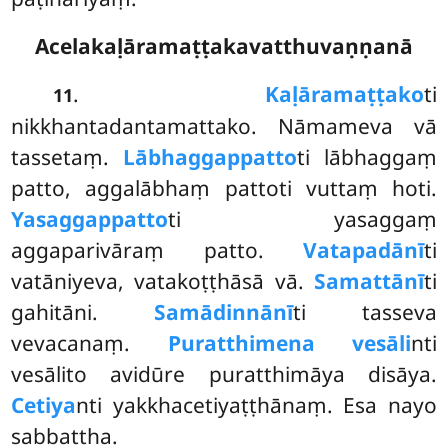
Acelakaḷāramaṭṭakavatthuvaṇṇanā
.
Kaḷāramaṭṭako
ti
11
nikkhantadantamattako. Nāmameva vā
tassetaṃ.
Lābhaggappatto
ti lābhaggaṃ
patto, aggalābhaṃ pattoti vuttaṃ hoti.
Yasaggappatto
ti yasaggaṃ
aggaparivāraṃ patto.
Vatapadānī
ti
vatāniyeva, vatakoṭṭhāsā vā.
Samattānī
ti
gahitāni.
Samādinnānī
ti tasseva
vevacanaṃ.
Puratthimena vesāli
nti
vesālito avidūre puratthimāya disāya.
Cetiya
nti
yakkhacetiyaṭṭhānaṃ. Esa nayo
sabbattha.