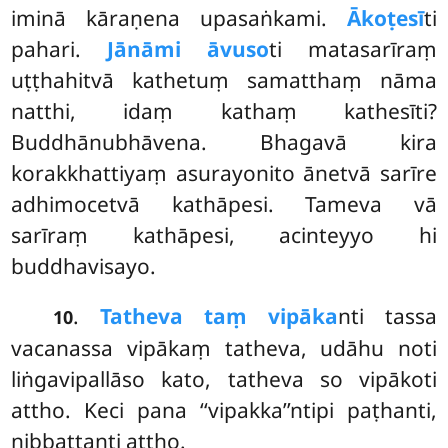
iminā kāraṇena upasaṅkami.
Ākoṭesī
ti
pahari.
Jānāmi āvuso
ti matasarīraṃ
uṭṭhahitvā kathetuṃ samatthaṃ nāma
natthi, idaṃ kathaṃ kathesīti?
Buddhānubhāvena. Bhagavā kira
korakkhattiyaṃ asurayonito ānetvā sarīre
adhimocetvā kathāpesi. Tameva vā
sarīraṃ kathāpesi, acinteyyo hi
buddhavisayo.
.
Tatheva taṃ vipāka
nti tassa
10
vacanassa vipākaṃ tatheva, udāhu noti
liṅgavipallāso kato, tatheva so vipākoti
attho. Keci pana ‘‘vipakka’’ntipi paṭhanti,
nibbattanti attho.