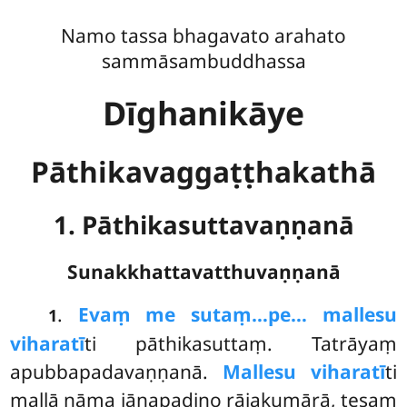
Namo tassa bhagavato arahato
sammāsambuddhassa
Dīghanikāye
Pāthikavaggaṭṭhakathā
1. Pāthikasuttavaṇṇanā
Sunakkhattavatthuvaṇṇanā
.
Evaṃ
me sutaṃ…pe… mallesu
1
viharatī
ti pāthikasuttaṃ. Tatrāyaṃ
apubbapadavaṇṇanā.
Mallesu viharatī
ti
mallā nāma jānapadino rājakumārā, tesaṃ