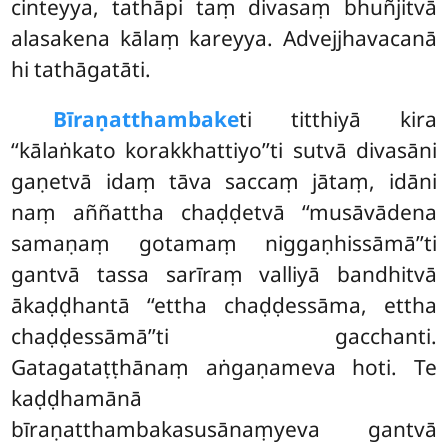
cinteyya, tathāpi taṃ divasaṃ bhuñjitvā
alasakena kālaṃ kareyya. Advejjhavacanā
hi tathāgatāti.
Bīraṇatthambake
ti titthiyā kira
‘‘kālaṅkato korakkhattiyo’’ti sutvā divasāni
gaṇetvā idaṃ tāva saccaṃ jātaṃ, idāni
naṃ aññattha chaḍḍetvā ‘‘musāvādena
samaṇaṃ gotamaṃ niggaṇhissāmā’’ti
gantvā tassa sarīraṃ valliyā bandhitvā
ākaḍḍhantā ‘‘ettha chaḍḍessāma, ettha
chaḍḍessāmā’’ti gacchanti.
Gatagataṭṭhānaṃ aṅgaṇameva hoti. Te
kaḍḍhamānā
bīraṇatthambakasusānaṃyeva gantvā