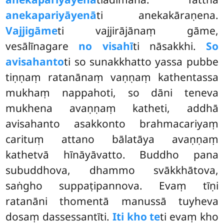
anekapariyāyenā
ti anekakāraṇena.
Vajjigāme
ti vajjirājānaṃ gāme,
vesālīnagare
no visahī
ti nāsakkhi.
So
avisahanto
ti so sunakkhatto yassa pubbe
tiṇṇaṃ ratanānaṃ vaṇṇaṃ kathentassa
mukhaṃ nappahoti, so dāni teneva
mukhena avaṇṇaṃ katheti, addhā
avisahanto asakkonto brahmacariyaṃ
carituṃ attano bālatāya avaṇṇaṃ
kathetvā hīnāyāvatto. Buddho pana
subuddhova, dhammo svākkhātova,
saṅgho suppaṭipannova. Evaṃ tīṇi
ratanāni thomentā manussā tuyheva
dosaṃ dassessantīti.
Iti kho te
ti evaṃ kho