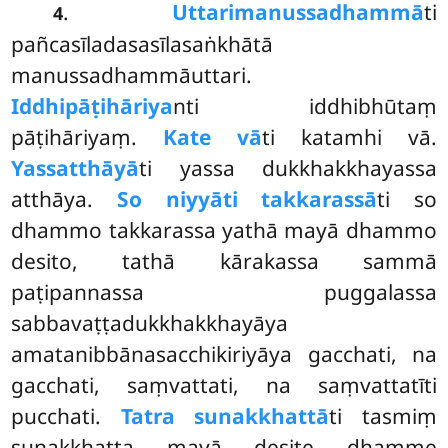
.
Uttarimanussadhammā
ti
4
pañcasīladasasīlasaṅkhātā
manussadhammāuttari.
Iddhipāṭihāriya
nti iddhibhūtaṃ
pāṭihāriyaṃ.
Kate vā
ti katamhi vā.
Yassatthāyā
ti yassa dukkhakkhayassa
atthāya.
So
niyyāti takkarassā
ti
so
dhammo takkarassa yathā mayā dhammo
desito, tathā kārakassa sammā
paṭipannassa puggalassa
sabbavaṭṭadukkhakkhayāya
amatanibbānasacchikiriyāya
gacchati, na
gacchati, saṃvattati, na saṃvattatīti
pucchati.
Tatra sunakkhattā
ti tasmiṃ
sunakkhatta mayā desite dhamme