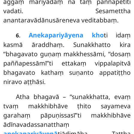
aggaṃ mariyādaṃ na taṃ paññapetīti
vadati. Sesamettha
anantaravādānusāreneva veditabbaṃ.
.
Anekapariyāyena kho
ti idaṃ
6
kasmā āraddhaṃ. Sunakkhatto kira
‘‘bhagavato guṇaṃ makkhessāmi, ‘‘dosaṃ
paññapessāmī’’ti ettakaṃ vippalapitvā
bhagavato kathaṃ suṇanto appatiṭṭho
niravo aṭṭhāsi.
Atha bhagavā – ‘‘sunakkhatta, evaṃ
tvaṃ makkhibhāve ṭhito sayameva
garahaṃ pāpuṇissasī’’ti makkhibhāve
ādīnavadassanatthaṃ
anekapariyāyenā
tiādimāha. Tattha