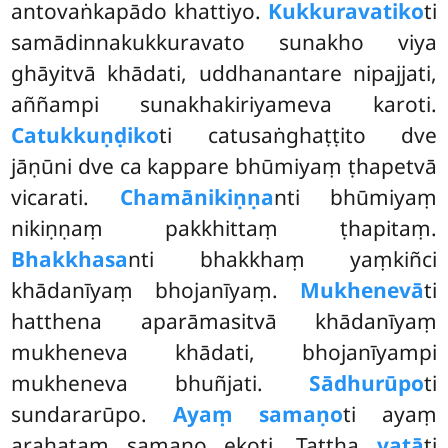
antovaṅkapādo khattiyo.
Kukkuravatiko
ti
samādinnakukkuravato sunakho viya
ghāyitvā khādati, uddhanantare nipajjati,
aññampi sunakhakiriyameva karoti.
Catukkuṇḍiko
ti catusaṅghaṭṭito dve
jāṇūni dve ca kappare bhūmiyaṃ ṭhapetvā
vicarati.
Chamānikiṇṇa
nti bhūmiyaṃ
nikiṇṇaṃ pakkhittaṃ ṭhapitaṃ.
Bhakkhasa
nti bhakkhaṃ yaṃkiñci
khādanīyaṃ bhojanīyaṃ.
Mukhenevā
ti
hatthena aparāmasitvā khādanīyaṃ
mukheneva khādati, bhojanīyampi
mukheneva bhuñjati.
Sādhurūpo
ti
sundararūpo.
Ayaṃ samaṇo
ti ayaṃ
arahataṃ samaṇo ekoti. Tattha
vatā
ti