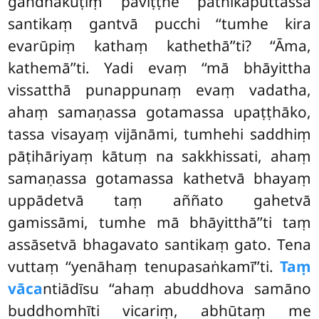
gandhakuṭiṃ paviṭṭhe pāthikaputtassa
santikaṃ gantvā pucchi ‘‘tumhe kira
evarūpiṃ kathaṃ kathethā’’ti? ‘‘Āma,
kathemā’’ti. Yadi evaṃ ‘‘mā bhāyittha
vissatthā punappunaṃ evaṃ vadatha,
ahaṃ samaṇassa gotamassa upaṭṭhāko,
tassa visayaṃ vijānāmi, tumhehi saddhiṃ
pāṭihāriyaṃ kātuṃ na sakkhissati, ahaṃ
samaṇassa gotamassa kathetvā bhayaṃ
uppādetvā taṃ aññato gahetvā
gamissāmi, tumhe mā bhāyitthā’’ti taṃ
assāsetvā bhagavato santikaṃ gato. Tena
vuttaṃ ‘‘yenāhaṃ tenupasaṅkamī’’ti.
Taṃ
vāca
ntiādīsu ‘‘ahaṃ abuddhova samāno
buddhomhīti vicariṃ, abhūtaṃ me