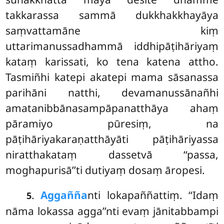
takkarassa sammā dukkhakkhayāya
saṃvattamāne kiṃ
uttarimanussadhammā iddhipāṭihāriyaṃ
kataṃ karissati, ko tena katena attho.
Tasmiñhi katepi akatepi mama sāsanassa
parihāni natthi, devamanussānañhi
amatanibbānasampāpanatthāya ahaṃ
pāramiyo pūresiṃ, na
pāṭihāriyakaraṇatthāyāti pāṭihāriyassa
niratthakataṃ dassetvā ‘‘passa,
moghapurisā’’ti dutiyaṃ dosaṃ āropesi.
.
Aggañña
nti lokapaññattiṃ. ‘‘Idaṃ
5
nāma lokassa agga’’nti evaṃ jānitabbampi