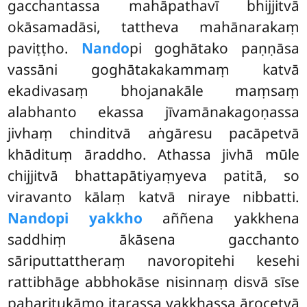
gacchantassa mahāpathavī bhijjitvā
okāsamadāsi, tattheva mahānarakaṃ
paviṭṭho.
Nando
pi goghātako paṇṇāsa
vassāni goghātakakammaṃ katvā
ekadivasaṃ bhojanakāle maṃsaṃ
alabhanto ekassa jīvamānakagoṇassa
jivhaṃ chinditvā aṅgāresu pacāpetvā
khādituṃ āraddho. Athassa jivhā mūle
chijjitvā bhattapātiyaṃyeva patitā, so
viravanto kālaṃ katvā niraye nibbatti.
Nandopi yakkho
aññena yakkhena
saddhiṃ ākāsena gacchanto
sāriputtattheraṃ navoropitehi kesehi
rattibhāge abbhokāse nisinnaṃ disvā sīse
paharitukāmo itarassa yakkhassa ārocetvā