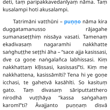
deti, taṃ paripakkavedanīyaṃ nāma. Taṃ
kusalampi hoti akusalampi.
Tatrimāni vatthūni –
puṇṇo
nāma kira
duggatamanusso rājagahe
sumanaseṭṭhiṃ nissāya vasati. Tamenaṃ
ekadivasaṃ nagaramhi nakkhatte
saṅghuṭṭhe seṭṭhi āha – ‘‘sace ajja kasissasi,
dve ca goṇe naṅgalañca labhissasi. Kiṃ
nakkhattaṃ kīḷissasi, kasissasī’’ti. Kiṃ me
nakkhattena, kasissāmīti? Tena hi ye goṇe
icchasi, te gahetvā kasāhīti. So kasituṃ
gato. Taṃ divasaṃ sāriputtatthero
nirodhā vuṭṭhāya ‘‘kassa saṅgahaṃ
karomī’’ti? Āvajjanto puṇṇaṃ disvā