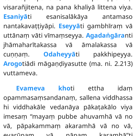
visarañjitena, na pana khaliyā littena viya.
Esaniyā
ti esanisalākāya antamaso
nantakavaṭṭiyāpi.
Eseyyā
ti gambhīraṃ vā
uttānaṃ vāti vīmaṃseyya.
Agadaṅgāra
nti
jhāmaharītakassa vā āmalakassa vā
cuṇṇaṃ.
Odaheyyā
ti pakkhipeyya.
Arogo
tiādi māgaṇḍiyasutte (ma. ni. 2.213)
vuttameva.
Evameva kho
ti ettha idaṃ
opammasaṃsandanaṃ, sallena viddhassa
hi viddhakāle vedanāya pākaṭakālo viya
imesaṃ ‘‘mayaṃ pubbe ahuvamhā vā no
vā, pāpakammaṃ akaramhā
vā no vā,
evarūpaṃ vā pāpaṃ karamhā’’ti