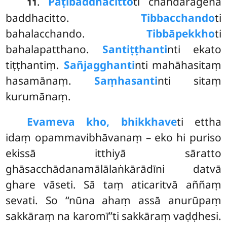
.
Paṭibaddhacitto
ti chandarāgena
11
baddhacitto.
Tibbacchando
ti
bahalacchando.
Tibbāpekkho
ti
bahalapatthano.
Santiṭṭhanti
nti ekato
tiṭṭhantiṃ.
Sañjagghanti
nti mahāhasitaṃ
hasamānaṃ.
Saṃhasanti
nti sitaṃ
kurumānaṃ.
Evameva kho, bhikkhave
ti ettha
idaṃ opammavibhāvanaṃ – eko hi puriso
ekissā itthiyā sāratto
ghāsacchādanamālālaṅkārādīni datvā
ghare vāseti. Sā taṃ aticaritvā aññaṃ
sevati. So ‘‘nūna ahaṃ assā anurūpaṃ
sakkāraṃ na karomī’’ti sakkāraṃ vaḍḍhesi.