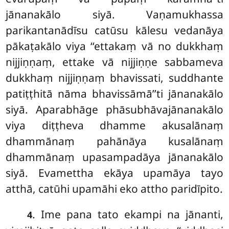
jānanakālo siyā. Vaṇamukhassa
parikantanādīsu catūsu kālesu vedanāya
pākaṭakālo viya ‘‘ettakaṃ vā no dukkhaṃ
nijjiṇṇaṃ, ettake vā nijjiṇṇe sabbameva
dukkhaṃ nijjiṇṇaṃ bhavissati, suddhante
patiṭṭhitā nāma bhavissāmā’’ti jānanakālo
siyā. Aparabhāge phāsubhāvajānanakālo
viya diṭṭheva dhamme akusalānaṃ
dhammānaṃ pahānāya kusalānaṃ
dhammānaṃ upasampadāya jānanakālo
siyā. Evamettha ekāya upamāya tayo
atthā, catūhi upamāhi eko attho paridīpito.
. Ime pana tato ekampi na jānanti,
4