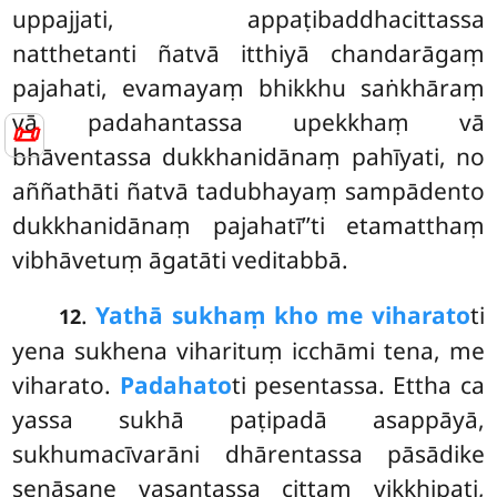
uppajjati, appaṭibaddhacittassa
natthetanti ñatvā
itthiyā chandarāgaṃ
pajahati, evamayaṃ bhikkhu saṅkhāraṃ
vā padahantassa upekkhaṃ vā
📜
bhāventassa dukkhanidānaṃ
pahīyati, no
aññathāti ñatvā tadubhayaṃ sampādento
dukkhanidānaṃ pajahatī’’ti etamatthaṃ
vibhāvetuṃ āgatāti veditabbā.
.
Yathā sukhaṃ kho me viharato
ti
12
yena sukhena viharituṃ icchāmi tena, me
viharato.
Padahato
ti pesentassa. Ettha ca
yassa sukhā paṭipadā asappāyā,
sukhumacīvarāni dhārentassa pāsādike
senāsane vasantassa cittaṃ vikkhipati,