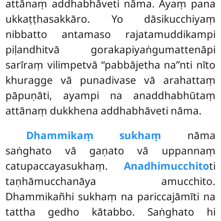
attānaṃ addhabhāveti nāma. Ayaṃ pana
ukkaṭṭhasakkāro. Yo dāsikucchiyaṃ
nibbatto antamaso rajatamuddikampi
piḷandhitvā gorakapiyaṅgumattenāpi
sarīraṃ vilimpetvā ‘‘pabbājetha na’’nti nīto
khuragge vā punadivase vā arahattaṃ
pāpuṇāti, ayampi na anaddhabhūtaṃ
attānaṃ dukkhena addhabhāveti nāma.
Dhammikaṃ sukhaṃ
nāma
saṅghato vā gaṇato vā uppannaṃ
catupaccayasukhaṃ.
Anadhimucchito
ti
taṇhāmucchanāya amucchito.
Dhammikañhi sukhaṃ na pariccajāmīti na
tattha gedho kātabbo. Saṅghato hi