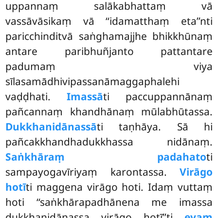
uppannaṃ salākabhattaṃ vā
vassāvāsikaṃ vā ‘‘idamatthaṃ eta’’nti
paricchinditvā saṅghamajjhe bhikkhūnaṃ
antare paribhuñjanto pattantare
padumaṃ viya
sīlasamādhivipassanāmaggaphalehi
vaḍḍhati.
Imassā
ti paccuppannānaṃ
pañcannaṃ khandhānaṃ mūlabhūtassa.
Dukkhanidānassā
ti taṇhāya. Sā hi
pañcakkhandhadukkhassa nidānaṃ.
Saṅkhāraṃ padahato
ti
sampayogavīriyaṃ
karontassa.
Virāgo
hotī
ti maggena virāgo hoti. Idaṃ vuttaṃ
hoti ‘‘saṅkhārapadhānena me imassa
dukkhanidānassa virāgo hotī’’ti
evaṃ