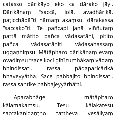
catasso dārikāyo eko ca dārako jāyi.
Dārikānaṃ ‘‘saccā, lolā, avadhārikā,
paṭicchādā’’ti nāmaṃ akaṃsu, dārakassa
‘‘saccako’’ti. Te
pañcapi janā viññutaṃ
pattā mātito pañca vādasatāni, pitito
pañca vādasatānīti vādasahassaṃ
uggaṇhiṃsu. Mātāpitaro dārikānaṃ evaṃ
ovadiṃsu ‘‘sace koci gihī tumhākaṃ vādaṃ
bhindissati, tassa pādaparicārikā
bhaveyyātha. Sace pabbajito bhindissati,
tassa santike pabbajeyyāthā’’ti.
Aparabhāge mātāpitaro
kālamakaṃsu. Tesu kālakatesu
saccakanigaṇṭho tattheva vesāliyaṃ