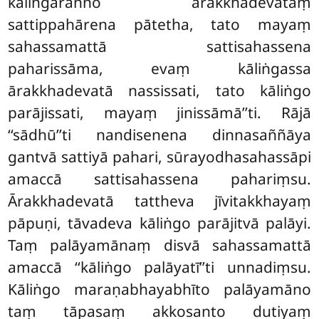
kāliṅgarañño ārakkhadevataṃ
sattippahārena pātetha, tato mayaṃ
sahassamattā sattisahassena
paharissāma
, evaṃ kāliṅgassa
ārakkhadevatā nassissati, tato kāliṅgo
parājissati, mayaṃ jinissāmā’’ti. Rājā
‘‘sādhū’’ti nandisenena dinnasaññāya
gantvā sattiyā pahari, sūrayodhasahassāpi
amaccā sattisahassena pahariṃsu.
Ārakkhadevatā tattheva jīvitakkhayaṃ
pāpuṇi, tāvadeva kāliṅgo parājitvā palāyi.
Taṃ palāyamānaṃ disvā sahassamattā
amaccā ‘‘kāliṅgo palāyatī’’ti unnadiṃsu.
Kāliṅgo maraṇabhayabhīto palāyamāno
taṃ tāpasaṃ akkosanto dutiyaṃ