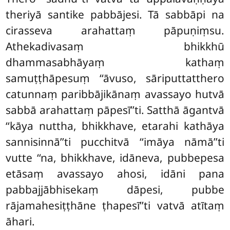
theriyā santike pabbājesi. Tā sabbāpi na
cirasseva arahattaṃ
pāpuṇiṃsu.
Athekadivasaṃ
bhikkhū
dhammasabhāyaṃ kathaṃ
samuṭṭhāpesuṃ ‘‘āvuso, sāriputtatthero
catunnaṃ paribbājikānaṃ avassayo hutvā
sabbā arahattaṃ pāpesī’’ti. Satthā āgantvā
‘‘kāya nuttha, bhikkhave, etarahi kathāya
sannisinnā’’ti pucchitvā ‘‘imāya nāmā’’ti
vutte ‘‘na, bhikkhave, idāneva, pubbepesa
etāsaṃ avassayo
ahosi, idāni pana
pabbajjābhisekaṃ dāpesi, pubbe
rājamahesiṭṭhāne ṭhapesī’’ti vatvā atītaṃ
āhari.