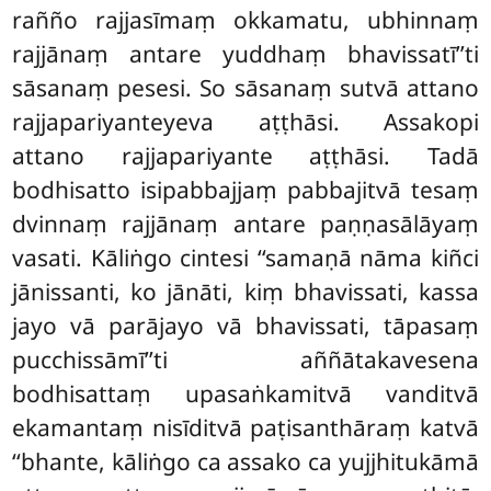
rañño rajjasīmaṃ okkamatu, ubhinnaṃ
rajjānaṃ antare yuddhaṃ bhavissatī’’ti
sāsanaṃ pesesi. So sāsanaṃ sutvā attano
rajjapariyanteyeva aṭṭhāsi. Assakopi
attano rajjapariyante aṭṭhāsi. Tadā
bodhisatto isipabbajjaṃ pabbajitvā tesaṃ
dvinnaṃ rajjānaṃ antare paṇṇasālāyaṃ
vasati. Kāliṅgo cintesi ‘‘samaṇā nāma kiñci
jānissanti, ko jānāti, kiṃ bhavissati, kassa
jayo vā parājayo vā bhavissati, tāpasaṃ
pucchissāmī’’ti aññātakavesena
bodhisattaṃ upasaṅkamitvā vanditvā
ekamantaṃ nisīditvā paṭisanthāraṃ katvā
‘‘bhante, kāliṅgo ca assako ca yujjhitukāmā