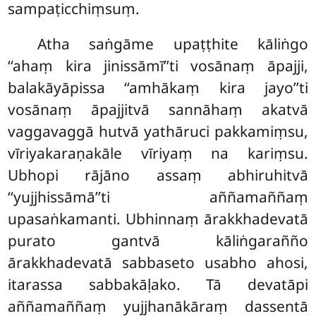
sampaṭicchiṃsuṃ.
Atha
saṅgāme upaṭṭhite kāliṅgo
‘‘ahaṃ kira jinissāmī’’ti vosānaṃ āpajji,
balakāyāpissa ‘‘amhākaṃ kira jayo’’ti
vosānaṃ āpajjitvā sannāhaṃ akatvā
vaggavaggā
hutvā yathāruci pakkamiṃsu,
vīriyakaraṇakāle vīriyaṃ na kariṃsu.
Ubhopi rājāno assaṃ abhiruhitvā
‘‘yujjhissāmā’’ti aññamaññaṃ
upasaṅkamanti. Ubhinnaṃ ārakkhadevatā
purato gantvā kāliṅgarañño
ārakkhadevatā sabbaseto usabho ahosi,
itarassa sabbakāḷako. Tā devatāpi
aññamaññaṃ yujjhanākāraṃ dassentā