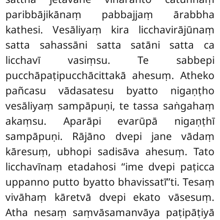
paribbājikānaṃ pabbajjaṃ ārabbha
kathesi. Vesāliyaṃ kira licchavirājūnaṃ
satta sahassāni satta satāni satta ca
licchavī vasiṃsu. Te sabbepi
pucchāpaṭipucchācittakā ahesuṃ. Atheko
pañcasu vādasatesu byatto nigaṇṭho
vesāliyaṃ sampāpuṇi, te tassa saṅgahaṃ
akaṃsu. Aparāpi evarūpā nigaṇṭhī
sampāpuṇi
. Rājāno dvepi jane vādaṃ
kāresuṃ, ubhopi sadisāva ahesuṃ. Tato
licchavīnaṃ etadahosi ‘‘ime dvepi paṭicca
uppanno putto byatto bhavissatī’’ti. Tesaṃ
vivāhaṃ kāretvā dvepi ekato vāsesuṃ.
Atha nesaṃ saṃvāsamanvāya paṭipāṭiyā