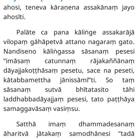
ahosi, teneva kāraṇena assakānaṃ jayo
ahosīti.
Palāte ca pana kāliṅge assakarājā
vilopaṃ gāhāpetvā attano nagaraṃ gato.
Nandiseno kāliṅgassa sāsanaṃ pesesi
‘‘imāsaṃ catunnaṃ rājakaññānaṃ
dāyajjakoṭṭhāsaṃ pesetu, sace na peseti,
kātabbamettha jānissāmī’’ti. So taṃ
sāsanaṃ sutvā bhītatasito tāhi
laddhabbadāyajjaṃ pesesi, tato paṭṭhāya
samaggavāsaṃ vasiṃsu.
Satthā imaṃ dhammadesanaṃ
āharitvā jātakaṃ samodhānesi ‘‘tadā