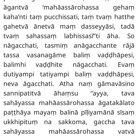
āgantvā ‘mahāassārohassa gehaṃ
kaha’nti taṃ pucchissati, taṃ tvaṃ hatthe
gahetvā ānetvā maṃ dasseyyāsi, tadā
tvaṃ sahassaṃ labhissasī’’ti āha. So
nāgacchati, tasmiṃ anāgacchante rājā
tassa vasanagāme baliṃ vaḍḍhāpesi,
balimhi vaḍḍhite nāgacchati. Evaṃ
dutiyampi tatiyampi
baliṃ vaḍḍhāpesi,
neva āgacchati. Atha naṃ gāmavāsino
sannipatitvā āhaṃsu ‘‘ayya, tava
sahāyassa mahāassārohassa āgatakālato
paṭṭhāya
mayaṃ balinā pīḷiyamānā sīsaṃ
ukkhipituṃ na sakkoma, gaccha tava
sahāyassa mahāassārohassa vatvā