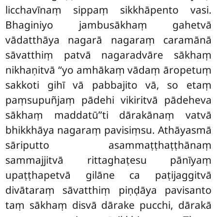
licchavīnaṃ sippaṃ sikkhāpento vasi.
Bhaginiyo jambusākhaṃ gahetvā
vādatthāya
nagarā nagaraṃ caramānā
sāvatthiṃ patvā nagaradvāre sākhaṃ
nikhaṇitvā ‘‘yo amhākaṃ vādaṃ āropetuṃ
sakkoti gihī vā pabbajito vā, so etaṃ
paṃsupuñjaṃ pādehi vikiritvā pādeheva
sākhaṃ maddatū’’ti dārakānaṃ vatvā
bhikkhāya nagaraṃ pavisiṃsu. Athāyasmā
sāriputto asammaṭṭhaṭṭhānaṃ
sammajjitvā rittaghaṭesu pānīyaṃ
upaṭṭhapetvā gilāne ca paṭijaggitvā
divātaraṃ sāvatthiṃ piṇḍāya pavisanto
taṃ sākhaṃ disvā dārake pucchi, dārakā