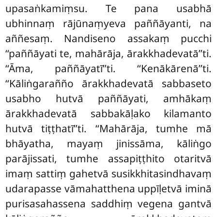
upasaṅkamiṃsu. Te pana usabhā
ubhinnaṃ rājūnaṃyeva paññāyanti, na
aññesaṃ. Nandiseno assakaṃ pucchi
‘‘paññāyati te, mahārāja, ārakkhadevatā’’ti.
‘‘Āma, paññāyatī’’ti. ‘‘Kenākārenā’’ti.
‘‘Kāliṅgarañño ārakkhadevatā sabbaseto
usabho hutvā paññāyati, amhākaṃ
ārakkhadevatā sabbakāḷako kilamanto
hutvā tiṭṭhatī’’ti. ‘‘Mahārāja, tumhe mā
bhāyatha, mayaṃ jinissāma, kāliṅgo
parājissati, tumhe assapiṭṭhito otaritvā
imaṃ sattiṃ gahetvā susikkhitasindhavaṃ
udarapasse vāmahatthena uppīḷetvā iminā
purisasahassena saddhiṃ vegena gantvā