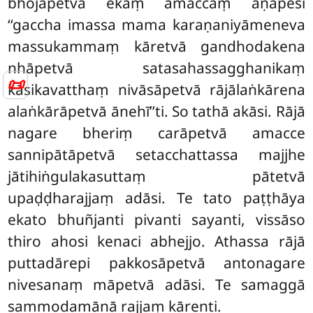
bhojāpetvā ekaṃ amaccaṃ āṇāpesi
‘‘gaccha imassa mama karaṇaniyāmeneva
massukammaṃ kāretvā gandhodakena
nhāpetvā satasahassagghanikaṃ
📜
kāsikavatthaṃ nivāsāpetvā rājālaṅkārena
alaṅkārāpetvā ānehī’’ti. So tathā akāsi. Rājā
nagare bheriṃ carāpetvā amacce
sannipātāpetvā setacchattassa majjhe
jātihiṅgulakasuttaṃ pātetvā
upaḍḍharajjaṃ adāsi. Te tato paṭṭhāya
ekato bhuñjanti pivanti sayanti, vissāso
thiro ahosi kenaci abhejjo. Athassa rājā
puttadārepi pakkosāpetvā antonagare
nivesanaṃ māpetvā adāsi. Te samaggā
sammodamānā rajjaṃ kārenti.