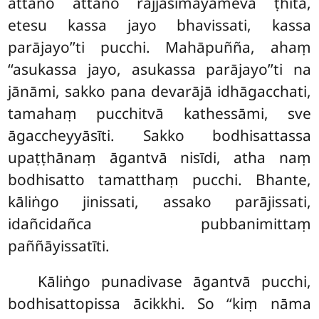
attano attano rajjasīmāyameva ṭhitā,
etesu kassa jayo bhavissati, kassa
parājayo’’ti pucchi. Mahāpuñña, ahaṃ
‘‘asukassa jayo, asukassa parājayo’’ti na
jānāmi, sakko pana devarājā idhāgacchati,
tamahaṃ pucchitvā kathessāmi, sve
āgaccheyyāsīti. Sakko bodhisattassa
upaṭṭhānaṃ āgantvā
nisīdi, atha naṃ
bodhisatto tamatthaṃ pucchi. Bhante,
kāliṅgo jinissati, assako parājissati,
idañcidañca pubbanimittaṃ
paññāyissatīti.
Kāliṅgo punadivase āgantvā pucchi,
bodhisattopissa ācikkhi. So ‘‘kiṃ nāma