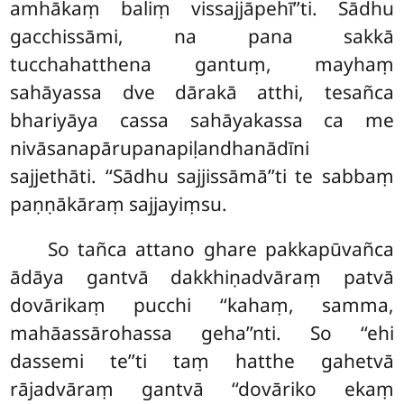
amhākaṃ baliṃ vissajjāpehī’’ti. Sādhu
gacchissāmi, na pana sakkā
tucchahatthena gantuṃ, mayhaṃ
sahāyassa dve dārakā atthi, tesañca
bhariyāya cassa sahāyakassa ca me
nivāsanapārupanapiḷandhanādīni
sajjethāti. ‘‘Sādhu sajjissāmā’’ti te sabbaṃ
paṇṇākāraṃ sajjayiṃsu.
So tañca attano ghare pakkapūvañca
ādāya gantvā dakkhiṇadvāraṃ patvā
dovārikaṃ pucchi ‘‘kahaṃ, samma,
mahāassārohassa geha’’nti. So ‘‘ehi
dassemi te’’ti taṃ hatthe gahetvā
rājadvāraṃ gantvā ‘‘dovāriko ekaṃ