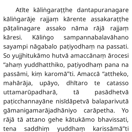
Atīte kāliṅgaraṭṭhe dantapuranagare
kāliṅgarāje rajjaṃ kārente assakaraṭṭhe
pāṭalinagare assako nāma rājā rajjaṃ
kāresi. Kāliṅgo sampannabalavāhano
sayampi nāgabalo paṭiyodhaṃ na passati.
So yujjhitukāmo hutvā amaccānaṃ ārocesi
‘‘ahaṃ yuddhatthiko, paṭiyodhaṃ pana na
passāmi, kiṃ karomā’’ti. Amaccā ‘‘attheko,
mahārāja, upāyo, dhītaro te catasso
uttamarūpadharā, tā pasādhetvā
paṭicchannayāne nisīdāpetvā balaparivutā
gāmanigamarājadhāniyo carāpetha. Yo
rājā tā attano gehe kātukāmo bhavissati,
tena saddhiṃ yuddhaṃ karissāmā’’ti