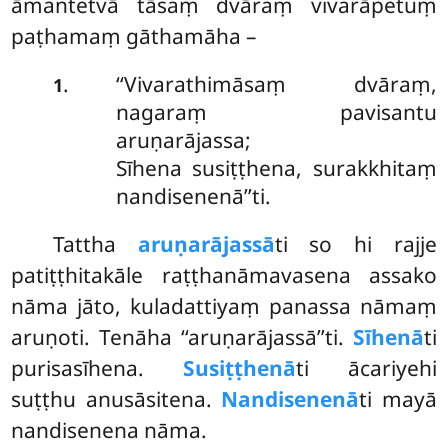
āmantetvā tāsaṃ dvāraṃ vivarāpetuṃ
paṭhamaṃ gāthamāha –
‘‘Vivarathimāsaṃ dvāraṃ,
.
1
nagaraṃ pavisantu
aruṇarājassa;
Sīhena susiṭṭhena, surakkhitaṃ
nandisenenā’’ti.
Tattha
aruṇarājassā
ti so hi rajje
patiṭṭhitakāle raṭṭhanāmavasena assako
nāma jāto, kuladattiyaṃ panassa nāmaṃ
aruṇoti
. Tenāha ‘‘aruṇarājassā’’ti.
Sīhenā
ti
purisasīhena.
Susiṭṭhenā
ti ācariyehi
suṭṭhu anusāsitena.
Nandisenenā
ti mayā
nandisenena nāma.