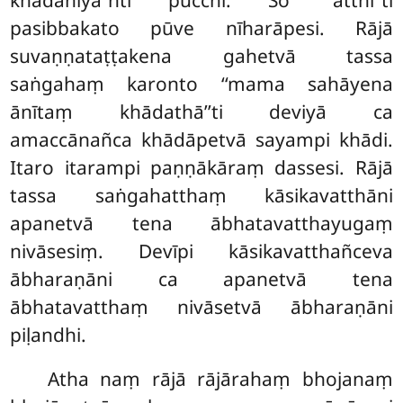
pasibbakato pūve nīharāpesi. Rājā
suvaṇṇataṭṭakena gahetvā tassa
saṅgahaṃ karonto ‘‘mama sahāyena
ānītaṃ khādathā’’ti deviyā ca
amaccānañca khādāpetvā sayampi khādi.
Itaro itarampi paṇṇākāraṃ dassesi. Rājā
tassa saṅgahatthaṃ kāsikavatthāni
apanetvā tena ābhatavatthayugaṃ
nivāsesiṃ
. Devīpi
kāsikavatthañceva
ābharaṇāni ca apanetvā tena
ābhatavatthaṃ nivāsetvā ābharaṇāni
piḷandhi.
Atha naṃ rājā rājārahaṃ bhojanaṃ