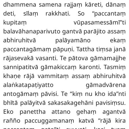
dhammena samena rajjaṃ kāreti, dānaṃ
deti, sīlaṃ rakkhati. So ‘‘paccantaṃ
kupitaṃ vūpasamessāmī’’ti
balavāhanaparivuto gantvā parājito assaṃ
abhiruhitvā palāyamāno ekaṃ
paccantagāmaṃ pāpuṇi. Tattha tiṃsa janā
rājasevakā vasanti. Te pātova gāmamajjhe
sannipatitvā gāmakiccaṃ karonti. Tasmiṃ
khaṇe rājā vammitaṃ assaṃ abhiruhitvā
alaṅkatapaṭiyatto gāmadvārena
antogāmaṃ pāvisi. Te ‘‘kiṃ nu kho ida’’nti
bhītā palāyitvā sakasakagehāni pavisiṃsu.
Eko panettha attano gehaṃ agantvā
rañño paccuggamanaṃ katvā ‘‘rājā kira