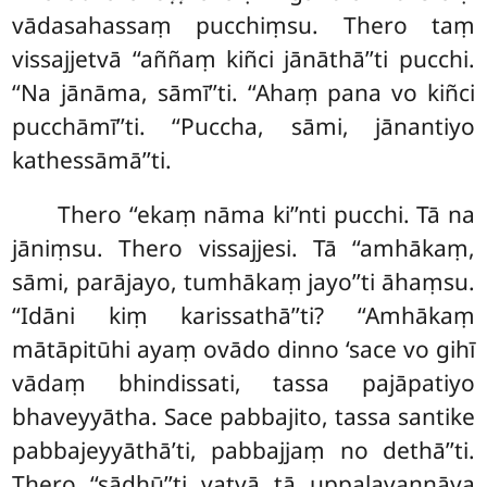
vādasahassaṃ pucchiṃsu. Thero taṃ
vissajjetvā ‘‘aññaṃ kiñci jānāthā’’ti pucchi.
‘‘Na jānāma, sāmī’’ti. ‘‘Ahaṃ pana vo kiñci
pucchāmī’’ti. ‘‘Puccha, sāmi, jānantiyo
kathessāmā’’ti.
Thero ‘‘ekaṃ nāma ki’’nti pucchi. Tā na
jāniṃsu. Thero vissajjesi. Tā ‘‘amhākaṃ,
sāmi, parājayo, tumhākaṃ jayo’’ti āhaṃsu.
‘‘Idāni kiṃ karissathā’’ti? ‘‘Amhākaṃ
mātāpitūhi ayaṃ ovādo dinno ‘sace vo gihī
vādaṃ bhindissati, tassa pajāpatiyo
bhaveyyātha. Sace pabbajito, tassa santike
pabbajeyyāthā’ti, pabbajjaṃ no dethā’’ti.
Thero ‘‘sādhū’’ti vatvā tā uppalavaṇṇāya