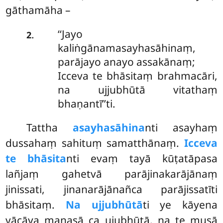
gāthamāha –
‘‘Jayo
.
2
kaliṅgānamasayhasāhinaṃ,
parājayo anayo assakānaṃ;
Icceva
te bhāsitaṃ brahmacāri,
na ujjubhūtā vitathaṃ
bhaṇantī’’ti.
Tattha
asayhasāhina
nti asayhaṃ
dussahaṃ sahituṃ samatthānaṃ.
Icceva
te bhāsita
nti evaṃ tayā kūṭatāpasa
lañjaṃ gahetvā parājinakarājānaṃ
jinissati, jinanarājānañca parājissatīti
bhāsitaṃ.
Na ujjubhūtā
ti ye kāyena
vācāya manasā ca ujubhūtā, na te musā