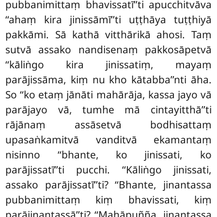
pubbanimittaṃ bhavissatī’’ti apucchitvāva
‘‘ahaṃ kira jinissāmī’’ti uṭṭhāya tuṭṭhiyā
pakkāmi. Sā kathā vitthārikā ahosi. Taṃ
sutvā assako nandisenaṃ pakkosāpetvā
‘‘kāliṅgo kira jinissatiṃ
, mayaṃ
parājissāma, kiṃ nu kho kātabba’’nti āha.
So ‘‘ko etaṃ jānāti mahārāja, kassa jayo vā
parājayo vā, tumhe mā cintayitthā’’ti
rājānaṃ assāsetvā bodhisattaṃ
upasaṅkamitvā vanditvā ekamantaṃ
nisinno ‘‘bhante, ko jinissati, ko
parājissatī’’ti pucchi. ‘‘Kāliṅgo jinissati,
assako parājissatī’’ti? ‘‘Bhante, jinantassa
pubbanimittaṃ kiṃ bhavissati, kiṃ
parājinantassā’’ti? ‘‘Mahāpuñña, jinantassa