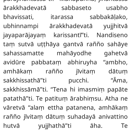
ārakkhadevatā sabbaseto usabho
bhavissati, itarassa sabbakāḷako,
ubhinnampi ārakkhadevatā yujjhitvā
jayaparājayaṃ karissantī’’ti. Nandiseno
taṃ sutvā uṭṭhāya gantvā rañño sahāye
sahassamatte mahāyodhe gahetvā
avidūre pabbataṃ abhiruyha ‘‘ambho,
amhākaṃ rañño jīvitaṃ dātuṃ
sakkhissathā’’ti pucchi. ‘‘Āma,
sakkhissāmā’’ti. ‘‘Tena hi imasmiṃ papāte
patathā’’ti. Te patituṃ ārabhiṃsu. Atha ne
vāretvā ‘‘alaṃ ettha patanena, amhākaṃ
rañño jīvitaṃ dātuṃ suhadayā anivattino
hutvā yujjhathā’’ti āha. Te