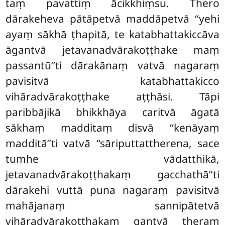
taṃ pavattiṃ ācikkhiṃsu. Thero
dārakeheva pātāpetvā maddāpetvā ‘‘yehi
ayaṃ sākhā ṭhapitā, te katabhattakiccāva
āgantvā jetavanadvārakoṭṭhake maṃ
passantū’’ti dārakānaṃ vatvā nagaraṃ
pavisitvā katabhattakicco
vihāradvārakoṭṭhake aṭṭhāsi. Tāpi
paribbājikā bhikkhāya caritvā āgatā
sākhaṃ madditaṃ disvā ‘‘kenāyaṃ
madditā’’ti vatvā ‘‘sāriputtattherena, sace
tumhe vādatthikā,
jetavanadvārakoṭṭhakaṃ gacchathā’’ti
dārakehi vuttā puna nagaraṃ pavisitvā
mahājanaṃ sannipātetvā
vihāradvārakoṭṭhakaṃ gantvā theraṃ