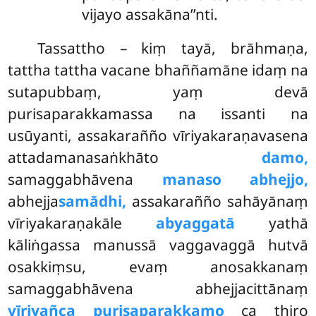
vijayo assakāna’’nti.
Tassattho – kiṃ tayā, brāhmaṇa,
tattha tattha vacane bhaññamāne idaṃ na
sutapubbaṃ, yaṃ devā
purisaparakkamassa na issanti na
usūyanti, assakarañño
vīriyakaraṇavasena
attadamanasaṅkhāto
damo,
samaggabhāvena
manaso abhejjo,
abhejja
samādhi,
assakarañño sahāyānaṃ
vīriyakaraṇakāle
abyaggatā
yathā
kāliṅgassa manussā vaggavaggā hutvā
osakkiṃsu, evaṃ anosakkanaṃ
samaggabhāvena abhejjacittānaṃ
vīriyañca purisaparakkamo
ca thiro