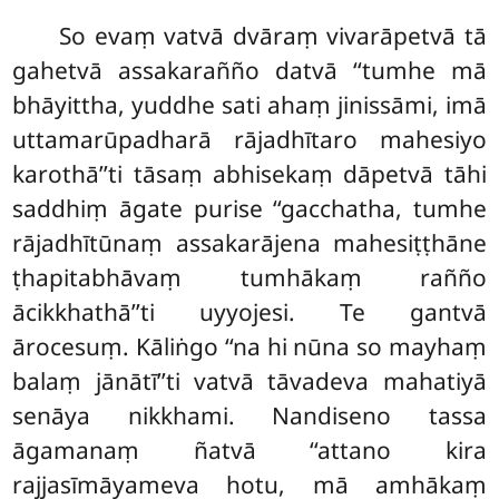
So evaṃ vatvā dvāraṃ vivarāpetvā tā
gahetvā assakarañño datvā ‘‘tumhe mā
bhāyittha, yuddhe sati ahaṃ jinissāmi, imā
uttamarūpadharā rājadhītaro mahesiyo
karothā’’ti tāsaṃ abhisekaṃ dāpetvā tāhi
saddhiṃ āgate purise ‘‘gacchatha, tumhe
rājadhītūnaṃ assakarājena mahesiṭṭhāne
ṭhapitabhāvaṃ tumhākaṃ rañño
ācikkhathā’’ti uyyojesi. Te gantvā
ārocesuṃ. Kāliṅgo ‘‘na hi nūna so mayhaṃ
balaṃ jānātī’’ti vatvā tāvadeva mahatiyā
senāya nikkhami. Nandiseno tassa
āgamanaṃ ñatvā ‘‘attano kira
rajjasīmāyameva hotu, mā amhākaṃ