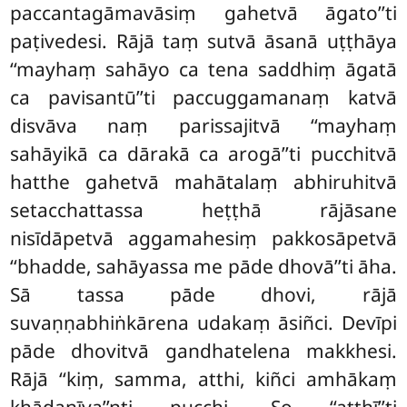
paccantagāmavāsiṃ gahetvā āgato’’ti
paṭivedesi. Rājā taṃ sutvā āsanā uṭṭhāya
‘‘mayhaṃ sahāyo ca tena saddhiṃ āgatā
ca pavisantū’’ti paccuggamanaṃ katvā
disvāva naṃ parissajitvā ‘‘mayhaṃ
sahāyikā ca dārakā ca arogā’’ti pucchitvā
hatthe gahetvā mahātalaṃ abhiruhitvā
setacchattassa heṭṭhā rājāsane
nisīdāpetvā aggamahesiṃ pakkosāpetvā
‘‘bhadde, sahāyassa me pāde dhovā’’ti āha.
Sā tassa pāde dhovi, rājā
suvaṇṇabhiṅkārena udakaṃ āsiñci. Devīpi
pāde dhovitvā gandhatelena makkhesi.
Rājā ‘‘kiṃ, samma, atthi, kiñci amhākaṃ
khādanīya’’nti pucchi. So ‘‘atthī’’ti