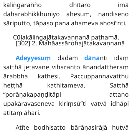
kāliṅgarañño dhītaro imā
daharabhikkhuniyo ahesuṃ, nandiseno
sāriputto, tāpaso pana ahameva ahosi’’nti.
Cūḷakāliṅgajātakavaṇṇanā paṭhamā.
[302] 2. Mahāassārohajātakavaṇṇanā
Adeyyesuṃ
dadaṃ
dāna
nti idaṃ
satthā jetavane viharanto ānandattheraṃ
ārabbha kathesi. Paccuppannavatthu
heṭṭhā kathitameva. Satthā
‘‘porāṇakapaṇḍitāpi attano
upakāravaseneva kiriṃsū’’ti vatvā idhāpi
atītaṃ āhari.
Atīte bodhisatto bārāṇasirājā hutvā