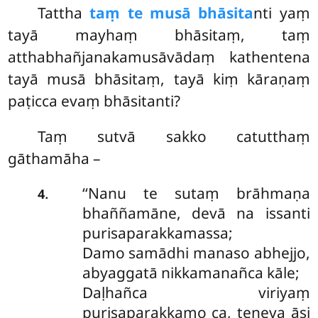
Tattha
taṃ te musā bhāsita
nti yaṃ
tayā mayhaṃ bhāsitaṃ, taṃ
atthabhañjanakamusāvādaṃ kathentena
tayā musā bhāsitaṃ, tayā kiṃ kāraṇaṃ
paṭicca evaṃ bhāsitanti?
Taṃ
sutvā sakko catutthaṃ
gāthamāha –
‘‘Nanu te sutaṃ brāhmaṇa
.
4
bhaññamāne, devā na issanti
purisaparakkamassa;
Damo samādhi manaso abhejjo,
abyaggatā nikkamanañca kāle;
Daḷhañca viriyaṃ
purisaparakkamo ca, teneva āsi