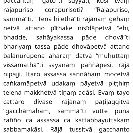
paccantaṃ gato’’ti suyyati, kosi tvaṃ
rājapuriso corapurisoti? ‘‘Rājapuriso,
sammā’’ti. ‘‘Tena hi ethā’’ti rājānaṃ gehaṃ
netvā attano pīṭhake nisīdāpetvā ‘‘ehi,
bhadde, sahāyakassa pāde dhovā’’ti
bhariyaṃ tassa pāde dhovāpetvā attano
balānurūpena āhāraṃ datvā ‘‘muhuttaṃ
vissamathā’’ti sayanaṃ paññāpesi, rājā
nipajji. Itaro assassa sannāhaṃ mocetvā
caṅkamāpetvā udakaṃ pāyetvā piṭṭhiṃ
telena makkhetvā tiṇaṃ adāsi. Evaṃ tayo
cattāro divase rājānaṃ paṭijaggitvā
‘‘gacchāmahaṃ, sammā’’ti vutte puna
rañño ca assassa ca kattabbayuttakaṃ
sabbamakāsi. Rājā tussitvā gacchanto