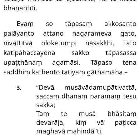
bhaṇantīti.
Evaṃ so tāpasaṃ akkosanto
palāyanto attano nagarameva gato,
nivattitvā oloketumpi nāsakkhi. Tato
katipāhaccayena sakko tāpasassa
upaṭṭhānaṃ agamāsi. Tāpaso tena
saddhiṃ kathento tatiyaṃ gāthamāha –
‘‘Devā
musāvādamupātivattā,
.
3
saccaṃ dhanaṃ paramaṃ tesu
sakka;
Taṃ te musā bhāsitaṃ
devarāja, kiṃ vā paṭicca
maghavā mahindā’’ti.