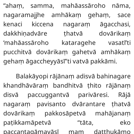
‘‘ahaṃ, samma, mahāassāroho nāma,
nagaramajjhe amhākaṃ gehaṃ, sace
kenaci kiccena nagaraṃ āgacchasi,
dakkhiṇadvāre ṭhatvā dovārikaṃ
‘mahāassāroho kataragehe vasatī’ti
pucchitvā dovārikaṃ gahetvā amhākaṃ
gehaṃ āgaccheyyāsī’’ti vatvā pakkāmi.
Balakāyopi rājānaṃ adisvā bahinagare
khandhāvāraṃ bandhitvā ṭhito rājānaṃ
disvā paccuggantvā parivāresi. Rājā
nagaraṃ pavisanto dvārantare ṭhatvā
dovārikaṃ pakkosāpetvā mahājanaṃ
paṭikkamāpetvā ‘‘tāta, eko
paccantagāmavāsī maṃ daṭṭhukāmo