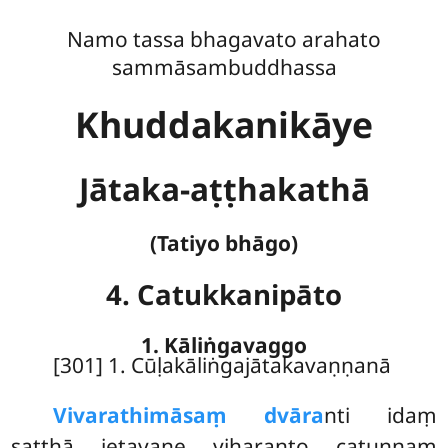
Namo tassa bhagavato arahato
sammāsambuddhassa
Khuddakanikāye
Jātaka-aṭṭhakathā
(Tatiyo bhāgo)
4. Catukkanipāto
1. Kāliṅgavaggo
[301] 1. Cūḷakāliṅgajātakavaṇṇanā
Vivarathimāsaṃ
dvāra
nti idaṃ
satthā jetavane viharanto catunnaṃ