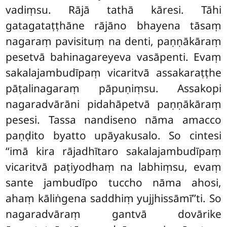
vadiṃsu. Rājā tathā kāresi. Tāhi
gatagataṭṭhāne rājāno bhayena tāsaṃ
nagaraṃ pavisituṃ na denti, paṇṇākāraṃ
pesetvā bahinagareyeva vasāpenti. Evaṃ
sakalajambudīpaṃ vicaritvā assakaraṭṭhe
pāṭalinagaraṃ pāpuṇiṃsu. Assakopi
nagaradvārāni pidahāpetvā paṇṇākāraṃ
pesesi. Tassa nandiseno nāma amacco
paṇḍito byatto upāyakusalo. So cintesi
‘‘imā kira rājadhītaro sakalajambudīpaṃ
vicaritvā paṭiyodhaṃ na labhiṃsu, evaṃ
sante jambudīpo tuccho nāma ahosi,
ahaṃ kāliṅgena saddhiṃ yujjhissāmī’’ti. So
nagaradvāraṃ gantvā dovārike