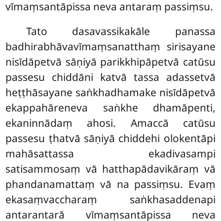
vīmaṃsantāpissa neva antaraṃ passiṃsu.
Tato dasavassikakāle panassa
badhirabhāvavīmaṃsanatthaṃ sirisayane
nisīdāpetvā sāṇiyā parikkhipāpetvā catūsu
passesu chiddāni katvā tassa adassetvā
heṭṭhāsayane saṅkhadhamake nisīdāpetvā
ekappahāreneva saṅkhe dhamāpenti,
ekaninnādaṃ ahosi. Amaccā catūsu
passesu ṭhatvā sāṇiyā chiddehi olokentāpi
mahāsattassa ekadivasampi
satisammosaṃ vā hatthapādavikāraṃ vā
phandanamattaṃ vā na passiṃsu. Evaṃ
ekasaṃvaccharaṃ saṅkhasaddenapi
antarantarā vīmaṃsantāpissa neva