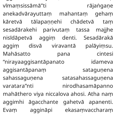
vīmaṃsissāmā’’ti rājaṅgaṇe
anekadvārayuttaṃ mahantaṃ gehaṃ
kāretvā tālapaṇṇehi chādetvā taṃ
sesadārakehi parivutaṃ tassa majjhe
nisīdāpetvā aggiṃ denti. Sesadārakā
aggiṃ disvā viravantā palāyiṃsu.
Mahāsatto pana cintesi
‘‘nirayaaggisantāpanato idameva
aggisantāpanaṃ sataguṇena
sahassaguṇena satasahassaguṇena
varatara’’nti nirodhasamāpanno
mahāthero viya niccalova ahosi. Atha naṃ
aggimhi āgacchante gahetvā apanenti.
Evaṃ aggināpi ekasaṃvaccharaṃ