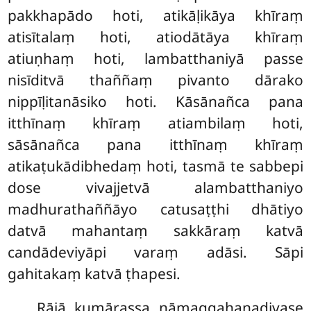
pakkhapādo hoti, atikāḷikāya khīraṃ
atisītalaṃ hoti, atiodātāya khīraṃ
atiuṇhaṃ hoti, lambatthaniyā passe
nisīditvā thaññaṃ pivanto dārako
nippīḷitanāsiko hoti. Kāsānañca pana
itthīnaṃ khīraṃ atiambilaṃ hoti,
sāsānañca pana itthīnaṃ khīraṃ
atikaṭukādibhedaṃ hoti, tasmā te sabbepi
dose vivajjetvā alambatthaniyo
madhurathaññāyo catusaṭṭhi dhātiyo
datvā mahantaṃ sakkāraṃ katvā
candādeviyāpi varaṃ adāsi. Sāpi
gahitakaṃ katvā ṭhapesi.
Rājā kumārassa nāmaggahaṇadivase