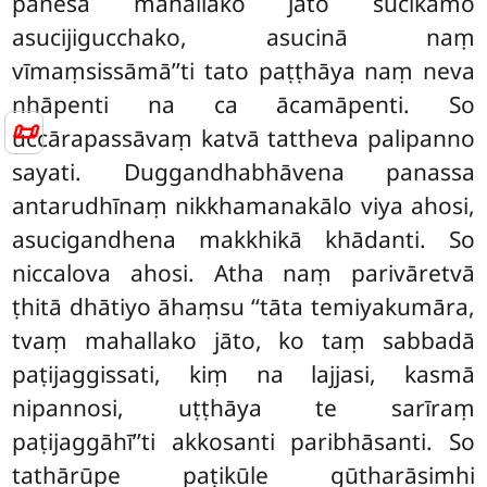
panesa mahallako jāto sucikāmo
asucijigucchako, asucinā naṃ
vīmaṃsissāmā’’ti tato paṭṭhāya naṃ neva
nhāpenti na ca ācamāpenti. So
📜
uccārapassāvaṃ katvā tattheva palipanno
sayati. Duggandhabhāvena panassa
antarudhīnaṃ nikkhamanakālo viya ahosi,
asucigandhena makkhikā khādanti. So
niccalova ahosi
. Atha naṃ parivāretvā
ṭhitā dhātiyo āhaṃsu ‘‘tāta temiyakumāra,
tvaṃ mahallako jāto, ko taṃ sabbadā
paṭijaggissati, kiṃ na lajjasi, kasmā
nipannosi, uṭṭhāya te sarīraṃ
paṭijaggāhī’’ti akkosanti paribhāsanti. So
tathārūpe paṭikūle gūtharāsimhi