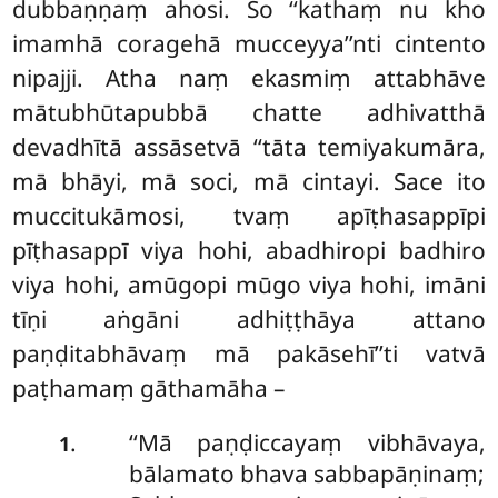
dubbaṇṇaṃ ahosi. So ‘‘kathaṃ nu kho
imamhā coragehā mucceyya’’nti cintento
nipajji. Atha naṃ ekasmiṃ attabhāve
mātubhūtapubbā chatte
adhivatthā
devadhītā assāsetvā ‘‘tāta temiyakumāra,
mā bhāyi, mā soci, mā cintayi. Sace ito
muccitukāmosi, tvaṃ apīṭhasappīpi
pīṭhasappī viya hohi, abadhiropi badhiro
viya hohi, amūgopi mūgo viya hohi, imāni
tīṇi aṅgāni adhiṭṭhāya attano
paṇḍitabhāvaṃ mā pakāsehī’’ti vatvā
paṭhamaṃ gāthamāha –
‘‘Mā paṇḍiccayaṃ vibhāvaya,
.
1
bālamato bhava sabbapāṇinaṃ;