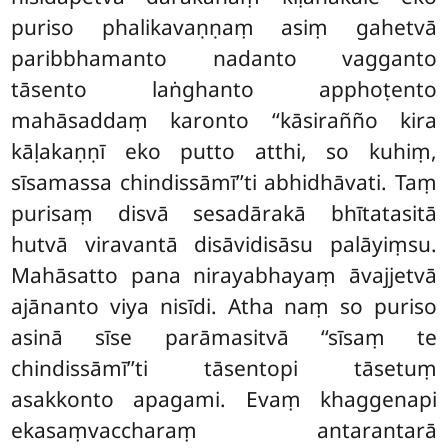
puriso phalikavaṇṇaṃ asiṃ gahetvā
paribbhamanto nadanto vagganto
tāsento laṅghanto apphoṭento
mahāsaddaṃ karonto ‘‘kāsirañño kira
kāḷakaṇṇī eko putto atthi, so kuhiṃ,
sīsamassa chindissāmī’’ti abhidhāvati. Taṃ
purisaṃ disvā sesadārakā bhītatasitā
hutvā viravantā disāvidisāsu palāyiṃsu.
Mahāsatto pana nirayabhayaṃ āvajjetvā
ajānanto viya nisīdi. Atha
naṃ so puriso
asinā sīse parāmasitvā ‘‘sīsaṃ te
chindissāmī’’ti tāsentopi tāsetuṃ
asakkonto apagami. Evaṃ khaggenapi
ekasaṃvaccharaṃ antarantarā