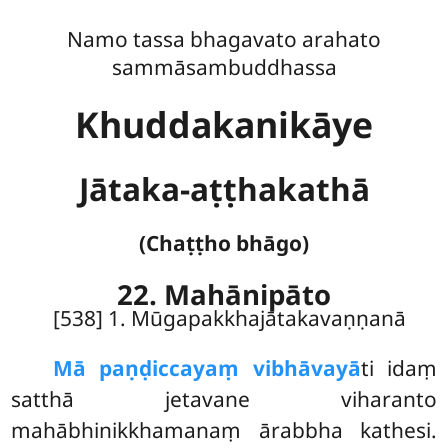
Namo tassa bhagavato arahato
sammāsambuddhassa
Khuddakanikāye
Jātaka-aṭṭhakathā
(Chaṭṭho bhāgo)
22. Mahānipāto
[538] 1. Mūgapakkhajātakavaṇṇanā
Mā
paṇḍiccayaṃ vibhāvayā
ti idaṃ
satthā jetavane viharanto
mahābhinikkhamanaṃ ārabbha kathesi.