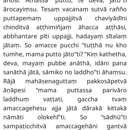
ārocayiṃsu. Tesaṃ vacanaṃ sutvā rañño
puttapemaṃ uppajjitvā chaviyādīni
chinditvā aṭṭhimiñjaṃ
āhacca aṭṭhāsi,
abbhantare pīti uppajji, hadayaṃ sītalaṃ
jātaṃ. So amacce pucchi ‘‘tuṭṭhā nu kho
tumhe, mama putto jāto’’ti? ‘‘Kiṃ kathetha,
deva, mayaṃ pubbe anāthā, idāni pana
sanāthā jātā, sāmiko no laddho’’ti āhaṃsu.
Rājā mahāsenaguttaṃ pakkosāpetvā
āṇāpesi ‘‘mama puttassa parivāro
laddhuṃ vaṭṭati, gaccha tvaṃ
amaccagehesu ajja jātā dārakā kittakā
nāmāti olokehī’’ti. So ‘‘sādhū’’ti
sampaṭicchitvā amaccagehāni gantvā