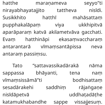
hatthe maraṇameva seyyo’’ti
nirayabhayatajjito tattheva nisīdi.
Susikkhito hatthī mahāsattaṃ
pupphakalāpaṃ viya ukkhipitvā
aparāparaṃ katvā akilametvāva gacchati.
Evaṃ hatthināpi ekasaṃvaccharaṃ
antarantarā vīmaṃsantāpissa neva
antaraṃ passiṃsu.
Tato ‘‘sattavassikadārakā nāma
sappassa bhāyanti, tena naṃ
vīmaṃsissāmā’’ti bodhisattaṃ
sesadārakehi saddhiṃ rājaṅgaṇe
nisīdāpetvā uddhaṭadāṭhe
katamukhabandhe sappe vissajjesuṃ.