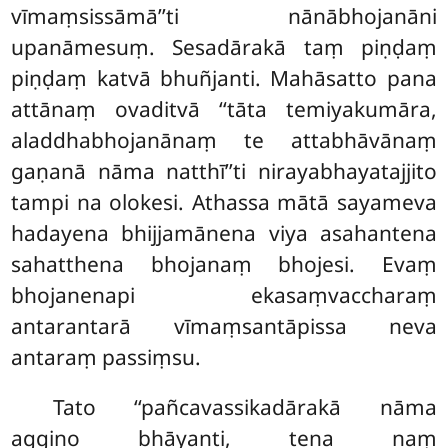
vīmaṃsissāmā’’ti nānābhojanāni
upanāmesuṃ. Sesadārakā taṃ piṇḍaṃ
piṇḍaṃ katvā bhuñjanti. Mahāsatto pana
attānaṃ ovaditvā ‘‘tāta temiyakumāra,
aladdhabhojanānaṃ te attabhāvānaṃ
gaṇanā nāma natthī’’ti nirayabhayatajjito
tampi na olokesi. Athassa mātā sayameva
hadayena bhijjamānena viya asahantena
sahatthena bhojanaṃ bhojesi. Evaṃ
bhojanenapi ekasaṃvaccharaṃ
antarantarā vīmaṃsantāpissa neva
antaraṃ passiṃsu.
Tato ‘‘pañcavassikadārakā nāma
aggino bhāyanti, tena naṃ