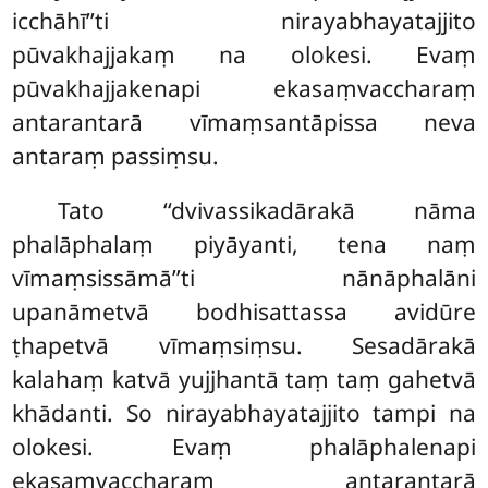
icchāhī’’ti nirayabhayatajjito
pūvakhajjakaṃ na olokesi. Evaṃ
pūvakhajjakenapi ekasaṃvaccharaṃ
antarantarā vīmaṃsantāpissa neva
antaraṃ passiṃsu.
Tato ‘‘dvivassikadārakā nāma
phalāphalaṃ piyāyanti, tena naṃ
vīmaṃsissāmā’’ti nānāphalāni
upanāmetvā bodhisattassa avidūre
ṭhapetvā vīmaṃsiṃsu. Sesadārakā
kalahaṃ katvā yujjhantā taṃ taṃ gahetvā
khādanti. So nirayabhayatajjito tampi na
olokesi. Evaṃ phalāphalenapi
ekasaṃvaccharaṃ antarantarā