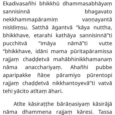
Ekadivasañhi bhikkhū dhammasabhāyaṃ
sannisinnā bhagavato
nekkhammapāramiṃ vaṇṇayantā
nisīdiṃsu. Satthā āgantvā ‘‘kāya nuttha,
bhikkhave, etarahi kathāya sannisinnā’’ti
pucchitvā ‘‘imāya nāmā’’ti vutte
‘‘bhikkhave, idāni mama pūritapāramissa
rajjaṃ chaḍḍetvā mahābhinikkhamanaṃ
nāma anacchariyaṃ. Ahañhi pubbe
aparipakke ñāṇe pāramiyo pūrentopi
rajjaṃ chaḍḍetvā nikkhantoyevā’’ti vatvā
tehi yācito atītaṃ āhari.
Atīte kāsiraṭṭhe bārāṇasiyaṃ kāsirājā
nāma dhammena rajjaṃ kāresi. Tassa