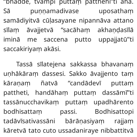
‘‘bhadde, tvampi puttaṃ patthehī’’ti āha.
Sā puṇṇamadivase uposathaṃ
samādiyitvā cūḷasayane nipannāva attano
sīlaṃ āvajjetvā ‘‘sacāhaṃ akhaṇḍasīlā
iminā me saccena
putto uppajjatū’’ti
saccakiriyaṃ akāsi.
Tassā sīlatejena sakkassa bhavanaṃ
uṇhākāraṃ dassesi. Sakko āvajjento taṃ
kāraṇaṃ ñatvā ‘‘candādevī puttaṃ
pattheti, handāhaṃ puttaṃ dassāmī’’ti
tassānucchavikaṃ puttaṃ upadhārento
bodhisattaṃ passi. Bodhisattopi
tadāvīsativassāni bārāṇasiyaṃ rajjaṃ
kāretvā tato cuto ussadaniraye nibbattitvā