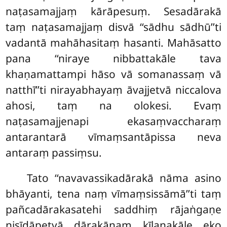
naṭasamajjaṃ kārāpesuṃ. Sesadārakā
taṃ naṭasamajjaṃ disvā ‘‘sādhu sādhū’’ti
vadantā mahāhasitaṃ hasanti. Mahāsatto
pana ‘‘niraye nibbattakāle tava
khaṇamattampi hāso vā somanassaṃ vā
natthī’’ti nirayabhayaṃ āvajjetvā niccalova
ahosi, taṃ na olokesi. Evaṃ
naṭasamajjenapi ekasaṃvaccharaṃ
antarantarā vīmaṃsantāpissa neva
antaraṃ passiṃsu.
Tato ‘‘navavassikadārakā nāma asino
bhāyanti, tena naṃ vīmaṃsissāmā’’ti taṃ
pañcadārakasatehi saddhiṃ rājaṅgaṇe
nisīdāpetvā dārakānaṃ kīḷanakāle eko