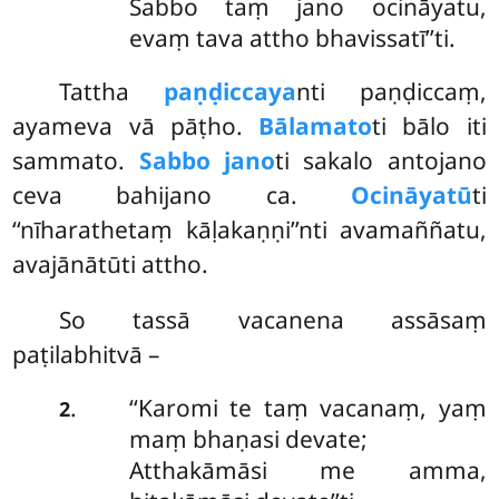
Sabbo taṃ jano ocināyatu,
evaṃ tava attho bhavissatī’’ti.
Tattha
paṇḍiccaya
nti paṇḍiccaṃ,
ayameva vā pāṭho.
Bālamato
ti bālo iti
sammato.
Sabbo jano
ti sakalo antojano
ceva bahijano ca.
Ocināyatū
ti
‘‘nīharathetaṃ kāḷakaṇṇi’’nti avamaññatu,
avajānātūti attho.
So tassā vacanena assāsaṃ
paṭilabhitvā –
‘‘Karomi
te taṃ vacanaṃ, yaṃ
.
2
maṃ bhaṇasi devate;
Atthakāmāsi me amma,