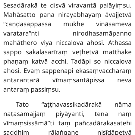
Sesadārakā te disvā viravantā palāyiṃsu.
Mahāsatto pana nirayabhayaṃ āvajjetvā
‘‘caṇḍasappassa
mukhe vināsameva
varatara’’nti nirodhasamāpanno
mahāthero viya niccalova ahosi. Athassa
sappo sakalasarīraṃ veṭhetvā matthake
phaṇaṃ katvā acchi. Tadāpi so niccalova
ahosi. Evaṃ sappenapi ekasaṃvaccharaṃ
antarantarā vīmaṃsantāpissa neva
antaraṃ passiṃsu
.
Tato ‘‘aṭṭhavassikadārakā nāma
naṭasamajjaṃ piyāyanti, tena naṃ
vīmaṃsissāmā’’ti taṃ pañcadārakasatehi
saddhiṃ rājaṅgaṇe nisīdāpetvā