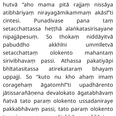
hutvā ‘‘aho mama pitā rajjaṃ nissāya
atibhāriyaṃ nirayagāmikammaṃ akāsī’’ti
cintesi. Punadivase pana taṃ
setacchattassa heṭṭhā alaṅkatasirisayane
nipajjāpesuṃ. So thokaṃ niddāyitvā
pabuddho akkhīni ummīletvā
setacchattaṃ olokento mahantaṃ
sirivibhavaṃ passi. Athassa pakatiyāpi
bhītatasitassa atirekataraṃ bhayaṃ
uppajji. So ‘‘kuto nu
kho ahaṃ imaṃ
coragehaṃ āgatomhī’’ti upadhārento
jātissarañāṇena devalokato āgatabhāvaṃ
ñatvā tato paraṃ olokento ussadaniraye
pakkabhāvaṃ passi, tato paraṃ olokento