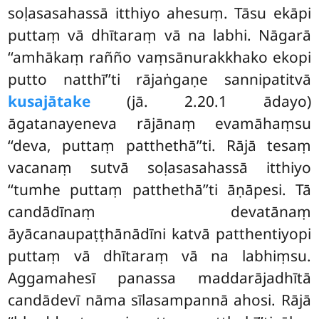
soḷasasahassā itthiyo ahesuṃ. Tāsu ekāpi
puttaṃ vā dhītaraṃ vā na labhi. Nāgarā
‘‘amhākaṃ rañño vaṃsānurakkhako ekopi
putto natthī’’ti rājaṅgaṇe sannipatitvā
kusajātake
(jā. 2.20.1 ādayo)
āgatanayeneva rājānaṃ evamāhaṃsu
‘‘deva, puttaṃ patthethā’’ti. Rājā
tesaṃ
vacanaṃ sutvā soḷasasahassā itthiyo
‘‘tumhe puttaṃ patthethā’’ti āṇāpesi. Tā
candādīnaṃ devatānaṃ
āyācanaupaṭṭhānādīni katvā patthentiyopi
puttaṃ vā dhītaraṃ vā na labhiṃsu.
Aggamahesī panassa maddarājadhītā
candādevī nāma sīlasampannā ahosi. Rājā