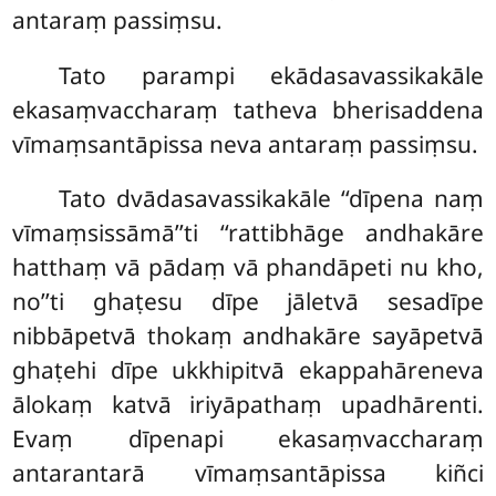
antaraṃ passiṃsu.
Tato
parampi ekādasavassikakāle
ekasaṃvaccharaṃ tatheva bherisaddena
vīmaṃsantāpissa neva antaraṃ passiṃsu.
Tato dvādasavassikakāle ‘‘dīpena naṃ
vīmaṃsissāmā’’ti ‘‘rattibhāge andhakāre
hatthaṃ vā pādaṃ vā phandāpeti nu kho,
no’’ti ghaṭesu dīpe jāletvā sesadīpe
nibbāpetvā thokaṃ andhakāre sayāpetvā
ghaṭehi dīpe ukkhipitvā ekappahāreneva
ālokaṃ katvā iriyāpathaṃ upadhārenti.
Evaṃ dīpenapi ekasaṃvaccharaṃ
antarantarā vīmaṃsantāpissa kiñci