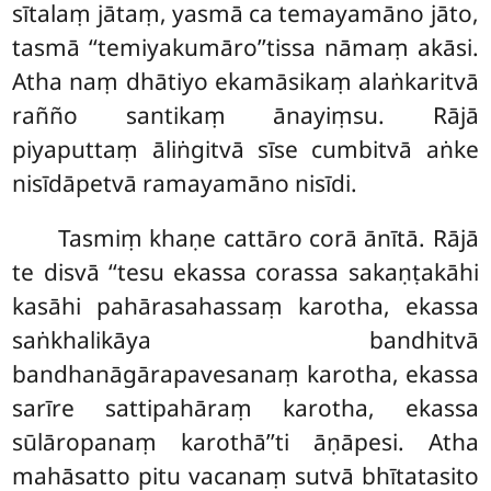
sītalaṃ jātaṃ, yasmā ca temayamāno jāto,
tasmā ‘‘temiyakumāro’’tissa nāmaṃ akāsi.
Atha naṃ dhātiyo ekamāsikaṃ alaṅkaritvā
rañño santikaṃ ānayiṃsu. Rājā
piyaputtaṃ āliṅgitvā sīse cumbitvā aṅke
nisīdāpetvā ramayamāno nisīdi.
Tasmiṃ
khaṇe cattāro corā ānītā. Rājā
te disvā ‘‘tesu ekassa corassa sakaṇṭakāhi
kasāhi pahārasahassaṃ karotha, ekassa
saṅkhalikāya bandhitvā
bandhanāgārapavesanaṃ karotha, ekassa
sarīre sattipahāraṃ karotha, ekassa
sūlāropanaṃ karothā’’ti āṇāpesi. Atha
mahāsatto pitu vacanaṃ sutvā bhītatasito