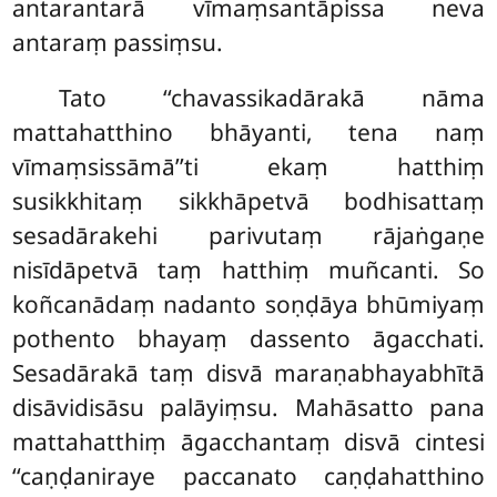
antarantarā vīmaṃsantāpissa neva
antaraṃ passiṃsu.
Tato
‘‘chavassikadārakā nāma
mattahatthino bhāyanti, tena naṃ
vīmaṃsissāmā’’ti ekaṃ hatthiṃ
susikkhitaṃ sikkhāpetvā bodhisattaṃ
sesadārakehi parivutaṃ rājaṅgaṇe
nisīdāpetvā taṃ hatthiṃ muñcanti. So
koñcanādaṃ nadanto soṇḍāya bhūmiyaṃ
pothento bhayaṃ dassento āgacchati.
Sesadārakā taṃ disvā maraṇabhayabhītā
disāvidisāsu palāyiṃsu. Mahāsatto pana
mattahatthiṃ āgacchantaṃ disvā cintesi
‘‘caṇḍaniraye paccanato caṇḍahatthino