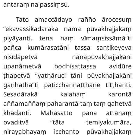
antaraṃ na passiṃsu.
Tato amaccādayo rañño ārocesuṃ
‘‘ekavassikadārakā nāma pūvakhajjakaṃ
piyāyanti, tena naṃ vīmaṃsissāmā’’ti
pañca kumārasatāni tassa santikeyeva
nisīdāpetvā nānāpūvakhajjakāni
upanāmetvā bodhisattassa avidūre
ṭhapetvā ‘‘yathāruci tāni pūvakhajjakāni
gaṇhathā’’ti paṭicchannaṭṭhāne tiṭṭhanti.
Sesadārakā kalahaṃ karontā
aññamaññaṃ paharantā taṃ taṃ gahetvā
khādanti. Mahāsatto pana attānaṃ
ovaditvā ‘‘tāta temiyakumāra,
nirayabhayaṃ icchanto pūvakhajjakaṃ