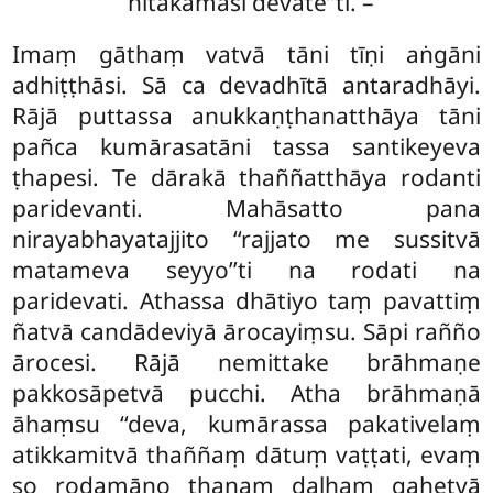
hitakāmāsi devate’’ti. –
Imaṃ gāthaṃ vatvā tāni tīṇi aṅgāni
adhiṭṭhāsi. Sā ca devadhītā antaradhāyi.
Rājā puttassa anukkaṇṭhanatthāya tāni
pañca kumārasatāni tassa santikeyeva
ṭhapesi. Te dārakā thaññatthāya rodanti
paridevanti. Mahāsatto pana
nirayabhayatajjito ‘‘rajjato me sussitvā
matameva seyyo’’ti na rodati na
paridevati. Athassa dhātiyo taṃ pavattiṃ
ñatvā candādeviyā
ārocayiṃsu. Sāpi rañño
ārocesi. Rājā nemittake brāhmaṇe
pakkosāpetvā pucchi. Atha brāhmaṇā
āhaṃsu ‘‘deva, kumārassa pakativelaṃ
atikkamitvā thaññaṃ dātuṃ vaṭṭati, evaṃ
so rodamāno thanaṃ daḷhaṃ gahetvā