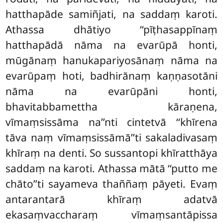
hatthapāde samiñjati, na saddaṃ karoti.
Athassa dhātiyo ‘‘pīṭhasappīnaṃ
hatthapādā nāma na evarūpā honti,
mūgānaṃ hanukapariyosānaṃ nāma na
evarūpaṃ hoti, badhirānaṃ kaṇṇasotāni
nāma na evarūpāni honti,
bhavitabbamettha kāraṇena,
vīmaṃsissāma na’’nti cintetvā ‘‘khīrena
tāva naṃ vīmaṃsissāmā’’ti sakaladivasaṃ
khīraṃ na denti. So sussantopi khīratthāya
saddaṃ na karoti. Athassa mātā ‘‘putto me
chāto’’ti sayameva thaññaṃ pāyeti. Evaṃ
antarantarā khīraṃ adatvā
ekasaṃvaccharaṃ vīmaṃsantāpissa