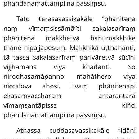
phandanamattampi na passiṃsu.
Tato terasavassikakāle ‘‘phāṇitena
naṃ vīmaṃsissāmā’’ti sakalasarīraṃ
phāṇitena makkhetvā bahumakkhike
ṭhāne nipajjāpesuṃ. Makkhikā uṭṭhahanti,
tā tassa sakalasarīraṃ parivāretvā sūcīhi
vijjhamānā viya khādanti. So
nirodhasamāpanno mahāthero viya
niccalova ahosi. Evaṃ phāṇitenapi
ekasaṃvaccharaṃ antarantarā
vīmaṃsantāpissa kiñci
phandanamattampi na passiṃsu.
Athassa cuddasavassikakāle ‘‘idāni