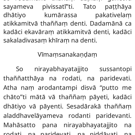
sayameva pivissatī’’ti. Tato paṭṭhāya
dhātiyo kumārassa pakativelaṃ
atikkamitvā thaññaṃ denti. Dadamānā ca
kadāci ekavāraṃ atikkamitvā denti, kadāci
sakaladivasaṃ khīraṃ na denti.
Vīmaṃsanakaṇḍaṃ
So
nirayabhayatajjito sussantopi
thaññatthāya na rodati, na paridevati.
Atha naṃ arodantampi disvā ‘‘putto me
chāto’’ti mātā vā thaññaṃ pāyeti, kadāci
dhātiyo vā pāyenti. Sesadārakā thaññaṃ
aladdhavelāyameva rodanti paridevanti.
Mahāsatto pana nirayabhayatajjito na
rodati, na paridevati, na niddāyati, na