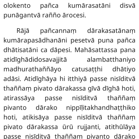
olokento pañca kumārasatāni disvā
punāgantvā rañño ārocesi.
Rājā pañcannaṃ dārakasatānaṃ
kumārapasādhanāni pesetvā puna pañca
dhātisatāni ca dāpesi. Mahāsattassa pana
atidīghādidosavajjitā
alambatthaniyo
madhurathaññāyo catusaṭṭhi dhātiyo
adāsi. Atidīghāya hi itthiyā passe nisīditvā
thaññaṃ pivato dārakassa gīvā dīghā hoti,
atirassāya passe nisīditvā thaññaṃ
pivanto dārako nippīḷitakhandhaṭṭhiko
hoti, atikisāya passe nisīditvā thaññaṃ
pivato dārakassa ūrū rujjanti, atithūlāya
passe nisīditvā thaññaṃ pivanto dārako