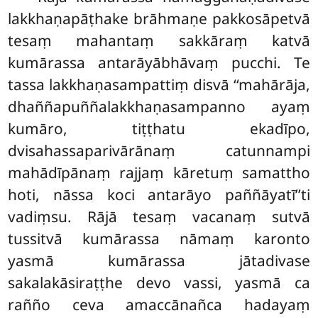
lakkhaṇapāṭhake brāhmaṇe pakkosāpetvā
tesaṃ mahantaṃ sakkāraṃ katvā
kumārassa antarāyābhāvaṃ pucchi. Te
tassa lakkhaṇasampattiṃ disvā ‘‘mahārāja,
dhaññapuññalakkhaṇasampanno ayaṃ
kumāro, tiṭṭhatu ekadīpo,
dvisahassaparivārānaṃ catunnampi
mahādīpānaṃ rajjaṃ kāretuṃ samattho
hoti, nāssa koci antarāyo
paññāyatī’’ti
vadiṃsu. Rājā tesaṃ vacanaṃ sutvā
tussitvā kumārassa nāmaṃ karonto
yasmā kumārassa jātadivase
sakalakāsiraṭṭhe devo vassi, yasmā ca
rañño ceva amaccānañca hadayaṃ