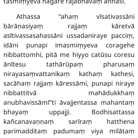
tasmiṃyeva nagare rājabhāvaṃ aññāsi.
Athassa ‘‘ahaṃ vīsativassāni
bārāṇasiyaṃ rajjaṃ kāretvā
asītivassasahassāni ussadaniraye pacciṃ,
idāni punapi imasmiṃyeva coragehe
nibbattomhi, pitā me hiyyo catūsu coresu
ānītesu tathārūpaṃ pharusaṃ
nirayasaṃvattanikaṃ kathaṃ kathesi,
sacāhaṃ rajjaṃ kāressāmi, punapi niraye
nibbattitvā mahādukkhaṃ
anubhavissāmī’’ti āvajjentassa mahantaṃ
bhayaṃ uppajji. Bodhisattassa
kañcanavaṇṇaṃ sarīraṃ hatthena
parimadditaṃ padumaṃ viya milātaṃ