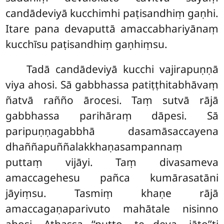
candādeviyā kucchimhi paṭisandhiṃ gaṇhi.
Itare pana devaputtā amaccabhariyānaṃ
kucchīsu paṭisandhiṃ gaṇhiṃsu.
Tadā candādeviyā kucchi vajirapuṇṇā
viya ahosi. Sā gabbhassa patiṭṭhitabhāvaṃ
ñatvā rañño ārocesi. Taṃ sutvā rājā
gabbhassa parihāraṃ dāpesi. Sā
paripuṇṇagabbhā dasamāsaccayena
dhaññapuññalakkhaṇasampannaṃ
puttaṃ vijāyi. Taṃ divasameva
amaccagehesu pañca kumārasatāni
jāyiṃsu. Tasmiṃ khaṇe rājā
amaccagaṇaparivuto mahātale nisinno
ahosi. Athassa
‘‘putto, te deva, jāto’’ti