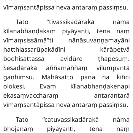
vīmaṃsantāpissa neva antaraṃ passiṃsu.
Tato ‘‘tivassikadārakā nāma
kīḷanabhaṇḍakaṃ piyāyanti, tena naṃ
vīmaṃsissāmā’’ti nānāsuvaṇṇamayāni
hatthiassarūpakādīni kārāpetvā
bodhisattassa avidūre ṭhapesuṃ.
Sesadārakā aññamaññaṃ vilumpantā
gaṇhiṃsu. Mahāsatto pana na kiñci
olokesi. Evaṃ kīḷanabhaṇḍakenapi
ekasaṃvaccharaṃ antarantarā
vīmaṃsantāpissa neva antaraṃ passiṃsu.
Tato
‘‘catuvassikadārakā nāma
bhojanaṃ piyāyanti, tena naṃ