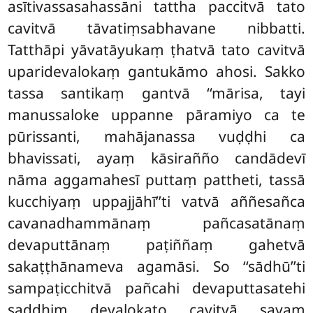
asītivassasahassāni tattha paccitvā tato
cavitvā tāvatiṃsabhavane nibbatti.
Tatthāpi yāvatāyukaṃ ṭhatvā tato cavitvā
uparidevalokaṃ gantukāmo ahosi. Sakko
tassa santikaṃ gantvā ‘‘mārisa, tayi
manussaloke uppanne pāramiyo ca te
pūrissanti, mahājanassa vuḍḍhi ca
bhavissati, ayaṃ kāsirañño candādevī
nāma aggamahesī puttaṃ pattheti, tassā
kucchiyaṃ uppajjāhī’’ti vatvā aññesañca
cavanadhammānaṃ pañcasatānaṃ
devaputtānaṃ paṭiññaṃ gahetvā
sakaṭṭhānameva agamāsi. So ‘‘sādhū’’ti
sampaṭicchitvā pañcahi devaputtasatehi
saddhiṃ devalokato cavitvā sayaṃ