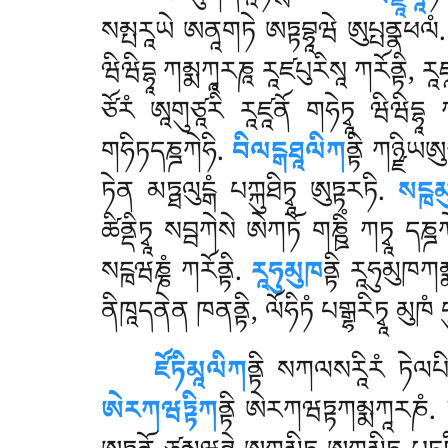
སམྤརཱཡེ ཨནཱགཏེ ཨཏྟབྷཱཝེ ཨུཔྤནྣཕལཾ
ཝིཝིདྷཱ ཀམྨཀཱརཎཱ རཱཛཔུརིསཱ ཀརོནྟི, རཱཛ
ཙོརཾ ཨཱགུཙཱརིཾ རཱཛཱནོ གཧེཏྭཱ ཝིཝིདྷཱ
གཧིཏདཎྜཀེཧི.
བིལངྒཐཱལིཀ
ནྟི ཀཉྫིཡཨུ
ཏེན མཏྠལུངྒཾ པཀྐུཐིཏྭཱ
ཨུཏྟརཏི.
སངྑམ
ཚིནྡིཏྭཱ སབྦཀེསེ ཨེཀཏོ གཎྛིཾ ཀཏྭཱ དཎྜ
སངྑཝཎྞཾ ཀརོནྟི.
རཱཧུམུཁ
ནྟི རཱཧུམུཁཀམྨ
ནིཁཱདནེན ཁནནྟི, ལོཧིཏཾ པགྒྷརིཏྭཱ མུཁཾ པཱ
ཛོཏིམཱལིཀ
ནྟི སཀལསརཱིརཾ ཏེལཔིལ
ཨེརཀཝཏྟིཀ
ནྟི ཨེརཀཝཏྟཀམྨཀཱརཎཾ. ཏཾ ཀ