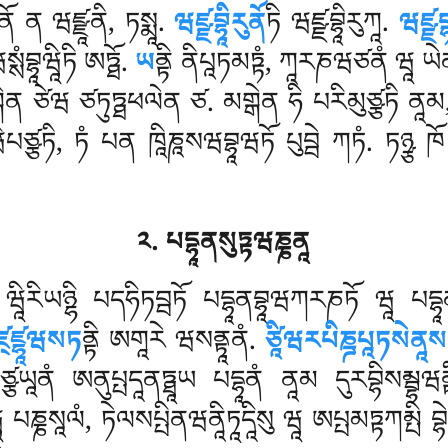
 ནོ ན ཝཛྫཱནི, ཏསྨཱ.
ཝཛྫབྷཱིརུནོ
ཏི ཝཛྫབྷཱིརུཀཱ.
ཝཛྫབྷ
སྶཾབྷཱཝཱིཏི ཨཏྠོ.
ཡ
ནྟི ནིཔཱཏམཏྟཾ, ཀཱརཎཝཙནཾ ཝཱ ཡེ
མགྒེན ཙེཝ ཙཏུཏྠཕལེན ཙ. མགྒེན
ཧི པརིམུཙྩཏི ནཱམ,
པཙྩཏི, ཏཾ པན ཁཱིཎཱསཝབྷཱཝཏོ པུབྦེ ཀཏཾ. ཏཉྩ ཁ
༢. པདྷཱནསུཏྟཝཎྞནཱ
ི. ཝཱིརིཡཉྷི པདཧིཏབྦཏོ པདྷཱནབྷཱཝཀརཎཏོ ཝཱ པདྷཱ
ཛ྄ཛྷཱཝསཏ
ནྟི ཨགཱརེ ཝསནྟཱནཾ.
ཙཱིཝརཔིཎྜཔཱཏསེནཱས
ཾ པཙྩཡཱནཾ ཨནུཔྤདཱནཏྠཱཡ པདྷཱནཾ ནཱམ དུརབྷིསམྦྷཝནྟ
ྞསཱལཾ, ཏེལསཔྤིནཝནཱིཏཱདཱིསུ ཝཱ ཨཔྤམཏྟཀམྤི བྷེསཛྫཾ 