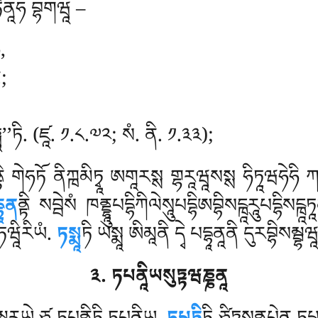
 ཏེནཱཧ བྷགཝཱ –
,
ི;
ཱ’’ཏི. (ཛཱ. ༡.༨.༧༢; སཾ. ནི. ༡.༣༣);
ྟི གེཧཏོ ནིཀྑམིཏྭཱ ཨགཱརསྶ གྷརཱཝཱསསྶ ཧིཏཱཝཧེཧི ཀ
དྷཱན
ནྟི སབྦེསཾ ཁནྡྷཱུཔདྷིཀིལེསཱུཔདྷིཨབྷིསངྑཱརཱུཔདྷིསངྑཱ
ཝཱིརིཡཾ.
ཏསྨཱ
ཏི
ཡསྨཱ ཨིམཱནི དྭེ པདྷཱནཱནི དུརབྷིསམྦྷཝཱན
༣. ཏཔནཱིཡསུཏྟཝཎྞནཱ