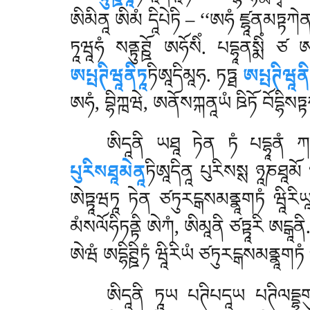
ཨིམིནཱ ཨིམཾ དཱིཔེཏི – ‘‘ཨཧཾ ཛྷཱནམཏྟཀེ
ཏཱཝཱཧཾ སནྟུཊྛོ ཨཧོསིཾ. པདྷཱནསྨིཾ ཙ
ཨཔྤཊིཝཱནིཏཱ
ཏིཨཱདིམཱཧ. ཏཏྠ
ཨཔྤཊིཝཱནི
ཨཧཾ, བྷིཀྑཝེ, ཨནོསཀྐནཱཡཾ ཋིཏོ བོདྷིསཏྟཀ
ཨིདཱནི ཡཐཱ ཏེན ཏཾ པདྷཱནཾ ཀཏ
པུརིསཐཱམེནཱ
ཏིཨཱདིནཱ པུརིསསྶ ཉཱཎཐཱམ
ཨེཏྟཱཝཏཱ ཏེན ཙཏུརངྒསམནྣཱགཏཾ ཝཱིརིཡཱདྷ
མཾསལོཧིཏནྟི ཨེཀཾ, ཨིམཱནི ཙཏྟཱརི ཨངྒཱནི
ཨེཝཾ ཨདྷིཊྛིཏཾ ཝཱིརིཡཾ ཙཏུརངྒསམནྣཱགཏཾ ཝཱ
ཨིདཱནི ཏཱཡ པཊིཔདཱཡ པཊིལདྡྷག