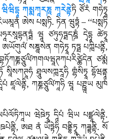
ཱ ཝིཝིདྷཱ ཀམྨཀཱརཎཱ ཀཱརེནྟེ
ཏི ཙོརཾ གཧེཏྭཱ
ཡམཱནཾ ཨེས པསྶཏི. ཏེན ཝུཏྟཾ – ‘‘པསྶཏི
པཧཱརསཱདྷནཏྠཾ ཝཱ ཙཏུཧཏྠདཎྜཾ དྭེདྷཱ ཚེཏྭཱ
ཾ ཨཡོགུལ༹ཾ སཎྜཱསེན གཧེཏྭཱ ཏཏྠ པཀྑིཔནྟི,
ྛཨུབྷཏོཀཎྞཙཱུལི༹ཀགལཝཱཊཀཔརིཙྪེདེན
ཙམྨཾ
ོ སཱིསཀཊཱཧཾ ཐཱུལསཀྑརཱཧི གྷཾསིཏྭཱ དྷོཝནྟཱ
པཾ ཛཱལེནྟི, ཀཎྞཙཱུལི༹ཀཱཧི ཝཱ པཊྛཱཡ མུཁཾ
ལཔིལོཏིཀཱཡ ཝེཋེཏྭཱ དཱིཔཾ ཝིཡ པཛྫཱལེནྟི.
ེནྟི, ཨཐ ནཾ ཡོཏྟེཧི བནྡྷིཏྭཱ ཀཌྜྷནྟི. སོ