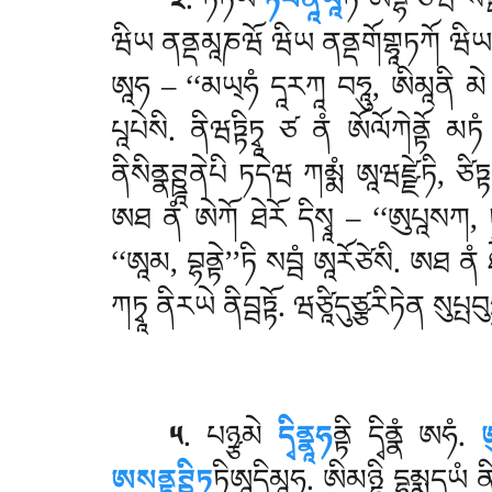
༣
. ཏཏིཡེ
ཏཔནཱིཡཱ
ཏི ཨིདྷ ཙེཝ སམ
ཝིཡ ནནྡམཱཎཝོ ཝིཡ ནནྡགོགྷཱཏཀོ ཝིཡ དེཝད
ཨཱཧ – ‘‘མཡ྄ཧཾ དཱརཀཱ བཧཱུ, ཨིམཱནི མེ ཨན
པཱཔེསི. ནིཝཏྟིཏྭཱ ཙ ནཾ ཨོལོཀེནྟོ མཏཾ
ནིསིནྣཊྛཱནེཔི ཏདེཝ ཀམྨཾ ཨཱཝཛྫེཏི, ཙ
ཨཐ ནཾ ཨེཀོ ཐེརོ དིསྭཱ – ‘‘ཨུཔཱསཀ, ཏ
‘‘ཨཱམ, བྷནྟེ’’ཏི སབྦཾ ཨཱརོཙེསི. ཨཐ ན
ཀཏྭཱ ནིརཡེ ནིབྦཏྟོ. ཝཙཱིདུཙྩརིཏེན སུཔ
༥
. པཉྩམེ
དྭིནྣཱཧ
ནྟི དྭིནྣཾ ཨཧཾ.
ཨ
ཨསནྟུཊྛིཏཱ
ཏིཨཱདིམཱཧ. ཨིམཉྷི
དྷམྨདྭཡཾ ནི