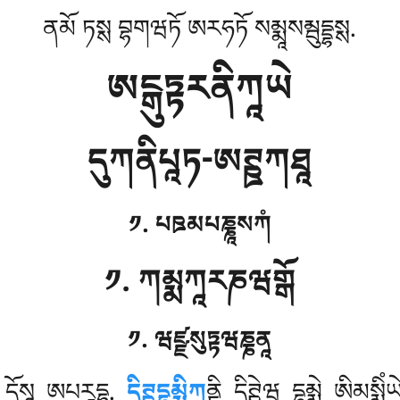
ནམོ ཏསྶ བྷགཝཏོ ཨརཧཏོ སམྨཱསམྦུདྡྷསྶ.
ཨངྒུཏྟརནིཀཱཡེ
དུཀནིཔཱཏ-ཨཊྛཀཐཱ
༡. པཋམཔཎྞཱསཀཾ
༡. ཀམྨཀཱརཎཝགྒོ
༡. ཝཛྫསུཏྟཝཎྞནཱ
 དོསཱ ཨཔརཱདྷཱ.
དིཊྛདྷམྨིཀ
ནྟི དིཊྛེཝ དྷམྨེ ཨིམསྨ