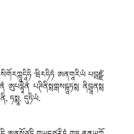
སིགོརཀྑཱདཱིཧི ཝིརཧིཏཾ ཨནགཱརིཡཾ པབྦཛྫཾ
ཏཱནཾ ཨུཔདྷཱིནཾ པཊིནིསྶགྒསངྑཱཏསྶ ནིབྦཱནསྶ
ི, ཏསྨཱ. དུཏིཡཾ.