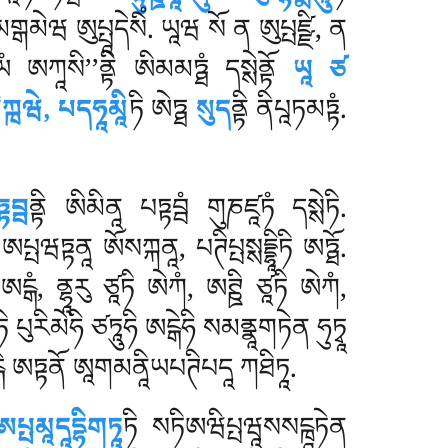
གྒམེཝ ཨུཔྤཱདེསིཾ. ཡཱཝ སོ ན ཨུཔྤཛྫི, ན
ཡཾ ཨཀཱསི’’ནྟི ཨིམམཏྠཾ དསྶེནྟོ
ཡཱ ཙ
ིཀྑཝེ, པདཧཱམཱི
ཏི ཨེཏྠ
སུད
ནྟི ནིཔཱཏམཏྟཾ.
ྟབྦ
ནྟི
ཨིམིནཱ པཏྟབྦཾ གུཎཛཱཏཾ དསྶེཏི.
ཨཔྤཝཏྟནཱ ཨོསཀྐནཱ, པཊིཔྤསྶདྡྷཱིཏི ཨཏྠོ.
ངྒཾ, ནྷཱརུ ཙཱཏི ཨེཀཾ, ཨཊྛི ཙཱཏི ཨེཀཾ,
 པུརིམེཧི ཙཏཱུཧི ཨངྒེཧི སམནྣཱགཏེན ཧུཏྭཱ
ངྐེ ཨཏྟནོ ཨཱགམནཱིཡཔཊིཔདཱ ཀཐིཏཱ.
ཨཔྤམཱདཱདྷིགཏཱ
ཏི སཏིཨཝིཔྤཝཱསསངྑཱཏེན