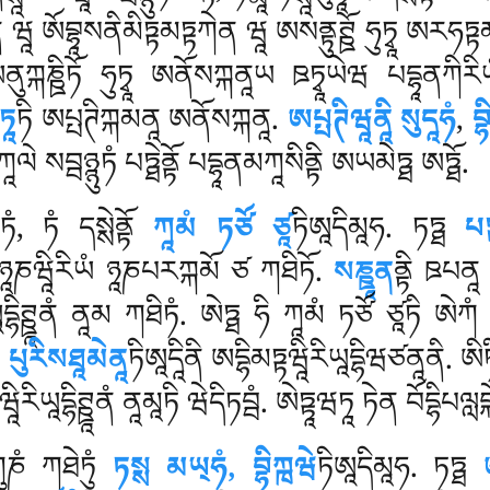
ན ཝཱ ཨོབྷཱསནིམིཏྟམཏྟཀེན ཝཱ ཨསནྟུཊྛོ ཧུཏྭཱ ཨརཧཏྟམ
 ཨནུཀྐཎྛིཏོ ཧུཏྭཱ ཨནོསཀྐནཱཡ ཋཏྭཱཡེཝ པདྷཱནཀིརི
ཏཱ
ཏི ཨཔྤཊིཀྐམནཱ ཨནོསཀྐནཱ.
ཨཔྤཊིཝཱནཱི སུདཱཧཾ
,
བྷ
ཱལེ སབྦཉྙུཏཾ པཏྠེནྟོ པདྷཱནམཀཱསིནྟི ཨཡམེཏྠ ཨཏྠོ.
ཾ, ཏཾ དསྶེནྟོ
ཀཱམཾ ཏཙོ ཙཱ
ཏིཨཱདིམཱཧ. ཏཏྠ
པཏ
ོ ཉཱཎཝཱིརིཡཾ ཉཱཎཔརཀྐམོ ཙ ཀཐིཏོ.
སཎྛཱན
ནྟི ཋཔནཱ 
ིཊྛཱནཾ ནཱམ ཀཐིཏཾ. ཨེཏྠ ཧི ཀཱམཾ ཏཙོ ཙཱཏི ཨེཀཾ ཨ
.
པུརིསཐཱམེནཱ
ཏིཨཱདཱིནི ཨདྷིམཏྟཝཱིརིཡཱདྷིཝཙནཱནི. ཨིཏི
ིརིཡཱདྷིཊྛཱནཾ ནཱམཱཏི ཝེདིཏབྦཾ. ཨེཏྟཱཝཏཱ
ཏེན བོདྷིཔལླ
ུཎཾ ཀཐེཏུཾ
ཏསྶ མཡ྄ཧཾ, བྷིཀྑཝེ
ཏིཨཱདིམཱཧ. ཏཏྠ