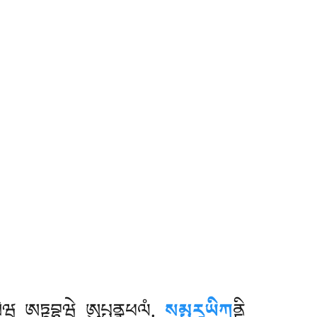
ིཾཡེཝ ཨཏྟབྷཱཝེ ཨུཔྤནྣཕལཾ.
སམྤརཱཡིཀ
ནྟི