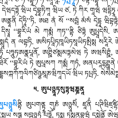
ྤརཱཡེ ཙ ཏཔནྟཱིཏི ཏཔནཱིཡཱ.
ཏཔྤཏཱི
ཏི ཙིཏྟསནྟཱཔེན
ཏཔྤ
ཏྟོ ཝིཡ དྭེབྷཱཏིཀཱ ཝིཡ ཙ. ཏེ ཀིར གཱཝཾ ཝདྷིཏྭཱ མཾསཾ
ྟཱནི དེཧཱི’’ཏི. ཨཐ ནཾ སོ ‘‘སབྦཾ མཾསཾ དྭེདྷཱ ཝིབྷཏྟཾ
 དིསྭཱ ‘‘བྷཱརིཡཾ མེ ཀམྨཾ ཀཏ’’ནྟི ཙིཏྟཾ ཨུཔྤཱདེསི
ིཏྟསྶཱདཾ ན ལབྷཏི. ཨསིཏཔཱིཏཁཱཡིཏསཱཡིཏམྤིསྶ སརཱི
ྭཾ པཧཱུཏཨནྣཔཱནོ, ཨཊྛིཙམྨམཏྟམེཝ ཏེ ཨཝསིཊྛཾ, ཨཏ
ཾ ཐེརོ ‘‘བྷཱརིཡཾ ཏེ ཨུཔཱསཀ ཀམྨཾ ཀཏཾ, ཨནཔརཱདྷཊྛཱནེ
ྤབུདྡྷསཀྐཀོཀཱལིཀཙིཉྩམཱཎཝིཀཱདཡོ ཝིཡ ཏཔྤཏི. སེསམེཏྠ
༥. ཨུཔཉྙཱཏསུཏྟཝཎྞནཱ
ུཔཉྙཱསི
ནྟི ཨུཔགནྟྭཱ གུཎཾ ཨཉྙཱསིཾ, ཛཱནིཾ པཊིཝིཛ྄ཛྷ
སྶཱཡ སཏྠཱ སབྦཉྙུཏཾ པཏྟོ, ཏསྨཱ ཏསྶཱནུབྷཱཝཾ དསྶེནྟོ ཨ