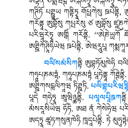
ཨཏྟནོ ཙམྨཝཊྚེ ཨཀྐམིཏྭཱ ཨཀྐམིཏྭཱ པཏ
ཀཊིཏོ པཊྛཱཡ ཀནྟིཏྭཱ གོཔྥཀེསུ ཋཔེནྟི,
ཀརོནྟཱ ཨུབྷོསུ ཀཔྤརེསུ ཙ ཨུབྷོསུ ཛཱཎུཀ
པརིཝཱརེཏྭཱ ཨགྒིཾ ཀརོནྟི. ‘‘ཨེཎེཡྻཀོ
ཨཊྛིཀོཊཱིཧིཡེཝ ཋཔེནྟི. ཨེཝརཱུཔཱ ཀམྨཀཱ
བལི༹སམཾསིཀ
ནྟི
ཨུབྷཏོམུཁེཧི བལི༹ས
ཀཧཱཔཎམཏྟཾ, ཀཧཱཔཎམཏྟཾ པཱཏེནྟཱ ཀོཊྚེནྟི
ཨཊྛིཀསངྑལིཀཱཝ ཏིཊྛཏི.
པལིགྷཔརིཝཏྟ
པཱདེ
གཧེཏྭཱ ཨཱཝིཉྪནྟི.
པལཱལཔཱིཋཀ
ནྟ
མཾསརཱསིཡེཝ ཧོཏི. ཨཐ ནཾ ཀེསེཧེཝ པརིཡོ
ཨདཏྭཱ ཚཱཏཀསུནཁེཧི ཁཱདཱཔེནྟི. ཏེ མུཧ