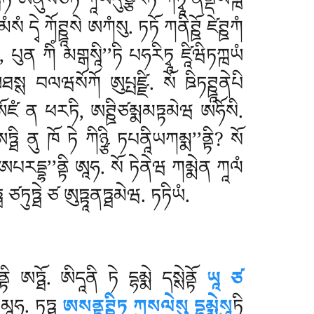
ཏི ཨནུསོཙཏི ཀཱཡདུཙྩརིཏཾ ཀཏྭཱ ནནྡཡཀྑོ
 དྭེ ཀོཊྛཱསེ ཨཀཾསུ. ཏཏོ ཀནིཊྛོ ཛེཊྛཀཾ
, པུན ཀིཾ མགྒསཱི’’ཏི པཧརིཏྭཱ ཛཱིཝིཏཀྑཡཾ
. ཨཐསྶ བལཝསོཀོ ཨུཔྤཛྫི. སོ ཋིཏཊྛཱནེཔི
རེ ཨོཛཾ ན ཕརཏི, ཨཊྛིཙམྨམཏྟམེཝ ཨཧོསི.
ྠི ནུ ཁོ ཏེ ཀིཉྩི ཏཔནཱིཡཀམྨ’’ནྟི? སོ
 ཨཔརདྡྷ’’ནྟི ཨཱཧ. སོ ཏེནེཝ ཀམྨེན ཀཱལཾ
 ཙཏུཏྠེ ཙ ཨུཏྟཱནཏྠམེཝ. ཏཏིཡཾ.
ིནྟི ཨཏྠོ. ཨིདཱནི ཏེ དྷམྨེ དསྶེནྟོ
ཡཱ ཙ
ེཝམཱཧ. ཏཏྠ
ཨསནྟུཊྛིཏཱ ཀུསལེསུ དྷམྨེསཱུ
ཏི