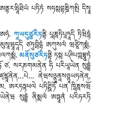
ྟརཝཱིཐིཡཾ པཏིཏཾ སཧསྶབྷཎྜིཀམྤི དིསྭཱ
 ཨཧཾ.
ཀཱཡདུཙྩརིཏ
ནྟི པཱཎཱཏིཔཱཏཱདི ཏིཝིདྷཾ
 མུསཱཝཱདཱདི ཙཏུབྦིདྷཾ ཨཀུསལཾ ཝཙཱིཀམྨཾ.
ུསལཀམྨཾ.
མནོསུཙརིཏ
ནྟི ཏསྶ པཊིཔཀྑབྷཱུཏཾ
ཱཡཏོ ཙ. སརཎགམནེན ཧི པརིཡཱཡེན སུདྡྷཾ
ཋམཛ྄ཛྷཱནེན…པེ… ནེཝསཉྙཱནཱསཉྙཱཡཏནེན,
ཱམ. ཨརཧཏྟཕལེ པཏིཊྛིཏོ པན ཁཱིཎཱསཝོ
པྤརིཡཱཡེནེཝ སུདྡྷཾ ནིམྨལཾ ཨཏྟཱནཾ པརིཧརཏི