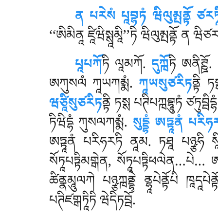
ན པརེསཾ པཱབྷཏཾ ཝིལུམྤནྟོ ཙརཏཱ
‘‘ཨིམིནཱ ཛཱིཝིསྶཱམཱི’’ཏི ཝིལུམྤནྟོ ན ཝིཙ
པཱཔཀོ
ཏི
ལཱམཀོ.
དུཀྑོ
ཏི ཨནིཊྛོ.
ཨཀུསལཾ ཀཱཡཀམྨཾ.
ཀཱཡསུཙརིཏ
ནྟི ཏ
ཝཙཱིསུཙརིཏ
ནྟི ཏསྶ པཊིཔཀྑབྷཱུཏཾ ཙཏུབྦ
ཏིཝིདྷཾ ཀུསལཀམྨཾ.
སུདྡྷཾ ཨཏྟཱནཾ པརིཧར
ཨཏྟཱནཾ པརིཧརཏི ནཱམ. ཏཐཱ པཉྩཧི སཱ
སོཏཱཔཏྟིམགྒེན, སོཏཱཔཏྟིཕལེན…པེ… 
ཚིནྣམཱུལཀེ པཉྩཀྑནྡྷེ ནྷཱཔེནྟོཔི ཁཱདཱཔེན
པཊིཛགྒཏཱིཏི ཝེདིཏབྦོ.