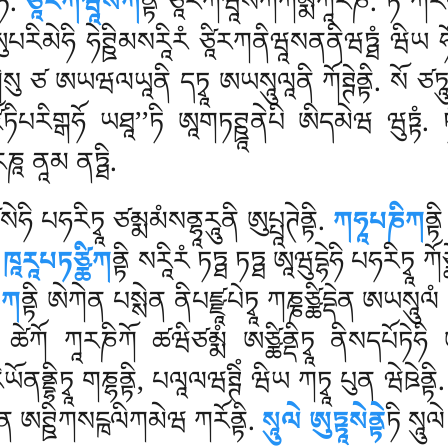
ཏི.
ཙཱིརཀཝཱསིཀ
ནྟི ཙཱིརཀཝཱསིཀཀམྨཀཱརཎཾ. ཏཾ ཀརོན
 ཨུཔརིམེཧི ཧེཊྛིམསརཱིརཾ ཙཱིརཀནིཝཱསནནིཝཏྠཾ ཝིཡ ཧ
ེསུ ཙ ཨཡཝལཡཱནི དཏྭཱ ཨཡསཱུལཱནི ཀོཊྚེནྟི. སོ ཙཏཱ
 ཛོཏིཔརིགྒཧོ ཡཐཱ’’ཏི ཨཱགཏཊྛཱནེཔི ཨིདམེཝ ཝུཏྟཾ. 
རཎཱ ནཱམ ནཏྠི.
ེཧི པཧརིཏྭཱ ཙམྨམཾསནྷཱརཱུནི ཨུཔྤཱཊེནྟི.
ཀཧཱཔཎིཀ
ནྟ
.
ཁཱརཱཔཏཙྪིཀ
ནྟི སརཱིརཾ ཏཏྠ ཏཏྠ ཨཱཝུདྷེཧི པཧརིཏྭཱ ཀོཙ
ིཀ
ནྟི ཨེཀེན པསྶེན ནིཔཛྫཱཔེཏྭཱ ཀཎྞཙྪིདྡེན ཨཡསཱུལཾ
ི ཚེཀོ
ཀཱརཎིཀོ ཚཝིཙམྨཾ ཨཙྪིནྡིཏྭཱ ནིསདཔོཏེཧི ཨཊ
ནནྡྷིཏྭཱ གཎྷནྟི, པལཱལཝཊྚིཾ ཝིཡ ཀཏྭཱ པུན ཝེཋེནྟི
ུཏྟེན ཨཊྛིཀསངྑལིཀམེཝ ཀརོནྟི.
སཱུལེ ཨུཏྟཱསེནྟེ
ཏི སཱུལེ