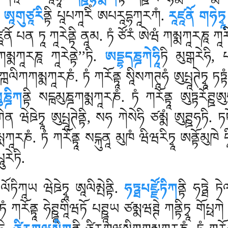
.
ཨཱགུཙཱརི
ནྟི པཱཔཀཱརིཾ ཨཔརཱདྷཀཱརཀཾ.
རཱཛཱནོ གཧེཏྭ
ཱནོ པན ཏཱ ཀཱརེནྟི ནཱམ. ཏཾ ཙོརཾ ཨེཝཾ
ཀམྨཀཱརཎཱ ཀཱརི
 ཀམྨཀཱརཎཱ ཀཱརེནྟེ’’ཏི.
ཨདྡྷདཎྜཀེཧཱི
ཏི མུགྒརེཧི, 
ཀྑལིཀཀམྨཀཱརཎཾ. ཏཾ ཀརོནྟཱ སཱིསཀཊཱཧཾ ཨུཔྤཱཊེཏྭཱ ཏཏྟ
ུཎྜིཀ
ནྟི སངྑམུཎྜཀམྨཀཱརཎཾ. ཏཾ ཀརོནྟཱ ཨུཏྟརོཊ
ཀེན ཝེཋེཏྭཱ ཨུཔྤཱཊེནྟི, སཧ ཀེསེཧི ཙམྨཾ ཨུཊྛཧཏི. ཏཏ
ཀཱརཎཾ. ཏཾ ཀརོནྟཱ སངྐུནཱ མུཁཾ ཝིཝརིཏྭཱ ཨནྟོམུཁེ དཱི
ུརེཏི.
ོཏིཀཱཡ ཝེཋེཏྭཱ ཨཱལིམྤེནྟི.
ཧཏྠཔཛྫོཏིཀ
ནྟི ཧཏྠེ ཏེ
རོནྟཱ ཧེཊྛཱགཱིཝཏོ པཊྛཱཡ ཙམྨཝཊྚེ ཀནྟིཏྭཱ གོཔྥཀེ ཋཔ