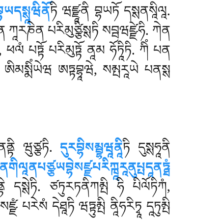
ཡདསྶཱཝིནོ
ཏི ཝཛྫཱནི བྷཡཏོ དསྶནསཱིལཱ.
ན ཀཱརཎེན པརིམུཙྩིསྶཏི སབྦཝཛྫེཧི
. ཀེན
 ཕལཾ པཏྟོ པརིམུཏྟོ ནཱམ ཧོཏཱིཏི. ཀིཾ པན
ོ ཨིམསྨིཾཡེཝ ཨཏྟབྷཱཝེ, སམྤརཱཡེ པནསྶ
ནནྟི ཝུཙྩཏི.
དུརབྷིསམྦྷཝཱནཱི
ཏི དུསྶཧཱནི
ནགིལཱནཔཙྩཡབྷེསཛྫཔརིཀྑཱརཱནུཔྤདཱནཏྠཾ
ི དསྶེཏི. ཙཏུརཏནིཀམྤི ཧི པིལོཏིཀཾ,
པརེསཾ དེཐཱཏི ཝཏྟུམྤི ནཱིཧརིཏྭཱ དཱཏུམྤི