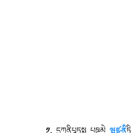
༡
. དུཀནིཔཱཏསྶ
པཋམེ
ཝཛྫཱནཱི
ཏི