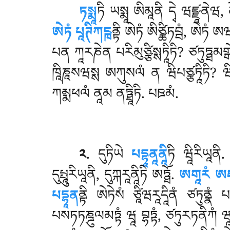
ཏསྨཱ
ཏི ཡསྨཱ ཨིམཱནི དྭེ ཝཛྫཱནེཝ,
ཨེཏཾ པཱཊིཀངྑ
ནྟི ཨེཏཾ ཨིཙྪིཏབྦཾ, ཨེཏཾ ཨཝ
པན ཀཱརཎེན པརིམུཙྩིསྶཏཱིཏི? ཙཏུཏྠ
ཁཱིཎཱསཝསྶ ཨཀུསལཾ ན ཝིཔཙྩཏཱིཏི? ཝི
ཀམྨཕལཾ ནཱམ ནཏྠཱིཏི. པཋམཾ.
༢
. དུཏིཡེ
པདྷཱནཱནཱི
ཏི ཝཱིརིཡཱན
དུཔྤཱུརིཡཱནི, དུཀྐརཱནཱིཏི ཨཏྠོ.
ཨགཱརཾ ཨ
པདྷཱན
ནྟི ཨེཏེསཾ ཙཱིཝརཱདཱིནཾ ཙཏུནྣ
པསཏཏཎྜུལམཏྟཾ ཝཱ བྷཏྟཾ, ཙཏུརཏནིཀཾ ཝཱ པཎ