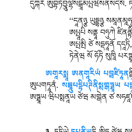
དུཀྐརཾ ཨུབྷཏོབྱཱུལ༹ྷསངྒཱམཔྤཝེསནསདིསཾ.
‘‘དཱནཉྩ ཡུདྡྷཉྩ སམཱནམཱཧུ
ཨཔྤཱཔི སནྟཱ བཧུཀེ ཛིནནྟ
ཨཔྤམྤི ཙེ སདྡཧཱནོ དདཱཏི,
ཏེནེཝ སོ ཧོཏི སུཁཱི པརཏྠ
ཨགཱརསྨཱ ཨནགཱརིཡཾ པབྦཛིཏཱན
ན
ཨུཔགཏཱནཾ.
སབྦཱུཔདྷིཔཊིནིསྶགྒཏྠཱཡ པ
ཨཏྠཱཡ ཝིཔསྶནཱཡ ཙེཝ མགྒེན ཙ སཧཛཱཏ