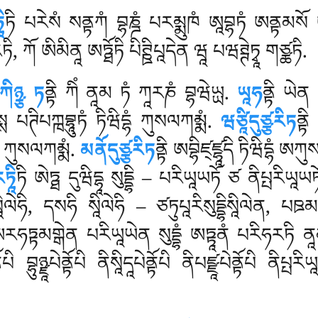
ི
ཏི པརེསཾ སནྟཀཾ བྷཎྜཾ པརམྨུཁཾ ཨཱབྷཏཾ ཨནྟམསོ ཨན
རཏི, ཀོ ཨིམིནཱ ཨཏྠོཏི པིཊྛིཔཱདེན ཝཱ པཝཊྚེཏྭཱ གཙྪཏི.
ཀིཉྩ ཏ
ནྟི ཀིཾ ནཱམ ཏཾ ཀཱརཎཾ བྷཝེཡྻ.
ཡཱཧ
ནྟི ཡེན
སྶ པཊིཔཀྑབྷཱུཏཾ ཏིཝིདྷཾ ཀུསལཀམྨཾ.
ཝཙཱིདུཙྩརིཏ
ནྟི
ིདྷཾ ཀུསལཀམྨཾ.
མནོདུཙྩརིཏ
ནྟི ཨབྷིཛ྄ཛྷཱདི ཏིཝིདྷཾ ཨཀ
ཏཱི
ཏི ཨེཏྠ དུཝིདྷཱ སུདྡྷི – པརིཡཱཡཏོ ཙ ནིཔྤརིཡ
ིལེཧི, དསཧི སཱིལེཧི – ཙཏུཔཱརིསུདྡྷིསཱིལེན, པ
ཨརཧཏྟམགྒེན པརིཡཱཡེན སུདྡྷཾ ཨཏྟཱནཾ པརིཧརཏི ན
ྟོཔི བྷུཉྫཱཔེནྟོཔི ནིསཱིདཱཔེནྟོཔི ནིཔཛྫཱཔེནྟོཔི ནི