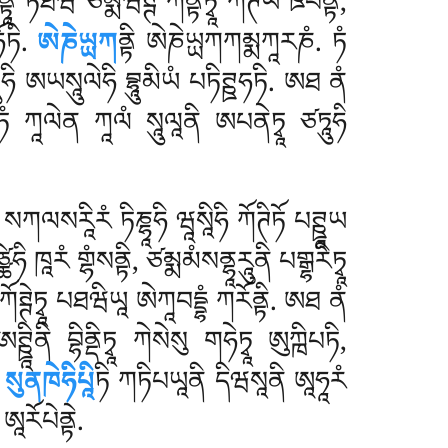
ྟཱ ཏཐེཝ ཙམྨཝཊྚེ ཀནྟིཏྭཱ ཀཊིཡཾ ཋཔེནྟི,
ོཏི.
ཨེཎེཡྻཀ
ནྟི ཨེཎེཡྻཀཀམྨཀཱརཎཾ. ཏཾ
ུཧི ཨཡསཱུལེཧི བྷཱུམིཡཾ པཏིཊྛཧཏི. ཨཐ ནཾ
ཏཾ ཀཱལེན ཀཱལཾ སཱུལཱནི ཨཔནེཏྭཱ ཙཏཱུཧི
ི སཀལསརཱིརཾ ཏིཎྷཱཧི ཝཱསཱིཧི ཀོཊིཏོ པཊྛཱཡ
ྪེཧི ཁཱརཾ གྷཾསནྟི, ཙམྨམཾསནྷཱརཱུནི པགྒྷརིཏྭཱ
 ཀོཊྚེཏྭཱ པཐཝིཡཱ ཨེཀཱབདྡྷཾ ཀརོནྟི. ཨཐ ནཾ
ྛཱིནི བྷིནྡིཏྭཱ ཀེསེསུ གཧེཏྭཱ ཨུཀྑིཔཏི,
.
སུནཁེཧིཔཱི
ཏི ཀཏིཔཡཱནི དིཝསཱནི ཨཱཧཱརཾ
 ཨཱརོཔེནྟེ.