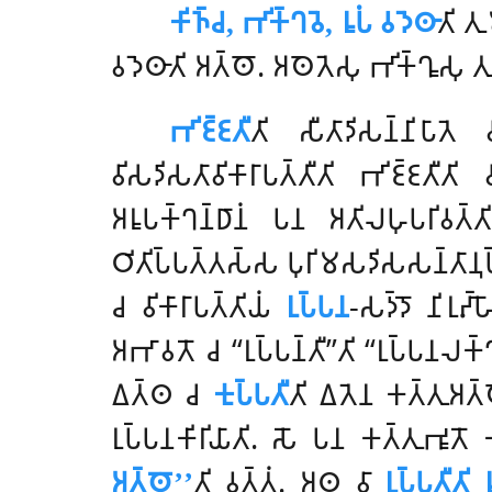
𑀓𑀺𑀜𑁆𑀘, 𑀪𑀺𑀓𑁆𑀔𑀯𑁂, 𑀭𑀽𑀧𑀁 𑀯𑀤𑁂𑀣𑀸
𑀢𑀺 𑀢𑀼
𑀯𑀤𑁂𑀣𑀸𑀢𑀺 𑀅𑀢𑁆𑀣𑁄. 𑀅𑀣𑁂𑀢𑁂𑀲𑀼 𑀪𑀺𑀓𑁆𑀔𑀽𑀲𑀼 
𑀪𑀺𑀚𑁆𑀚𑀢𑀻
𑀢𑀺 𑀲𑀻𑀢𑀸𑀤𑀺𑀲𑀦𑁆𑀦𑀺𑀧𑀸𑀢
𑀯𑀺𑀲𑀤𑀺𑀲𑀢𑀸𑀯𑀺𑀓𑀸𑀭𑀸𑀧𑀢𑁆𑀢𑀻𑀢𑀺 𑀪𑀺𑀚𑁆𑀚𑀢𑀻𑀢𑀺 
𑀅𑀭𑀽𑀧𑀓𑁆𑀔𑀦𑁆𑀥𑀸𑀦𑀁 𑀧𑀦 𑀅𑀢𑀺𑀮𑀳𑀼𑀧𑀭𑀺𑀯𑀢
𑀞𑀺𑀢𑀺𑀧𑁆𑀧𑀢𑁆𑀢𑀲𑁆𑀲 𑀧𑀼𑀭𑀺𑀫𑀲𑀤𑀺𑀲𑀲𑀦𑁆𑀢𑀸𑀦
𑀘 𑀯𑀺𑀓𑀸𑀭𑀸𑀧𑀢𑁆𑀢𑀺𑀬𑀁
𑀭𑀼𑀧𑁆𑀧𑀦
-𑀲𑀤𑁆𑀤𑁄 𑀦𑀺𑀭𑀼𑀴
𑀅𑀪𑀸𑀯𑀢𑁄 𑀘 ‘‘𑀭𑀼𑀧𑁆𑀧𑀦𑁆𑀢𑀻’’𑀢𑀺 ‘‘𑀭𑀼𑀧𑁆𑀧𑀦𑀮𑀓𑁆𑀔
𑀏𑀢𑁆𑀣 𑀘
𑀓𑀼𑀧𑁆𑀧𑀢𑀻
𑀢𑀺 𑀏𑀢𑁂𑀦 𑀓𑀢𑁆𑀢𑀼𑀅𑀢𑁆𑀣
𑀭𑀼𑀧𑁆𑀧𑀦𑀓𑀺𑀭𑀺𑀬𑀸𑀢𑀺. 𑀲𑁄 𑀧𑀦 𑀓𑀢𑁆𑀢𑀼𑀪𑀽
𑀅𑀢𑁆𑀣𑁄’’
𑀢𑀺 𑀯𑀼𑀢𑁆𑀢𑀁. 𑀅𑀣 𑀯𑀸
𑀭𑀼𑀧𑁆𑀧𑀢𑀻𑀢𑀺 