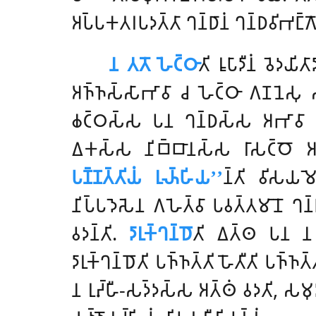
𑀅𑀧𑁆𑀧𑀓𑀢𑀭𑀧𑀤𑀢𑁆𑀢𑀸 𑀔𑀦𑁆𑀥𑀸𑀦𑀁 𑀔𑀦𑁆𑀥𑀯𑀺𑀪𑀗𑁆𑀕𑁄 
𑀦 𑀢𑀢𑁄 𑀳𑁂𑀝𑁆𑀞𑀸
𑀢𑀺 𑀭𑀽𑀧𑀸𑀤𑀻𑀦𑀁 𑀯𑁂𑀤𑀬
𑀅𑀜𑁆𑀜𑀲𑁆𑀲𑀸𑀪𑀸𑀯𑀸 𑀘 𑀳𑁂𑀝𑁆𑀞𑀸 𑀕𑀡𑀦𑁂𑀲𑀼 𑀲
𑀙𑀝𑁆𑀞𑀲𑁆𑀲 𑀧𑀦 𑀔𑀦𑁆𑀥𑀲𑁆𑀲 𑀅𑀪𑀸𑀯𑀸
𑀏𑀓𑀲𑁆𑀲 𑀦𑀺𑀩𑁆𑀩𑀸𑀦𑀲𑁆𑀲 𑀭𑀸𑀲𑀝𑁆𑀞𑁄 𑀅
𑀧𑀡𑁆𑀡𑀢𑁆𑀢𑀺𑀬𑀁 𑀭𑀼𑀴𑁆𑀳𑀺𑀬’’
𑀦𑁆𑀢𑀺 𑀯𑀺𑀲𑀬𑀫
𑀦𑀺𑀧𑁆𑀧𑀤𑁂𑀲𑁂𑀦 𑀕𑀳𑁂𑀢𑁆𑀯𑀸 𑀧𑀯𑀢𑁆𑀢𑀫𑀸𑀦𑁄 𑀔𑀦𑁆
𑀯𑀤𑀦𑁆𑀢𑀺.
𑀤𑀸𑀭𑀼𑀓𑁆𑀔𑀦𑁆𑀥𑁄
𑀢𑀺 𑀏𑀢𑁆𑀣 𑀧𑀦 
𑀤𑀸𑀭𑀼𑀓𑁆𑀔𑀦𑁆𑀥𑁄𑀢𑀺 𑀧𑀜𑁆𑀜𑀢𑁆𑀢𑀺 𑀳𑁄𑀢𑀻𑀢𑀺 𑀧𑀜𑁆𑀜
𑀦 𑀭𑀼𑀴𑁆𑀳𑀻-𑀲𑀤𑁆𑀤𑀲𑁆𑀲 𑀅𑀢𑁆𑀣𑀁 𑀯𑀤𑀢𑀺, 𑀲𑀫𑀼𑀤