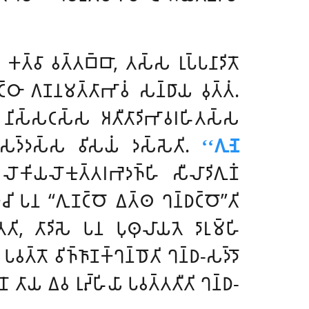
𑀻 𑀓𑀢𑁆𑀯𑀸 𑀯𑀢𑁆𑀢𑀩𑁆𑀩𑀸, 𑀢𑀲𑁆𑀲 𑀭𑀼𑀧𑁆𑀧𑀦𑀸𑀤𑀺𑀢𑁄
𑀞𑀸 𑀕𑀡𑀦𑀫𑀢𑁆𑀢𑀸𑀪𑀸𑀯𑀁 𑀲𑀦𑁆𑀥𑀸𑀬 𑀯𑀼𑀢𑁆𑀢𑀁.
𑀺𑀲𑁆𑀲𑀝𑀲𑁆𑀲 𑀅𑀢𑀻𑀢𑀸𑀤𑀺𑀪𑀸𑀯𑀭𑀳𑀺𑀢𑀲𑁆𑀲
-𑀲𑀤𑁆𑀤𑀲𑁆𑀲 𑀯𑀺𑀲𑀬𑀁 𑀤𑀲𑁆𑀲𑁂𑀢𑀺.
‘‘𑀕𑀼𑀡𑁂
𑀺𑀬𑀮𑁄𑀓𑀼𑀢𑁆𑀢𑀭𑀪𑁂𑀤𑀜𑁆𑀳𑀺 𑀲𑀻𑀮𑀸𑀤𑀺𑀕𑀼𑀡𑀁
 𑀓𑁂𑀘𑀺 𑀧𑀦 ‘‘𑀕𑀼𑀡𑀝𑁆𑀞𑁄 𑀏𑀢𑁆𑀣 𑀔𑀦𑁆𑀥𑀝𑁆𑀞𑁄’’𑀢𑀺
𑀺, 𑀢𑀸𑀤𑀺𑀲𑁂 𑀧𑀦 𑀧𑀼𑀣𑀼𑀮𑀸𑀬𑀢𑁂 𑀤𑀸𑀭𑀼𑀫𑁆𑀳𑀺
𑁂
𑀧𑀯𑀢𑁆𑀢𑁄 𑀯𑀺𑀜𑁆𑀜𑀸𑀡𑀓𑁆𑀔𑀦𑁆𑀥𑁄𑀢𑀺 𑀔𑀦𑁆𑀥-𑀲𑀤𑁆𑀤𑁄
𑀦𑁄 𑀢𑀸𑀬 𑀏𑀯 𑀭𑀼𑀴𑁆𑀳𑀺𑀬𑀸 𑀧𑀯𑀢𑁆𑀢𑀢𑀻𑀢𑀺 𑀔𑀦𑁆𑀥-