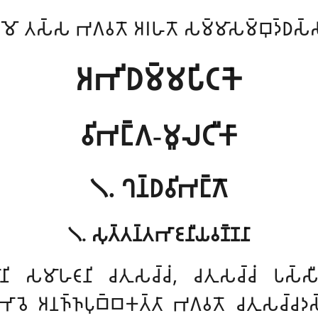
𑀫𑁄 𑀢𑀲𑁆𑀲 𑀪𑀕𑀯𑀢𑁄 𑀅𑀭𑀳𑀢𑁄 𑀲𑀫𑁆𑀫𑀸𑀲𑀫𑁆𑀩𑀼𑀤𑁆𑀥𑀲𑁆
𑀅𑀪𑀺𑀥𑀫𑁆𑀫𑀧𑀺𑀝𑀓𑁂
𑀯𑀺𑀪𑀗𑁆𑀕-𑀫𑀽𑀮𑀝𑀻𑀓𑀸
𑁧. 𑀔𑀦𑁆𑀥𑀯𑀺𑀪𑀗𑁆𑀕𑁄
𑁧. 𑀲𑀼𑀢𑁆𑀢𑀦𑁆𑀢𑀪𑀸𑀚𑀦𑀻𑀬𑀯𑀡𑁆𑀡𑀦𑀸
𑀘𑀸𑀦𑀺 𑀲𑀫𑀸𑀳𑀝𑀸𑀦𑀺 𑀘𑀢𑀼𑀲𑀘𑁆𑀘𑀁, 𑀘𑀢𑀼𑀲𑀘𑁆𑀘𑀁 𑀧𑀲𑁆𑀲
𑀲𑀦𑀪𑀸𑀯𑁂 𑀅𑀦𑀜𑁆𑀜𑀧𑀼𑀩𑁆𑀩𑀓𑀢𑁆𑀢𑀸 𑀪𑀕𑀯𑀢𑁄 𑀘𑀢𑀼𑀲𑀘𑁆