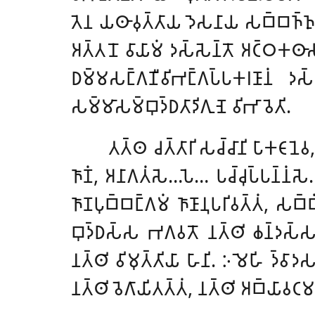
𑀢𑁂𑀦 𑀬𑀣𑀸𑀯𑀼𑀢𑁆𑀢𑀸𑀬 𑀤𑁂𑀲𑀦𑀸𑀬 𑀲𑀩𑁆𑀩𑀜𑁆𑀜𑀼𑀪
𑀅𑀢𑁆𑀢𑀦𑁄 𑀯𑀸𑀬𑀸𑀫𑀁 𑀤𑀲𑁆𑀲𑁂𑀦𑁆𑀢𑁄 𑀅𑀝𑁆𑀞𑀓𑀣𑀸
𑀥𑀫𑁆𑀫𑀲𑀗𑁆𑀕𑀡𑀻𑀯𑀺𑀪𑀗𑁆𑀕𑀧𑁆𑀧𑀓𑀭𑀡𑀸𑀦𑀁 𑀤
𑀲𑀫𑁆𑀫𑀸𑀲𑀫𑁆𑀩𑀼𑀤𑁆𑀥𑀢𑀸𑀤𑀺𑀕𑀼𑀡𑁂 𑀯𑀺𑀪𑀸𑀯𑁂𑀢𑀺.
𑀢𑀢𑁆𑀣 𑀘𑀢𑁆𑀢𑀸𑀭𑀺 𑀲𑀘𑁆𑀘𑀸𑀦𑀺 𑀧𑀸𑀓𑀝𑀸𑀦
𑀜𑀸𑀡𑀁, 𑀅𑀦𑀸𑀕𑀢𑀁𑀲𑁂…𑀧𑁂… 𑀧𑀘𑁆𑀘𑀼𑀧𑁆𑀧𑀦𑁆𑀦
𑀜𑀸𑀡𑀧𑀼𑀩𑁆𑀩𑀗𑁆𑀕𑀫𑀁 𑀜𑀸𑀡𑀸𑀦𑀼𑀧𑀭𑀺𑀯𑀢𑁆𑀢𑀁
𑀩𑀼𑀤𑁆𑀥𑀲𑁆𑀲 𑀪𑀕𑀯𑀢𑁄 𑀦𑀢𑁆𑀣𑀺 𑀙𑀦𑁆𑀤𑀲𑁆𑀲 
𑀦𑀢𑁆𑀣𑀺 𑀯𑀺𑀫𑀼𑀢𑁆𑀢𑀺𑀬𑀸 𑀳𑀸𑀦𑀺. 𑀇𑀫𑁂𑀳𑀺 𑀤𑁆𑀯
𑀦𑀢𑁆𑀣𑀺 𑀯𑁂𑀕𑀸𑀬𑀺𑀢𑀢𑁆𑀢𑀁, 𑀦𑀢𑁆𑀣𑀺 𑀅𑀩𑁆𑀬𑀸𑀯𑀝𑀫𑀦