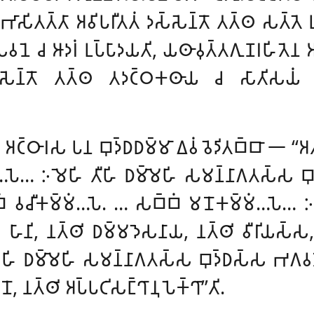
𑀲𑀺𑀢𑀢𑁆𑀢𑀸 𑀅𑀯𑀺𑀧𑀭𑀻𑀢𑀢𑀁 𑀤𑀲𑁆𑀲𑁂𑀦𑁆𑀢𑁄 𑀢𑀢𑁆𑀣 𑀲𑀢𑁆𑀢𑁂 𑀉𑀕
𑀯𑀦𑁂 𑀘 𑀆𑀤𑀭𑀁 𑀉𑀧𑁆𑀧𑀸𑀤𑀬𑀢𑀺, 𑀬𑀣𑀸𑀯𑀼𑀢𑁆𑀢𑀕𑀼𑀡𑀭𑀳𑀺𑀢𑁂𑀦 𑀅
𑀲𑁆𑀲𑁂𑀦𑁆𑀢𑁄 𑀢𑀢𑁆𑀣 𑀢𑀤𑀝𑁆𑀞𑀓𑀣𑀸𑀬 𑀘 𑀲𑀸𑀢𑀺𑀲𑀬𑀁 𑀕𑀸𑀭
𑁂𑀯, 𑀅𑀝𑁆𑀞𑀸𑀭𑀲 𑀧𑀦 𑀩𑀼𑀤𑁆𑀥𑀥𑀫𑁆𑀫𑀸 𑀏𑀯𑀁 𑀯𑁂𑀤𑀺𑀢𑀩𑁆𑀩𑀸 𑁋 ‘‘
𑀁𑀲𑁂…𑀧𑁂… 𑀇𑀫𑁂𑀳𑀺 𑀢𑀻𑀳𑀺 𑀥𑀫𑁆𑀫𑁂𑀳𑀺 𑀲𑀫𑀦𑁆𑀦𑀸𑀕𑀢𑀲𑁆𑀲
, 𑀲𑀩𑁆𑀩𑀁 𑀯𑀘𑀻𑀓𑀫𑁆𑀫𑀁…𑀧𑁂. … 𑀲𑀩𑁆𑀩𑀁 𑀫𑀦𑁄𑀓𑀫𑁆𑀫𑀁…𑀧𑁂…
𑀳𑀸𑀦𑀺, 𑀦𑀢𑁆𑀣𑀺 𑀥𑀫𑁆𑀫𑀤𑁂𑀲𑀦𑀸𑀬, 𑀦𑀢𑁆𑀣𑀺 𑀯𑀻𑀭𑀺𑀬𑀲𑁆𑀲
𑀸𑀤𑀲𑀳𑀺 𑀥𑀫𑁆𑀫𑁂𑀳𑀺 𑀲𑀫𑀦𑁆𑀦𑀸𑀕𑀢𑀲𑁆𑀲 𑀩𑀼𑀤𑁆𑀥𑀲𑁆𑀲 𑀪𑀕𑀯𑀢𑁄 
𑁄, 𑀦𑀢𑁆𑀣𑀺 𑀅𑀧𑁆𑀧𑀝𑀺𑀲𑀗𑁆𑀔𑀸𑀦𑀼𑀧𑁂𑀓𑁆𑀔𑀸’’𑀢𑀺.