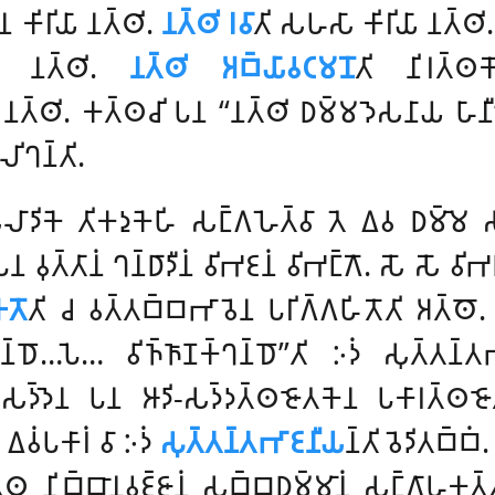
𑀬𑁂𑀦 𑀓𑀺𑀭𑀺𑀬𑀸 𑀦𑀢𑁆𑀣𑀺.
𑀦𑀢𑁆𑀣𑀺 𑀭𑀯𑀸
𑀢𑀺 𑀲𑀳𑀲𑀸 𑀓𑀺𑀭𑀺𑀬𑀸 𑀦𑀢𑁆𑀣
𑀺𑀬𑀸 𑀦𑀢𑁆𑀣𑀺.
𑀦𑀢𑁆𑀣𑀺 𑀅𑀩𑁆𑀬𑀸𑀯𑀝𑀫𑀦𑁄
𑀢𑀺 𑀦𑀺𑀭𑀢𑁆𑀣
𑀔𑀸 𑀦𑀢𑁆𑀣𑀺. 𑀓𑀢𑁆𑀣𑀘𑀺 𑀧𑀦 ‘‘𑀦𑀢𑁆𑀣𑀺 𑀥𑀫𑁆𑀫𑀤𑁂𑀲𑀦𑀸𑀬 𑀳𑀸𑀦𑀻’’
𑀺𑀔𑀦𑁆𑀢𑀺.
𑀓𑁂 𑀢𑀺𑀓𑀤𑀼𑀓𑁂𑀳𑀺 𑀲𑀗𑁆𑀕𑀳𑁂𑀢𑁆𑀯𑀸 𑀢𑁂 𑀏𑀯 𑀥𑀫𑁆𑀫𑁂 𑀲𑀼𑀢𑁆𑀢
𑁂𑀦 𑀯𑀼𑀢𑁆𑀢𑀸𑀦𑀁 𑀔𑀦𑁆𑀥𑀸𑀤𑀻𑀦𑀁 𑀯𑀺𑀪𑀚𑀦𑀁 𑀯𑀺𑀪𑀗𑁆𑀕𑁄. 𑀲𑁄 𑀲𑁄 𑀯
𑀢𑁄
𑀢𑀺 𑀘 𑀯𑀢𑁆𑀢𑀩𑁆𑀩𑀪𑀸𑀯𑁂𑀦 𑀧𑀭𑀺𑀕𑁆𑀕𑀳𑀺𑀢𑁄𑀢𑀺 𑀅𑀢𑁆𑀣𑁄
𑁆𑀔𑀦𑁆𑀥𑁄…𑀧𑁂… 𑀯𑀺𑀜𑁆𑀜𑀸𑀡𑀓𑁆𑀔𑀦𑁆𑀥𑁄’’𑀢𑀺 𑀇𑀤𑀁 𑀲𑀼𑀢𑁆
𑀲𑀤𑁆𑀤𑁂𑀦 𑀧𑀦 𑀆𑀤𑀺-𑀲𑀤𑁆𑀤𑀢𑁆𑀣𑀚𑁄𑀢𑀓𑁂𑀦 𑀧𑀓𑀸𑀭𑀢𑁆𑀣𑀚𑁄
𑀏𑀯𑀁𑀧𑀓𑀸𑀭𑀁 𑀯𑀸 𑀇𑀤𑀁
𑀲𑀼𑀢𑁆𑀢𑀦𑁆𑀢𑀪𑀸𑀚𑀦𑀻𑀬
𑀦𑁆𑀢𑀺 𑀯𑁂𑀤𑀺𑀢𑀩𑁆
𑁆𑀣 𑀦𑀺𑀩𑁆𑀩𑀸𑀦𑀯𑀚𑁆𑀚𑀸𑀦𑀁 𑀲𑀩𑁆𑀩𑀥𑀫𑁆𑀫𑀸𑀦𑀁 𑀲𑀗𑁆𑀕𑀸𑀳𑀓𑀢