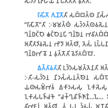
𑀲𑀤𑁆𑀤𑁄 𑀭𑀼𑀴𑁆𑀳𑀺𑀬𑀁 𑀦𑀺𑀧𑀢𑀢𑀻𑀢𑀺 𑀯𑀼𑀢𑁆𑀢𑀁.
𑀭𑀸𑀲𑀺𑀢𑁄 𑀕𑀼𑀡𑀢𑁄
𑀢𑀺 𑀲𑀩𑁆𑀩𑀢𑁆𑀣 𑀦𑀺𑀲𑁆𑀲
‘‘𑀭𑀸𑀲𑀺𑀢𑁄’’𑀢𑀺 𑀇𑀫𑀫𑀢𑁆𑀣𑀁 𑀲𑀤𑁆𑀤𑀢𑁆𑀣𑀯𑀲𑁂
𑀔𑀦𑁆𑀥𑀝𑁆𑀞𑁂 𑀙𑀝𑁆𑀞𑁂𑀦𑀧𑀺 𑀔𑀦𑁆𑀥𑁂𑀦 𑀪𑀯𑀺𑀢𑀩𑁆𑀩𑀁.
𑀅𑀢𑀻𑀢𑀸𑀤𑀺𑀯𑀲𑁂𑀦 𑀪𑁂𑀤𑁄 𑀅𑀢𑁆𑀣𑀺, 𑀢𑁂𑀲𑀁 𑀭𑀼𑀧𑁆
𑀔𑀦𑁆𑀥𑀪𑀸𑀯𑁄 𑀦 𑀯𑀼𑀢𑁆𑀢𑁄𑀢𑀺 𑀯𑁂𑀤𑀺𑀢𑀩𑁆𑀩𑁄.
𑀏𑀢𑁆𑀢𑀸𑀯𑀢𑀸
𑀢𑀺 𑀉𑀤𑁆𑀤𑁂𑀲𑀫𑀢𑁆𑀢𑁂𑀦𑀸𑀢𑀺 𑀅
𑀇𑀢𑀺-𑀲𑀤𑁆𑀤𑁂𑀦 𑀦𑀺𑀤𑀲𑁆𑀲𑀦𑀢𑁆𑀣𑁂𑀦 𑀲𑀩𑁆𑀩𑁄
𑀬𑀣𑀸𑀲𑀫𑁆𑀪𑀯𑀁 𑀏𑀓𑀸𑀤𑀲𑀲𑀼 𑀑𑀓𑀸𑀲𑁂𑀲𑀼 𑀬𑁄𑀚
𑀑𑀓𑀸𑀲𑀧𑀜𑁆𑀘𑀓𑁂 ‘‘𑀘𑀓𑁆𑀔𑀼𑀯𑀺𑀜𑁆𑀜𑀸𑀡𑀁…𑀧𑁂… 𑀫𑀦
𑀯𑀺𑀪𑀚𑀦𑀁 𑀅𑀢𑁆𑀣𑀺. 𑀢𑀁 𑀧𑀦 𑀤𑁆𑀯𑀬𑀁 𑀫𑀦𑁄𑀯𑀺