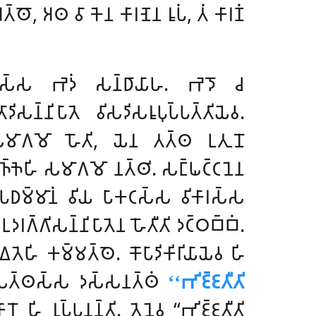
𑀅𑀢𑁆𑀣𑁄, 𑀅𑀣 𑀯𑀸 𑀓𑁂𑀦 𑀓𑀸𑀭𑀡𑁂𑀦 𑀭𑀽𑀧𑀁, 𑀢𑀁 𑀓𑀸𑀭𑀡𑀁
𑀦𑁆𑀢𑀸𑀦𑀲𑁆𑀲 𑀪𑁂𑀤𑀁 𑀲𑀦𑁆𑀥𑀸𑀬𑀸𑀳. 𑀪𑁂𑀤𑁄 𑀘
𑀺𑀲𑀦𑁆𑀦𑀺𑀧𑀸𑀢𑁂 𑀯𑀺𑀲𑀤𑀺𑀲𑀭𑀽𑀧𑀼𑀧𑁆𑀧𑀢𑁆𑀢𑀺𑀬𑁂𑀯.
𑀳𑀺 𑀲𑀫𑀸𑀕𑀫𑁄 𑀳𑁄𑀢𑀺, 𑀬𑁂𑀦 𑀢𑀢𑁆𑀣 𑀉𑀢𑀼𑀦𑁄
𑀜𑁆𑀜𑁂𑀳𑀺 𑀲𑀫𑀸𑀕𑀫𑁄 𑀦𑀢𑁆𑀣𑀺. 𑀲𑀗𑁆𑀖𑀝𑁆𑀝𑀦𑁂𑀦
 𑀭𑀽𑀧𑀥𑀫𑁆𑀫𑀸𑀦𑀁 𑀯𑀺𑀬 𑀧𑀸𑀓𑀝𑀲𑁆𑀲 𑀯𑀺𑀓𑀸𑀭𑀲𑁆𑀲
 𑀉𑀤𑀭𑀕𑁆𑀕𑀺𑀲𑀦𑁆𑀦𑀺𑀧𑀸𑀢𑁂𑀦 𑀳𑁄𑀢𑀻𑀢𑀺 𑀤𑀝𑁆𑀞𑀩𑁆𑀩𑀁.
𑀏𑀢𑁂𑀳𑀺 𑀓𑀫𑁆𑀫𑀢𑁆𑀣𑁂. 𑀓𑁄𑀧𑀸𑀤𑀺𑀓𑀺𑀭𑀺𑀬𑀸𑀬𑁂𑀯 𑀳𑀺
𑀲𑁆𑀲𑀢𑁆𑀣𑀲𑁆𑀲 𑀤𑀲𑁆𑀲𑀦𑀢𑁆𑀣𑀁
‘‘𑀪𑀺𑀚𑁆𑀚𑀢𑀻𑀢𑀺
𑀸𑀭𑁄 𑀳𑀺 𑀭𑀼𑀧𑁆𑀧𑀦𑀦𑁆𑀢𑀺. 𑀢𑁂𑀦𑁂𑀯 ‘‘𑀪𑀺𑀚𑁆𑀚𑀢𑀻𑀢𑀺