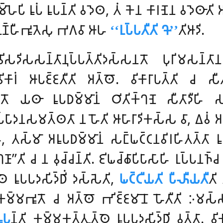
𑀫𑁆𑀳𑁂𑀧𑀺 𑀭𑀽𑀧𑀁 𑀭𑀽𑀧𑀦𑁆𑀢𑀺 𑀯𑀤𑁂𑀣, 𑀢𑀁 𑀓𑁂𑀦 𑀓𑀸𑀭𑀡𑁂𑀦 𑀯𑀤𑁂𑀣𑀸𑀢𑀺 
𑀢𑀼𑀡𑁆𑀳𑀻𑀪𑀽𑀢𑁂𑀲𑀼 𑀪𑀕𑀯𑀸 𑀆𑀳
‘‘𑀭𑀼𑀧𑁆𑀧𑀢𑀻𑀢𑀺 𑀔𑁄’’
𑀢𑀺𑀆𑀤𑀺.
 𑀯𑀺𑀲𑀤𑀺𑀲𑀲𑀦𑁆𑀢𑀸𑀦𑀼𑀧𑁆𑀧𑀢𑁆𑀢𑀺𑀤𑀲𑁆𑀲𑀦𑀢𑁄 𑀧𑀼𑀭𑀺𑀫𑀲
𑀯𑀺𑀓𑀸𑀭𑀁 𑀆𑀧𑀚𑁆𑀚𑀢𑀻𑀢𑀺 𑀅𑀢𑁆𑀣𑁄. 𑀯𑀺𑀓𑀸𑀭𑀸𑀧𑀢𑁆𑀢𑀺 𑀘 𑀲𑀻𑀢𑀸𑀤
𑁆𑀢𑀺𑀢𑁄 𑀬𑀣𑀸 𑀭𑀽𑀧𑀥𑀫𑁆𑀫𑀸𑀦𑀁 𑀞𑀺𑀢𑀺𑀓𑁆𑀔𑀡𑁂 𑀲𑀻𑀢𑀸𑀤
𑀧𑁆𑀧𑀸𑀤𑀦𑀲𑀫𑀢𑁆𑀣𑀢𑀸 𑀦 𑀳𑁄𑀢𑀺 𑀆𑀳𑀸𑀭𑀸𑀤𑀺𑀓𑀲𑁆𑀲 𑀯𑀸, 𑀏𑀯𑀁 
𑁆𑀳𑁄, 𑀢𑀲𑁆𑀫𑀸 𑀅𑀭𑀽𑀧𑀥𑀫𑁆𑀫𑀸𑀦𑀁 𑀲𑀗𑁆𑀖𑀝𑁆𑀝𑀦𑀯𑀺𑀭𑀳𑀺𑀢𑀢𑁆𑀢
𑀡𑀸’’𑀢𑀺 𑀘 𑀦 𑀯𑀼𑀘𑁆𑀘𑀦𑁆𑀢𑀺. 𑀚𑀺𑀖𑀘𑁆𑀙𑀸𑀧𑀺𑀧𑀸𑀲𑀸𑀳𑀺 𑀭𑀼𑀧𑁆𑀧𑀦𑀜𑁆𑀘
𑁂 𑀭𑀽𑀧𑀧𑀤𑀲𑀺𑀤𑁆𑀥𑀺𑀁 𑀤𑀲𑁆𑀲𑁂𑀢𑀺,
𑀖𑀝𑁆𑀝𑀻𑀬𑀢𑀺 𑀧𑀻𑀴𑀻𑀬𑀢𑀻
𑀢𑀺 
𑀢𑁄 𑀓𑀫𑁆𑀫𑀪𑀽𑀢𑁄 𑀘 𑀅𑀢𑁆𑀣𑁄 𑀪𑀺𑀚𑁆𑀚𑀫𑀸𑀦𑁄 𑀳𑁄𑀢𑀻𑀢𑀺 𑀇
𑀽𑀧
𑀦𑁆𑀢𑀺 𑀓𑀫𑁆𑀫𑀓𑀢𑁆𑀢𑀼𑀢𑁆𑀣𑁂 𑀭𑀽𑀧𑀧𑀤𑀲𑀺𑀤𑁆𑀥𑀺 𑀯𑀼𑀢𑁆𑀢𑀸. 𑀯𑀺𑀓