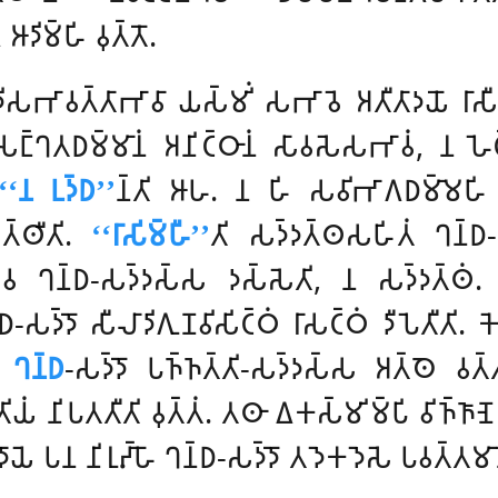
𑀤𑀺𑀫𑁆𑀳𑀺 𑀯𑀼𑀢𑁆𑀢𑁄.
𑀺𑀢𑀸𑀤𑀺𑀲𑀪𑀸𑀯𑀢𑁆𑀢𑀸𑀪𑀸𑀯𑀸 𑀬𑀲𑁆𑀫𑀺𑀁 𑀲𑀪𑀸𑀯𑁂 𑀅𑀢𑀻𑀢𑀸𑀤𑀬𑁄 𑀭𑀸
𑀗𑁆𑀔𑀢𑀥𑀫𑁆𑀫𑀸𑀦𑀁 𑀅𑀦𑀺𑀝𑁆𑀞𑀸𑀦𑀁 𑀲𑀸𑀯𑀲𑁂𑀲𑀪𑀸𑀯𑀁, 𑀦 𑀳𑁂𑀝
‘‘𑀦 𑀉𑀤𑁆𑀥’’
𑀦𑁆𑀢𑀺 𑀆𑀳. 𑀦 𑀳𑀺 𑀲𑀯𑀺𑀪𑀸𑀕𑀥𑀫𑁆𑀫𑁂𑀳𑀺 
𑁆𑀣𑀻𑀢𑀺.
‘‘𑀭𑀸𑀲𑀺𑀫𑁆𑀳𑀻’’
𑀢𑀺 𑀲𑀤𑁆𑀤𑀢𑁆𑀣𑀲𑀳𑀺𑀢𑀁 𑀔𑀦𑁆
𑀯 𑀔𑀦𑁆𑀥-𑀲𑀤𑁆𑀤𑀲𑁆𑀲 𑀤𑀲𑁆𑀲𑁂𑀢𑀺, 𑀦 𑀲𑀤𑁆𑀤𑀢𑁆𑀣𑀁. 𑀮𑁄𑀓
-𑀲𑀤𑁆𑀤𑁄 𑀲𑀻𑀮𑀸𑀤𑀺𑀕𑀼𑀡𑀯𑀺𑀲𑀺𑀝𑁆𑀞𑀁 𑀭𑀸𑀲𑀝𑁆𑀞𑀁 𑀤𑀻𑀧𑁂𑀢𑀻𑀢𑀺.
𑀦
𑀔𑀦𑁆𑀥
-𑀲𑀤𑁆𑀤𑁄 𑀧𑀜𑁆𑀜𑀢𑁆𑀢𑀺-𑀲𑀤𑁆𑀤𑀲𑁆𑀲 𑀅𑀢𑁆𑀣𑁂 𑀯𑀢𑁆𑀢
𑁆𑀢𑀺𑀬𑀁 𑀦𑀺𑀧𑀢𑀢𑀻𑀢𑀺 𑀯𑀼𑀢𑁆𑀢𑀁. 𑀢𑀣𑀸 𑀏𑀓𑀲𑁆𑀫𑀺𑀫𑁆𑀧𑀺 𑀯𑀺𑀜𑁆𑀜𑀸𑀡
𑀬𑁂 𑀧𑀦 𑀦𑀺𑀭𑀼𑀴𑁆𑀳𑁄 𑀔𑀦𑁆𑀥-𑀲𑀤𑁆𑀤𑁄 𑀢𑀤𑁂𑀓𑀤𑁂𑀲𑁂 𑀧𑀯𑀢𑁆𑀢𑀫𑀸