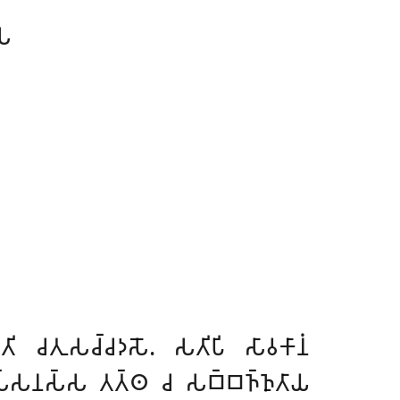
𑀲
𑀻𑀢𑀺 𑀘𑀢𑀼𑀲𑀘𑁆𑀘𑀤𑀲𑁄. 𑀲𑀢𑀺𑀧𑀺 𑀲𑀸𑀯𑀓𑀸𑀦𑀁
𑀘𑀤𑀲𑁆𑀲𑀦𑀲𑁆𑀲 𑀢𑀢𑁆𑀣 𑀘 𑀲𑀩𑁆𑀩𑀜𑁆𑀜𑀼𑀢𑀸𑀬