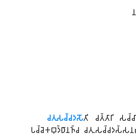

𑀘𑀢𑀼𑀲𑀘𑁆𑀘𑀤𑀲𑁄
𑀢𑀺
𑀘𑀢𑁆𑀢𑀸𑀭𑀺 𑀲𑀘
𑀧𑀘𑁆𑀘𑁂𑀓𑀩𑀼𑀤𑁆𑀥𑀸𑀦𑀜𑁆𑀘 𑀘𑀢𑀼𑀲𑀘𑁆𑀘𑀤𑀲