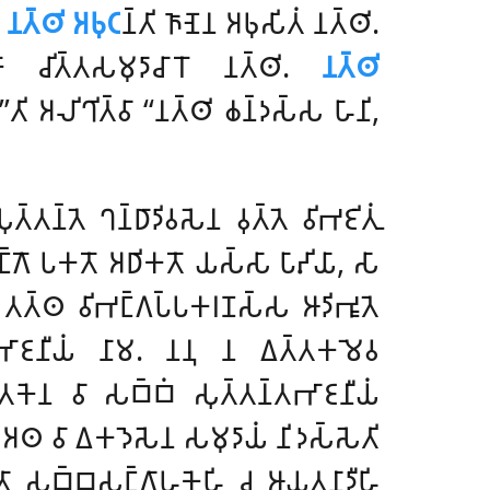
.
𑀦𑀢𑁆𑀣𑀺 𑀅𑀨𑀼𑀝
𑀦𑁆𑀢𑀺 𑀜𑀸𑀡𑁂𑀦 𑀅𑀨𑀼𑀲𑀺𑀢𑀁 𑀦𑀢𑁆𑀣𑀺.
𑁄 𑀘𑀺𑀢𑁆𑀢𑀲𑀫𑀼𑀤𑀸𑀘𑀸𑀭𑁄 𑀦𑀢𑁆𑀣𑀺.
𑀦𑀢𑁆𑀣𑀺
𑀢𑀺 𑀅𑀮𑀺𑀔𑀺𑀢𑁆𑀯𑀸 ‘‘𑀦𑀢𑁆𑀣𑀺 𑀙𑀦𑁆𑀤𑀲𑁆𑀲 𑀳𑀸𑀦𑀺,
𑀦𑁆𑀢𑁂 𑀔𑀦𑁆𑀥𑀸𑀤𑀺𑀯𑀲𑁂𑀦 𑀯𑀼𑀢𑁆𑀢𑁂 𑀯𑀺𑀪𑀚𑀺𑀢𑀼𑀁
𑀺𑀪𑀗𑁆𑀕𑁄 𑀧𑀓𑀢𑁄 𑀅𑀥𑀺𑀓𑀢𑁄 𑀬𑀲𑁆𑀲𑀸 𑀧𑀸𑀴𑀺𑀬𑀸, 𑀲𑀸
. 𑀢𑀢𑁆𑀣 𑀯𑀺𑀪𑀗𑁆𑀕𑀧𑁆𑀧𑀓𑀭𑀡𑀲𑁆𑀲 𑀆𑀤𑀺𑀪𑀽𑀢𑁂
𑀦𑁆𑀢𑀪𑀸𑀚𑀦𑀻𑀬𑀁 𑀦𑀸𑀫. 𑀦𑀦𑀼 𑀦 𑀏𑀢𑁆𑀢𑀓𑀫𑁂𑀯
𑀢𑀓𑁂𑀦 𑀯𑀸 𑀲𑀩𑁆𑀩𑀁 𑀲𑀼𑀢𑁆𑀢𑀦𑁆𑀢𑀪𑀸𑀚𑀦𑀻𑀬𑀁
𑀁. 𑀅𑀣 𑀯𑀸 𑀏𑀓𑀤𑁂𑀲𑁂𑀦 𑀲𑀫𑀼𑀤𑀸𑀬𑀁 𑀦𑀺𑀤𑀲𑁆𑀲𑁂𑀢𑀺
𑁆𑀢𑀸 𑀲𑀩𑁆𑀩𑀲𑀗𑁆𑀕𑀸𑀳𑀓𑁂𑀳𑀺 𑀘 𑀆𑀬𑀢𑀦𑀸𑀤𑀻𑀳𑀺