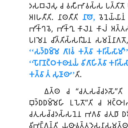
𑀤𑀲𑀩𑀮𑁂𑀲𑀼 𑀘 𑀯𑀲𑀻𑀪𑀸𑀯𑀲𑁆𑀲 𑀧𑀢𑁆𑀢𑀺𑀢𑁄 𑀧𑀭
𑀅𑀭𑀳𑀢𑀻𑀢𑀺
. 𑀦𑀸𑀣𑀢𑀻𑀢𑀺
𑀦𑀸𑀣𑁄,
𑀯𑁂𑀦𑁂𑀬𑁆𑀬𑀸𑀦
𑀪𑀺𑀓𑁆𑀔𑀯𑁂, 𑀪𑀺𑀓𑁆𑀔𑀼 𑀓𑀸𑀮𑁂𑀦 𑀓𑀸𑀮𑀁 𑀅𑀢𑁆𑀢𑀲𑀫
𑀧𑀭𑀫𑁂𑀦 𑀘𑀺𑀢𑁆𑀢𑀺𑀲𑁆𑀲𑀭𑀺𑀬𑁂𑀦 𑀲𑀫𑀦𑁆𑀦𑀸𑀕𑀢
‘‘𑀲𑀤𑁆𑀥𑀫𑁆𑀫𑁂 𑀕𑀸𑀭𑀯𑀁 𑀓𑀢𑁆𑀯𑀸 𑀓𑀭𑀺𑀲𑁆𑀲𑀸𑀫𑀻’
‘‘𑀧𑁄𑀭𑀸𑀡𑀝𑁆𑀞𑀓𑀣𑀸𑀦𑀬𑀁 𑀯𑀺𑀕𑀸𑀳𑀺𑀢𑁆𑀯𑀸 𑀓𑀭𑀺𑀲𑁆
𑀓𑀢𑁆𑀯𑀸 𑀢𑀁 𑀲𑀼𑀡𑀸𑀣𑀸’’
𑀢𑀺.
𑀏𑀢𑁆𑀣
𑀘 ‘‘𑀘𑀢𑀼𑀲𑀘𑁆𑀘𑀤𑀲𑁄’’𑀢𑀺
𑀩𑀼𑀤𑁆𑀥𑀥𑀫𑁆𑀫𑁂𑀳𑀺 𑀉𑀧𑁂𑀢𑁄’’𑀢𑀺 𑀘 𑀅𑀝𑁆𑀞𑀸
𑀘𑀢𑀼𑀲𑀘𑁆𑀘𑀤𑀲𑁆𑀲𑀦𑁂𑀦 𑀪𑀕𑀯𑀸 𑀘𑀢𑀼𑀥𑀸 𑀥𑀫𑁆
𑀯𑀺𑀪𑀗𑁆𑀕𑀦𑁆𑀢𑀺 𑀬𑀣𑀸𑀯𑀼𑀢𑁆𑀢𑀤𑁂𑀲𑀦𑀸𑀲𑀫𑀢𑁆𑀣