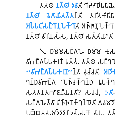
𑀢𑀢𑁆𑀣
𑀦𑀢𑁆𑀣𑀺 𑀤𑀯𑀸
𑀢𑀺 𑀔𑀺𑀟𑁆𑀟𑀸𑀥𑀺𑀧𑁆𑀧𑀸
𑀦𑀢𑁆𑀣𑀺 𑀯𑁂𑀕𑀸𑀬𑀺𑀢𑀢𑁆𑀢
𑀦𑁆𑀢𑀺 𑀢𑀼𑀭𑀺𑀢𑀓𑀺
𑀅𑀧𑁆𑀧𑀝𑀺𑀲𑀗𑁆𑀔𑀸𑀦𑀼𑀧𑁂𑀓𑁆𑀔𑀸
𑀢𑀺 𑀅𑀜𑁆𑀜𑀸𑀡𑀼𑀧𑁂𑀓𑁆
𑀦𑀢𑁆𑀣𑀺 𑀯𑀻𑀭𑀺𑀬𑀲𑁆𑀲, 𑀦𑀢𑁆𑀣𑀺 𑀲𑀢𑁆𑀢𑀺𑀬𑀸’’𑀢𑀺 
𑁧
. 𑀥𑀫𑁆𑀫𑀲𑀗𑁆𑀕𑀳𑁂 𑀥𑀫𑁆𑀫𑁂 𑀓𑀼𑀲𑀮𑀸𑀤
𑀯𑀺𑀪𑀗𑁆𑀕𑀧𑁆𑀧𑀓𑀭𑀡𑀁 𑀯𑀼𑀢𑁆𑀢𑀁. 𑀢𑀢𑁆𑀣
𑀲𑀗𑁆𑀔𑁂𑀧
‘‘𑀯𑀺𑀪𑀗𑁆𑀕𑀧𑁆𑀧𑀓𑀭𑀡’’
𑀦𑁆𑀢𑀺 𑀯𑀼𑀘𑁆𑀘𑀢𑀺.
𑀅𑀥𑀺
𑀔𑀦𑁆𑀥𑀯𑀺𑀪𑀗𑁆𑀕𑁂 ‘‘𑀧𑀜𑁆𑀘𑀓𑁆𑀔𑀦𑁆𑀥𑀸 𑀭𑀽𑀧
𑀲𑀼𑀢𑁆𑀢𑀦𑁆𑀢𑀪𑀸𑀚𑀦𑀻𑀬𑀦𑁆𑀢𑀺? 𑀲𑀘𑁆𑀘𑀁,
𑀇𑀢𑀺
-
𑀲𑀗𑁆𑀕𑀳𑁂𑀢𑁆𑀯𑀸 𑀯𑀺𑀜𑁆𑀜𑀸𑀡𑀓𑁆𑀔𑀦𑁆𑀥𑁄𑀢𑀺 𑀏𑀯𑀫𑀸𑀤𑀺 
𑀧𑀩𑁆𑀩𑀢𑀲𑀫𑀼𑀤𑁆𑀤𑀸𑀤𑀺𑀦𑀺𑀤𑀲𑁆𑀲𑀓𑁄 𑀯𑀺𑀬. 𑀢