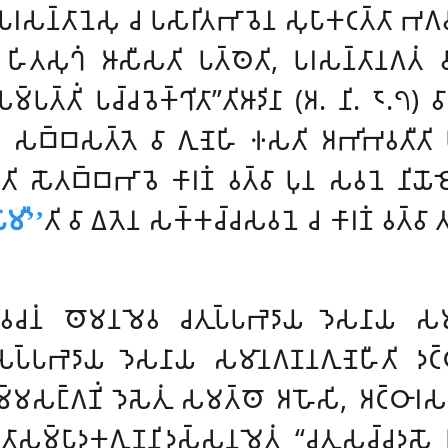
𑀲𑀦𑁆𑀢𑀸𑀦𑁂𑀲𑀼 𑀘 𑀧𑀲𑀸𑀭𑀺𑀢𑀪𑀸𑀯𑁂𑀦 𑀲𑀼𑀧𑀸𑀓𑀝𑀢𑁆𑀢𑀸 𑀪𑀕𑀯𑀸
𑀁 𑀳𑀺𑀢𑀲𑀼𑀔𑀁 𑀆𑀲𑀻𑀲𑀢𑀺 𑀧𑀢𑁆𑀣𑁂𑀢𑀺, 𑀧𑀭𑀲𑀦𑁆𑀢𑀸𑀦𑀕𑀢𑀁 
𑁆𑀧𑀢𑁆𑀢𑀺𑀁 𑀧𑀘𑁆𑀘𑀯𑁂𑀓𑁆𑀔𑀺𑀢𑀸’’𑀢𑀺𑀆𑀤𑀺𑀦𑀸 (𑀅. 𑀦𑀺. 𑁮.𑁭) 𑀯𑀸
𑁄, 𑀲𑀩𑁆𑀩𑀲𑀢𑁆𑀢𑁂 𑀯𑀸 𑀕𑀼𑀡𑁂𑀳𑀺 𑀈𑀲𑀢𑀺 𑀅𑀪𑀺𑀪𑀯𑀢𑀻𑀢𑀺 𑀧
’
𑀢𑀺 𑀲𑁄𑀢𑀩𑁆𑀩𑀪𑀸𑀯𑁂 𑀓𑀸𑀭𑀡𑀁 𑀯𑀢𑁆𑀯𑀸 𑀧𑀼𑀦 𑀲𑀯𑀦𑁂 𑀦𑀺𑀬𑁄
𑀸𑀫𑀻’’
𑀢𑀺 𑀯𑀸 𑀏𑀢𑁂𑀦 𑀲𑀓𑁆𑀓𑀘𑁆𑀘𑀲𑀯𑀦𑁂 𑀘 𑀓𑀸𑀭𑀡𑀁 𑀯𑀢𑁆𑀯𑀸 
 𑀯𑀘𑀦𑀁 𑀣𑁄𑀫𑀦𑀫𑁂𑀯 𑀘𑀢𑀼𑀧𑁆𑀧𑀪𑁂𑀤𑀸𑀬 𑀤𑁂𑀲𑀦𑀸𑀬 𑀲𑀫
𑀭𑀲𑀧𑁆𑀧𑀪𑁂𑀤𑀸𑀬 𑀤𑁂𑀲𑀦𑀸𑀬 𑀲𑀫𑀸𑀦𑀕𑀡𑀦𑀕𑀼𑀡𑁂𑀳𑀻𑀢𑀺 𑀤𑀝𑁆
𑀫𑀲𑀗𑁆𑀕𑀡𑀺𑀁 𑀤𑁂𑀲𑁂𑀢𑀼𑀁 𑀲𑀫𑀢𑁆𑀣𑁄 𑀅𑀳𑁄𑀲𑀺, 𑀅𑀝𑁆𑀞𑀸𑀭𑀲
𑀢𑀸𑀲𑀫𑁆𑀧𑀸𑀤𑀓𑀕𑀼𑀡𑀦𑀺𑀤𑀲𑁆𑀲𑀦𑀫𑁂𑀢𑀁 ‘‘𑀘𑀢𑀼𑀲𑀘𑁆𑀘𑀤𑀲𑁄 𑀉