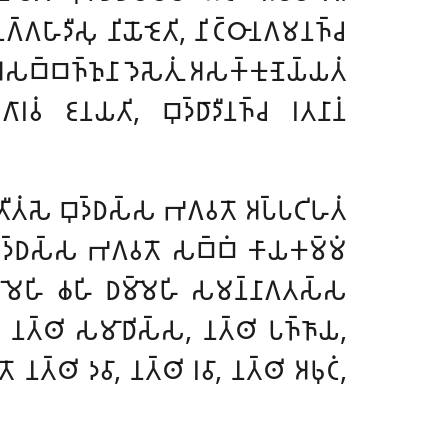
𑁆𑀕𑀳𑀸𑀤𑀻𑀲𑀼 𑀦𑀺𑀬𑁄𑀚𑁂𑀢𑀺, 𑀦𑀺𑀝𑁆𑀞𑀸𑀦𑀕𑀫𑀦𑀜𑁆𑀘
𑀩𑁆𑀩𑀜𑁆𑀜𑀼𑀦𑀸 𑀤𑁂𑀲𑁂𑀢𑀼𑀁 𑀅𑀲𑀓𑁆𑀓𑀼𑀡𑁂𑀬𑁆𑀬𑀢𑀁
𑀯𑀁 𑀚𑀦𑀬𑀢𑀺, 𑀩𑀼𑀤𑁆𑀥𑀸𑀤𑀻𑀦𑀜𑁆𑀘 𑀭𑀢𑀦𑀸𑀦𑀁
𑀅𑀢𑀻𑀢𑀁𑀲𑁂 𑀩𑀼𑀤𑁆𑀥𑀲𑁆𑀲 𑀪𑀕𑀯𑀢𑁄 𑀅𑀧𑁆𑀧𑀝𑀺𑀳𑀢𑀁
 𑀩𑀼𑀤𑁆𑀥𑀲𑁆𑀲 𑀪𑀕𑀯𑀢𑁄 𑀲𑀩𑁆𑀩𑀁 𑀓𑀸𑀬𑀓𑀫𑁆𑀫𑀁
 𑀇𑀫𑁂𑀳𑀺 𑀙𑀳𑀺 𑀥𑀫𑁆𑀫𑁂𑀳𑀺 𑀲𑀫𑀦𑁆𑀦𑀸𑀕𑀢𑀲𑁆𑀲
, 𑀦𑀢𑁆𑀣𑀺 𑀲𑀫𑀸𑀥𑀺𑀲𑁆𑀲, 𑀦𑀢𑁆𑀣𑀺 𑀧𑀜𑁆𑀜𑀸𑀬,
𑀦𑀢𑁆𑀣𑀺 𑀤𑀯𑀸, 𑀦𑀢𑁆𑀣𑀺 𑀭𑀯𑀸, 𑀦𑀢𑁆𑀣𑀺 𑀅𑀨𑀼𑀝𑀁,