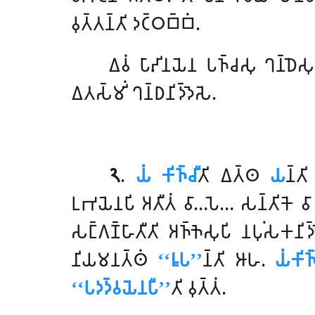
𑀯𑀼𑀢𑁆𑀢𑀦𑁆𑀢𑀺 𑀤𑀝𑁆𑀞𑀩𑁆𑀩𑀁.
𑀏𑀯𑀁 𑀧𑀸𑀴𑀺𑀦𑀬𑁂𑀦 𑀧𑀜𑁆𑀘𑀲𑀼 𑀔𑀦𑁆𑀥𑁂𑀲𑀼 
𑀏𑀢𑀲𑁆𑀫𑀺𑀁 𑀔𑀦𑁆𑀥𑀦𑀺𑀤𑁆𑀤𑁂𑀲𑁂.
𑁨
.
𑀬𑀁 𑀓𑀺𑀜𑁆𑀘𑀻
𑀢𑀺 𑀏𑀢𑁆𑀣
𑀬
𑀦𑁆𑀢
𑀉𑀪𑀬𑁂𑀦𑀧𑀺 𑀅𑀢𑀻𑀢𑀁 𑀯𑀸…𑀧𑁂… 𑀲𑀦𑁆𑀢𑀺𑀓𑁂 𑀯𑀸 𑀅𑀧𑁆
𑀲𑀗𑁆𑀕𑀡𑁆𑀳𑀸𑀢𑀻𑀢𑀺 𑀅𑀜𑁆𑀜𑁂𑀲𑀼𑀧𑀺
𑀦𑀧𑀼𑀁𑀲𑀓𑀦𑀺𑀤
𑀦𑀺𑀬𑀫𑀦𑀢𑁆𑀣𑀁
‘‘𑀭𑀽𑀧’’
𑀦𑁆𑀢𑀺 𑀆𑀳.
𑀬𑀁𑀓𑀺𑀜𑁆
‘‘𑀧𑀤𑀤𑁆𑀯𑀬𑁂𑀦𑀧𑀻’’
𑀢𑀺 𑀯𑀼𑀢𑁆𑀢𑀁.