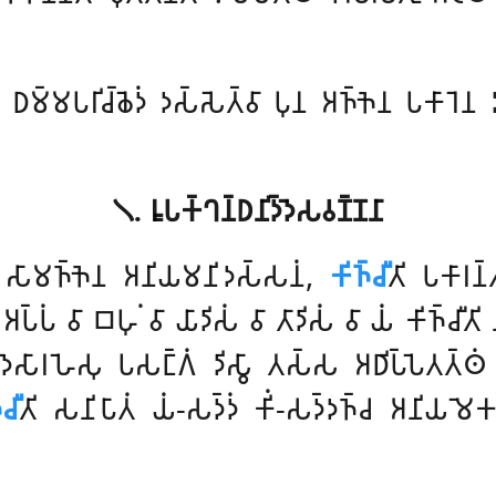
𑀥𑀫𑁆𑀫𑀧𑀭𑀺𑀘𑁆𑀙𑁂𑀤𑀁 𑀤𑀲𑁆𑀲𑁂𑀢𑁆𑀯𑀸 𑀧𑀼𑀦 𑀅𑀜𑁆𑀜𑁂𑀦 𑀧𑀓𑀸𑀭𑁂𑀦 
𑁧. 𑀭𑀽𑀧𑀓𑁆𑀔𑀦𑁆𑀥𑀦𑀺𑀤𑁆𑀤𑁂𑀲𑀯𑀡𑁆𑀡𑀦𑀸
𑀺 𑀲𑀸𑀫𑀜𑁆𑀜𑁂𑀦 𑀅𑀦𑀺𑀬𑀫𑀦𑀺𑀤𑀲𑁆𑀲𑀦𑀁,
𑀓𑀺𑀜𑁆𑀘𑀻
𑀢𑀺 𑀧𑀓𑀸𑀭𑀦
𑀁 𑀯𑀸 𑀩𑀳𑀼𑀁 𑀯𑀸 𑀬𑀸𑀤𑀺𑀲𑀁 𑀯𑀸 𑀢𑀸𑀤𑀺𑀲𑀁 𑀯𑀸 𑀬𑀁 𑀓𑀺𑀜𑁆𑀘𑀻𑀢𑀺 
𑁆𑀤𑁂𑀲𑀸𑀭𑀳𑁂𑀲𑀼 𑀧𑀲𑀗𑁆𑀕𑀁 𑀤𑀺𑀲𑁆𑀯𑀸 𑀢𑀲𑁆𑀲 𑀅𑀥𑀺𑀧𑁆𑀧𑁂𑀢𑀢𑁆
𑀘𑀻
𑀢𑀺 𑀲𑀦𑀺𑀧𑀸𑀢𑀁 𑀬𑀁-𑀲𑀤𑁆𑀤𑀁 𑀓𑀺𑀁-𑀲𑀤𑁆𑀤𑀜𑁆𑀘 𑀅𑀦𑀺𑀬𑀫𑁂