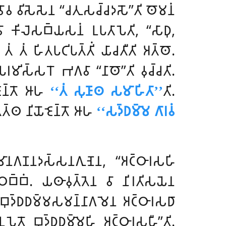
𑀯 𑀯𑀺𑀲𑁂𑀲𑁂𑀦 ‘‘𑀘𑀢𑀼𑀲𑀘𑁆𑀘𑀤𑀲𑁄’’𑀢𑀺 𑀣𑁄𑀫𑀦𑀁
𑀸 𑀓𑀺𑀮𑁂𑀲𑀩𑁆𑀬𑀲𑀦𑀁 𑀉𑀧𑀢𑀸𑀧𑁂𑀢𑀺, ‘‘𑀲𑀸𑀥𑀼,
 𑀢𑀁 𑀢𑀁 𑀳𑀺𑀢𑀧𑀝𑀺𑀧𑀢𑁆𑀢𑀺𑀁 𑀬𑀸𑀘𑀢𑀻𑀢𑀺 𑀅𑀢𑁆𑀣𑁄.
𑀫𑀺𑀲𑁆𑀲𑀭𑁄 𑀪𑀕𑀯𑀸 ‘‘𑀦𑀸𑀣𑁄’’𑀢𑀺 𑀯𑀼𑀘𑁆𑀘𑀢𑀺.
𑀚𑁂𑀦𑁆𑀢𑁄 𑀆𑀳
‘‘𑀢𑀁 𑀲𑀼𑀡𑀸𑀣 𑀲𑀫𑀸𑀳𑀺𑀢𑀸’’
𑀢𑀺.
𑀢𑁆𑀣 𑀦𑀺𑀬𑁄𑀚𑁂𑀦𑁆𑀢𑁄 𑀆𑀳
‘‘𑀲𑀤𑁆𑀥𑀫𑁆𑀫𑁂 𑀕𑀸𑀭𑀯𑀁
𑀦𑀕𑀡𑀦𑀤𑀲𑁆𑀲𑀦𑀕𑀼𑀡𑁂𑀦, ‘‘𑀅𑀝𑁆𑀞𑀸𑀭𑀲𑀳𑀺
𑀞𑀩𑁆𑀩𑀁. 𑀬𑀣𑀸𑀯𑀼𑀢𑁆𑀢𑁂𑀦 𑀯𑀸 𑀦𑀺𑀭𑀢𑀺𑀲𑀬𑁂𑀦
𑀼𑀤𑁆𑀥𑀥𑀫𑁆𑀫𑀲𑀫𑀦𑁆𑀦𑀸𑀕𑀫𑁂𑀦 𑀅𑀝𑁆𑀞𑀸𑀭𑀲𑀥𑀸
𑁂𑀢𑁄 𑀩𑀼𑀤𑁆𑀥𑀥𑀫𑁆𑀫𑁂𑀳𑀺 𑀅𑀝𑁆𑀞𑀸𑀭𑀲𑀳𑀻’’𑀢𑀺.