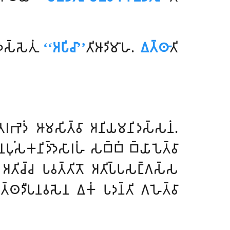
𑀲𑁆𑀲𑁂𑀢𑀼𑀁
‘‘𑀅𑀧𑀺𑀘𑀸’’
𑀢𑀺𑀆𑀤𑀺𑀫𑀸𑀳.
𑀏𑀢𑁆𑀣𑀸
𑀢𑀺
𑀢𑀭𑀪𑁂𑀤𑀁 𑀆𑀫𑀲𑀺𑀢𑁆𑀯𑀸 𑀅𑀦𑀺𑀬𑀫𑀦𑀺𑀤𑀲𑁆𑀲𑀦𑀁.
𑀧𑀼𑀁𑀲𑀓𑀦𑀺𑀤𑁆𑀤𑁂𑀲𑀸𑀭𑀳𑀁 𑀲𑀩𑁆𑀩𑀁 𑀩𑁆𑀬𑀸𑀧𑁂𑀢𑁆𑀯𑀸
𑀁 𑀅𑀢𑀺𑀘𑁆𑀘 𑀧𑀯𑀢𑁆𑀢𑀺𑀢𑁄 𑀅𑀢𑀺𑀧𑁆𑀧𑀲𑀗𑁆𑀕𑀲𑁆𑀲
𑀢𑁆𑀣𑀤𑀻𑀧𑀦𑀯𑀲𑁂𑀦 𑀏𑀓𑀁 𑀧𑀤𑀦𑁆𑀢𑀺 𑀕𑀳𑁂𑀢𑁆𑀯𑀸