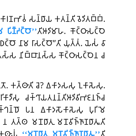
𑀭𑀡𑀪𑀸𑀯𑀁 𑀲𑀦𑁆𑀥𑀸𑀬 𑀓𑀢𑀦𑁆𑀢𑀺 𑀯𑁂𑀤𑀺𑀢𑀩𑁆𑀩𑀁.
 𑀧𑀺𑀡𑁆𑀟𑀝𑁆𑀞𑁄’’
𑀢𑀺𑀆𑀤𑀺𑀫𑀸𑀳. 𑀓𑁄𑀝𑁆𑀞𑀸𑀲𑀝𑁆𑀞𑁂
𑀝𑁆𑀞𑁄 𑀦𑀸𑀫 𑀭𑀸𑀲𑀝𑁆𑀞𑁄’’𑀢𑀺 𑀬𑀼𑀢𑁆𑀢𑀁. 𑀬𑁂𑀲𑀁 𑀯𑀸
𑀭𑀳𑀺𑀢𑀲𑁆𑀲 𑀦𑀺𑀩𑁆𑀩𑀸𑀦𑀲𑁆𑀲 𑀓𑁄𑀝𑁆𑀞𑀸𑀲𑀝𑁆𑀞𑁂𑀦 𑀘
𑀢𑁆𑀢𑁄. 𑀓𑀢𑁆𑀣𑀸𑀢𑀺 𑀘𑁂? 𑀏𑀓𑀸𑀤𑀲𑀲𑀼 𑀑𑀓𑀸𑀲𑁂𑀲𑀼.
𑀤𑀻𑀲𑀼 𑀘𑀓𑁆𑀔𑀸𑀬𑀢𑀦𑀦𑁆𑀢𑀺𑀆𑀤𑀺𑀯𑀺𑀪𑀚𑀦𑀜𑁆𑀘
𑀓𑁆𑀔𑀦𑁆𑀥𑁄 𑀧𑀦 𑀏𑀓𑀸𑀤𑀲𑁄𑀓𑀸𑀲𑁂𑀲𑀼 𑀧𑀼𑀭𑀺𑀫𑁂
, 𑀦 𑀢𑀢𑁆𑀣 𑀫𑀦𑁄𑀥𑀸𑀢𑀼 𑀫𑀦𑁄𑀯𑀺𑀜𑁆𑀜𑀸𑀡𑀥𑀸𑀢𑀽𑀢𑀺
𑀞𑀓𑀣𑀸𑀬𑀁
‘‘𑀫𑀦𑁄𑀥𑀸𑀢𑀼 𑀫𑀦𑁄𑀯𑀺𑀜𑁆𑀜𑀸𑀡𑀥𑀸𑀢𑀽’’
𑀢𑀺