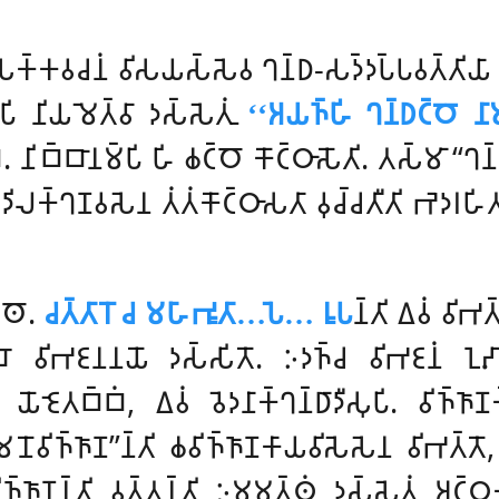
𑁆𑀓𑀯𑀘𑀦𑀁 𑀯𑀺𑀲𑀬𑀲𑁆𑀲𑁂𑀯 𑀔𑀦𑁆𑀥-𑀲𑀤𑁆𑀤𑀧𑁆𑀧𑀯𑀢𑁆𑀢𑀺𑀬𑀸 𑀓
𑀧𑀺
𑀦𑀺𑀬𑀫𑁂𑀢𑁆𑀯𑀸 𑀤𑀲𑁆𑀲𑁂𑀢𑀼𑀁
‘‘𑀅𑀬𑀜𑁆𑀳𑀺 𑀔𑀦𑁆𑀥𑀝𑁆𑀞𑁄 𑀦𑀸𑀫
 𑀦𑀺𑀩𑁆𑀩𑀸𑀦𑀫𑁆𑀧𑀺 𑀳𑀺 𑀙𑀝𑁆𑀞𑁄 𑀓𑁄𑀝𑁆𑀞𑀸𑀲𑁄𑀢𑀺. 𑀢𑀲𑁆𑀫𑀸 ‘‘𑀔𑀦𑁆
𑀦𑀸𑀤𑀺𑀮𑀓𑁆𑀔𑀡𑀯𑀲𑁂𑀦 𑀢𑀁𑀢𑀁𑀓𑁄𑀝𑁆𑀞𑀸𑀲𑀢𑀸 𑀯𑀼𑀘𑁆𑀘𑀢𑀻𑀢𑀺 𑀪𑁂𑀤
𑁆𑀣𑁄.
𑀘𑀢𑁆𑀢𑀸𑀭𑁄 𑀘 𑀫𑀳𑀸𑀪𑀽𑀢𑀸…𑀧𑁂… 𑀭𑀽𑀧
𑀦𑁆𑀢𑀺 𑀏𑀯𑀁 𑀯𑀺𑀪
 𑀯𑀺𑀪𑀚𑀦𑀦𑀬𑁄 𑀤𑀲𑁆𑀲𑀺𑀢𑁄. 𑀇𑀤𑀜𑁆𑀘 𑀯𑀺𑀪𑀚𑀦𑀁 𑀑𑀴𑀸𑀭𑀺𑀓
𑀢𑀩𑁆𑀩𑀁, 𑀏𑀯𑀁 𑀯𑁂𑀤𑀦𑀸𑀓𑁆𑀔𑀦𑁆𑀥𑀸𑀤𑀻𑀲𑀼𑀧𑀺. 𑀯𑀺𑀜𑁆𑀜𑀸𑀡
𑁄𑀯𑀺𑀜𑁆𑀜𑀸𑀡’’𑀦𑁆𑀢𑀺 𑀙𑀯𑀺𑀜𑁆𑀜𑀸𑀡𑀓𑀸𑀬𑀯𑀺𑀲𑁂𑀲𑁂𑀦 𑀯𑀺𑀪𑀢𑁆𑀢𑁄
𑁆𑀜𑀸𑀡𑀦𑁆𑀢𑀺 𑀯𑀼𑀢𑁆𑀢𑀦𑁆𑀢𑀺 𑀇𑀫𑀫𑀢𑁆𑀣𑀁 𑀤𑀲𑁆𑀲𑁂𑀢𑀼𑀁 𑀅𑀝𑁆