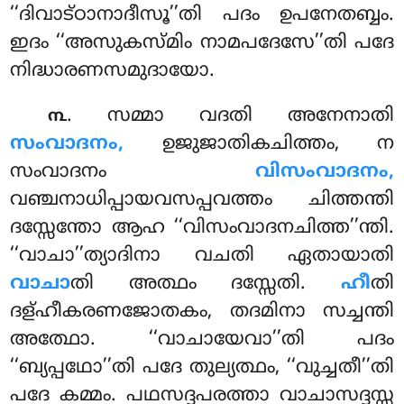
‘‘ദിവാട്ഠാനാദീസൂ’’തി പദം ഉപനേതബ്ബം.
ഇദം ‘‘അസുകസ്മിം നാമപദേസേ’’തി പദേ
നിദ്ധാരണസമുദായോ.
. സമ്മാ
വദതി അനേനാതി
൩
സംവാദനം,
ഉജുജാതികചിത്തം, ന
സംവാദനം
വിസംവാദനം,
വഞ്ചനാധിപ്പായവസപ്പവത്തം ചിത്തന്തി
ദസ്സേന്തോ ആഹ ‘‘വിസംവാദനചിത്ത’’ന്തി.
‘‘വാചാ’’ത്യാദിനാ വചതി ഏതായാതി
വാചാ
തി അത്ഥം ദസ്സേതി
.
ഹീ
തി
ദള്ഹീകരണജോതകം, തദമിനാ സച്ചന്തി
അത്ഥോ. ‘‘വാചായേവാ’’തി പദം
‘‘ബ്യപ്പഥോ’’തി പദേ തുല്യത്ഥം, ‘‘വുച്ചതീ’’തി
പദേ കമ്മം. പഥസദ്ദപരത്താ വാചാസദ്ദസ്സ