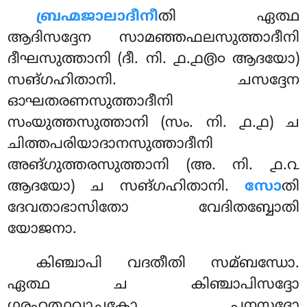
ബ്രഹ്മജാലാദീനീ
തി
ഏത്ഥ
ആദിസദ്ദേന സാമഞ്ഞഫലസുത്താദീനി
ദീഘസുത്താനി (ദീ. നി. ൧.൧൫൦ ആദയോ)
സങ്ഗഹിതാനി. ചസദ്ദേന
ഓഘതരണസുത്താദീനി
സംയുത്തസുത്താനി (സം. നി. ൧.൧) ച
ചിത്തപരിയാദാനസുത്താദീനി
അങ്ഗുത്തരസുത്താനി (അ. നി. ൧.൨
ആദയോ) ച സങ്ഗഹിതാനി.
സോ
തി
ദേവതാഭാസിതോ വേദിതബ്ബോതി
യോജനാ.
കിഞ്ചാപി വദതീതി സമ്ബന്ധോ.
ഏത്ഥ ച കിഞ്ചാപിസദ്ദോ
ഗരഹത്ഥവാചകോ, പനസദ്ദോ