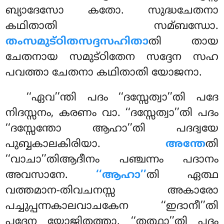
ബ്യാദേസോ കതോ. സുദ്ധചേതനാ
കഥിതാതി സമ്ബന്ധോ.
തംസമുട്ഠിതസദ്ദസഹിതാ
തി തായ
ചേതനായ സമുട്ഠിതേന സദ്ദേന സഹ
പവത്താ ചേതനാ കഥിതാതി യോജനാ.
‘‘ഏവ’’ന്തി പദം ‘‘ദസ്സേത്വാ’’തി പദേ
നിദസ്സനം, കരണം വാ. ‘‘ദസ്സേത്വാ’’തി പദം
‘‘ദസ്സേന്തോ ആഹാ’’തി പദദ്വയേ
പുബ്ബകാലകിരിയാ.
അന്തേ
തി
‘‘വാചാ’’തിആദീനം പഞ്ചന്നം പദാനം
അവസാനേ.
‘‘ആഹാ’’
തി ഏത്ഥ
വത്തമാന-തിവചനസ്സ അകാരോ
പച്ചുപ്പന്നകാലവാചകേന ‘‘ഇദാനീ’’തി
പദേന യോജിതത്താ. ‘‘തത്ഥാ’’തി പദം