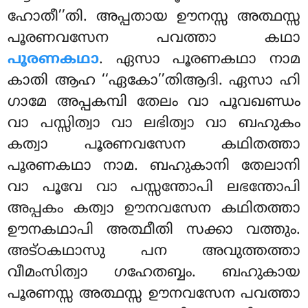
ഹോതീ’’തി. അപ്പതായ ഊനസ്സ അത്ഥസ്സ
പൂരണവസേന പവത്താ കഥാ
പൂരണകഥാ
. ഏസാ പൂരണകഥാ
നാമ
കാതി ആഹ ‘‘ഏകോ’’തിആദി. ഏസാ ഹി
ഗാമേ അപ്പകമ്പി തേലം വാ പൂവഖണ്ഡം
വാ പസ്സിത്വാ വാ ലഭിത്വാ വാ ബഹുകം
കത്വാ പൂരണവസേന കഥിതത്താ
പൂരണകഥാ നാമ. ബഹുകാനി തേലാനി
വാ പൂവേ വാ പസ്സന്തോപി ലഭന്തോപി
അപ്പകം കത്വാ ഊനവസേന കഥിതത്താ
ഊനകഥാപി അത്ഥീതി സക്കാ വത്തും.
അട്ഠകഥാസു പന അവുത്തത്താ
വീമംസിത്വാ ഗഹേതബ്ബം. ബഹുകായ
പൂരണസ്സ അത്ഥസ്സ ഊനവസേന പവത്താ