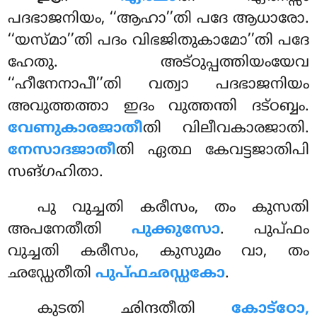
പദഭാജനിയം, ‘‘ആഹാ’’തി പദേ ആധാരോ.
‘‘യസ്മാ’’തി പദം വിഭജിതുകാമോ’’തി പദേ
ഹേതു. അട്ഠുപ്പത്തിയംയേവ
‘‘ഹീനേനാപീ’’തി വത്വാ പദഭാജനിയം
അവുത്തത്താ ഇദം വുത്തന്തി ദട്ഠബ്ബം.
വേണുകാരജാതീ
തി വിലീവകാരജാതി.
നേസാദജാതീ
തി ഏത്ഥ കേവട്ടജാതിപി
സങ്ഗഹിതാ.
പു വുച്ചതി കരീസം, തം കുസതി
അപനേതീതി
പുക്കുസോ
. പുപ്ഫം
വുച്ചതി കരീസം, കുസുമം വാ, തം
ഛഡ്ഡേതീതി
പുപ്ഫഛഡ്ഡകോ
.
കുടതി
ഛിന്ദതീതി
കോട്ഠോ,