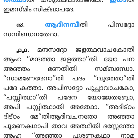
തത്ഥാ
തി ചതുത്ഥപാരാജികേ.
ഇധാ
തി
ഇമസ്മിം സിക്ഖാപദേ.
.
ആദീനമ്പീ
തി പിസദ്ദോ
൯
സമ്പിണ്ഡനത്ഥോ.
. മന്ദസദ്ദോ ജളത്ഥവാചകോതി
൧൧
ആഹ ‘‘മന്ദത്താ ജളത്താ’’തി. യോ പന
അഞ്ഞം ഭണതീതി സമ്ബന്ധോ.
‘‘സാമണേരേനാ’’തി പദം ‘‘വുത്തോ’’തി
പദേ കത്താ. അപിസദ്ദോ പുച്ഛാവാചകോ,
‘‘പസ്സിത്ഥാ’’തി പദേന യോജേതബ്ബോ,
അപി പസ്സിത്ഥാതി അത്ഥോ. ‘‘അദിട്ഠം
ദിട്ഠം മേ’’തിആദിവചനതോ അഞ്ഞാ
പൂരണകഥാപി താവ അത്ഥീതി ദസ്സേന്തോ
ആഹ ‘‘അഞ്ഞാ പൂരണകഥാ നാമ