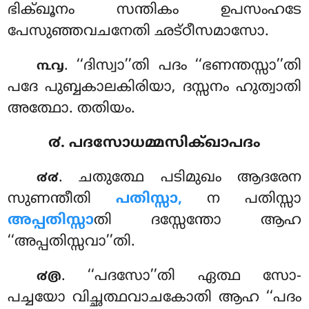
ഭിക്ഖൂനം സന്തികം ഉപസംഹടേ
പേസുഞ്ഞവചനേതി ഛട്ഠീസമാസോ.
. ‘‘ദിസ്വാ’’തി പദം ‘‘ഭണന്തസ്സാ’’തി
൩൮
പദേ പുബ്ബകാലകിരിയാ, ദസ്സനം ഹുത്വാതി
അത്ഥോ. തതിയം.
൪. പദസോധമ്മസിക്ഖാപദം
. ചതുത്ഥേ പടിമുഖം ആദരേന
൪൪
സുണന്തീതി
പതിസ്സാ,
ന പതിസ്സാ
അപ്പതിസ്സാ
തി ദസ്സേന്തോ ആഹ
‘‘അപ്പതിസ്സവാ’’തി.
. ‘‘പദസോ’’തി
ഏത്ഥ സോ-
൪൫
പച്ചയോ വിച്ഛത്ഥവാചകോതി ആഹ ‘‘പദം