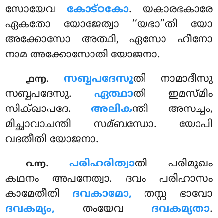
സോയേവ
കോട്ഠകോ
. യകാരഭകാരേ
ഏകതോ യോജേത്വാ ‘‘യഭാ’’തി യോ
അക്കോസോ അത്ഥി, ഏസോ ഹീനോ
നാമ അക്കോസോതി യോജനാ.
.
സബ്ബപദേസൂ
തി നാമാദീസു
൧൬
സബ്ബപദേസു.
ഏത്ഥാ
തി ഇമസ്മിം
സിക്ഖാപദേ.
അലിക
ന്തി അസച്ചം,
മിച്ഛാവാചന്തി സമ്ബന്ധോ. യോപി
വദതീതി യോജനാ.
.
പരിഹരിത്വാ
തി
പരിമുഖം
൨൬
കഥനം അപനേത്വാ. ദവം പരിഹാസം
കാമേതീതി
ദവകാമോ,
തസ്സ ഭാവോ
ദവകമ്യം,
തംയേവ
ദവകമ്യതാ
.