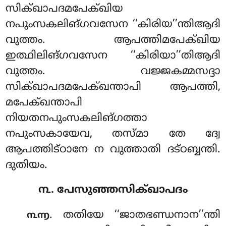
സിക്ഖാപദമപേക്ഖിയ
നപുംസകലിങ്ഗവസേന ‘‘കിരിയ’’ന്തിആദി
വുത്തം. ആപത്തിമപേക്ഖിയ
ഇത്ഥിലിങ്ഗവസേന ‘‘കിരിയാ’’തിആദി
വുത്തം. വജ്ജകമ്മസദ്ദാ
സിക്ഖാപദമപേക്ഖന്താപി ആപത്തി,
മപേക്ഖന്താപി
നിയതനപുംസകലിങ്ഗത്താ
നപുംസകായേവ, തസ്മാ തേ ദ്വേ
ആപത്തിട്ഠാനേ ന വുത്താതി ദട്ഠബ്ബന്തി.
ദുതിയം.
൩. പേസുഞ്ഞസിക്ഖാപദം
. തതിയേ ‘‘ജാതഭണ്ഡനാന’’ന്തി
൩൬