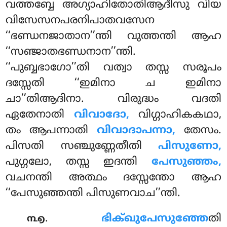
വത്തബ്ബേ അഗ്യാഹിതോതിആദീസു വിയ
വിസേസനപരനിപാതവസേന
‘‘ഭണ്ഡനജാതാന’’ന്തി വുത്തന്തി ആഹ
‘‘സഞ്ജാതഭണ്ഡനാന’’ന്തി.
‘‘പുബ്ബഭാഗോ’’തി വത്വാ തസ്സ സരൂപം
ദസ്സേതി ‘‘ഇമിനാ ച ഇമിനാ
ചാ’’തിആദിനാ. വിരുദ്ധം വദതി
ഏതേനാതി
വിവാദോ,
വിഗ്ഗാഹികകഥാ
,
തം ആപന്നാതി
വിവാദാപന്നാ,
തേസം.
പിസതി സഞ്ചുണ്ണേതീതി
പിസുണോ,
പുഗ്ഗലോ, തസ്സ ഇദന്തി
പേസുഞ്ഞം,
വചനന്തി അത്ഥം ദസ്സേന്തോ ആഹ
‘‘പേസുഞ്ഞന്തി പിസുണവാച’’ന്തി.
.
ഭിക്ഖുപേസുഞ്ഞേ
തി
൩൭