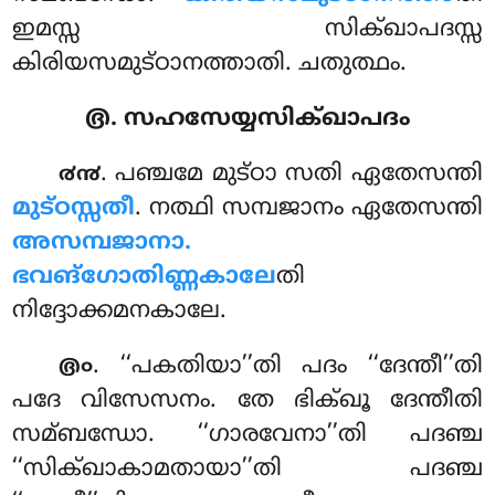
ഇമസ്സ സിക്ഖാപദസ്സ
കിരിയസമുട്ഠാനത്താതി. ചതുത്ഥം.
൫. സഹസേയ്യസിക്ഖാപദം
. പഞ്ചമേ മുട്ഠാ സതി ഏതേസന്തി
൪൯
മുട്ഠസ്സതീ
. നത്ഥി സമ്പജാനം ഏതേസന്തി
അസമ്പജാനാ.
ഭവങ്ഗോതിണ്ണകാലേ
തി
നിദ്ദോക്കമനകാലേ.
. ‘‘പകതിയാ’’തി പദം ‘‘ദേന്തീ’’തി
൫൦
പദേ വിസേസനം. തേ ഭിക്ഖൂ ദേന്തീതി
സമ്ബന്ധോ. ‘‘ഗാരവേനാ’’തി പദഞ്ച
‘‘സിക്ഖാകാമതായാ’’തി പദഞ്ച