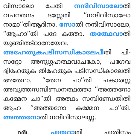
വിസാലോ ചേതി
നന്ദിവിസാലോ
തി
വചനത്ഥം ദസ്സേതി ‘‘നന്ദിവിസാലോ
നാമാ’’തിആദിനാ.
സോ
തി നന്ദിവിസാലോ,
‘‘ആഹാ’’തി പദേ കത്താ.
തത്ഥേവാ
തി
യുഞ്ജിതട്ഠാനേയേവ.
അഹേതുകപടിസന്ധികാലേപീ
തി പി-
സദ്ദോ അനുഗ്ഗഹത്ഥവാചകോ, പഗേവ
ദ്വിഹേതുക തിഹേതുക പടിസന്ധികാലേതി
അത്ഥോ. ‘‘തേന ചാ’’തി ചകാരസ്സ
അവുത്തസമ്പിണ്ഡനത്ഥത്താ ‘‘അത്തനോ
കമ്മേന ചാ’’തി അത്ഥം സമ്പിണ്ഡേതീതി
ആഹ ‘‘അത്തനോ കമ്മേന ചാ’’തി.
അത്തനോ
തി നന്ദിവിസാലസ്സ.
.
ഏത്ഥാ
തി ഏതിസ്സം
൧൫