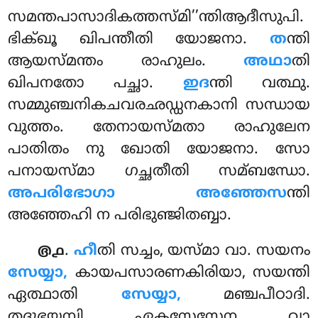
സമന്തപാസാദികത്തസ്മി’’ന്തിആദീസുപി.
ഭിക്ഖൂ ഖിപന്തീതി യോജനാ.
ത
ന്തി
ആയസ്മന്തം രാഹുലം.
അഥാ
തി
ഖിപനതോ പച്ഛാ.
ഇദ
ന്തി വത്ഥു.
സമ്മുഞ്ചനികചവരഛഡ്ഡനകാനി സന്ധായ
വുത്തം. തേനായസ്മതാ രാഹുലേന
പാതിതം നു ഖോതി യോജനാ. സോ
പനായസ്മാ ഗച്ഛതീതി സമ്ബന്ധോ.
അപരിഭോഗാ അഞ്ഞേസ
ന്തി
അഞ്ഞേഹി ന പരിഭുഞ്ജിതബ്ബാ.
.
ഹീ
തി സച്ചം, യസ്മാ വാ. സയനം
൫൧
സേയ്യാ,
കായപസാരണകിരിയാ, സയന്തി
ഏത്ഥാതി
സേയ്യാ,
മഞ്ചപീഠാദി.
തദുഭയമ്പി ഏകസേസേന വാ