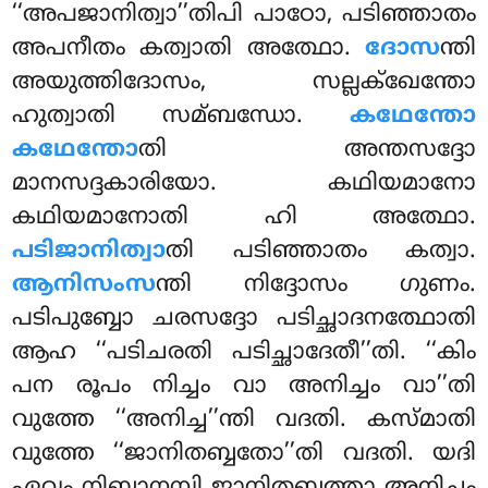
‘‘അപജാനിത്വാ’’തിപി പാഠോ, പടിഞ്ഞാതം
അപനീതം കത്വാതി അത്ഥോ.
ദോസ
ന്തി
അയുത്തിദോസം, സല്ലക്ഖേന്തോ
ഹുത്വാതി സമ്ബന്ധോ.
കഥേന്തോ
കഥേന്തോ
തി അന്തസദ്ദോ
മാനസദ്ദകാരിയോ. കഥിയമാനോ
കഥിയമാനോതി ഹി അത്ഥോ.
പടിജാനിത്വാ
തി പടിഞ്ഞാതം കത്വാ.
ആനിസംസ
ന്തി നിദ്ദോസം ഗുണം.
പടിപുബ്ബോ ചരസദ്ദോ പടിച്ഛാദനത്ഥോതി
ആഹ ‘‘പടിചരതി പടിച്ഛാദേതീ’’തി. ‘‘കിം
പന രൂപം നിച്ചം വാ അനിച്ചം വാ’’തി
വുത്തേ ‘‘അനിച്ച’’ന്തി വദതി. കസ്മാതി
വുത്തേ ‘‘ജാനിതബ്ബതോ’’തി വദതി. യദി