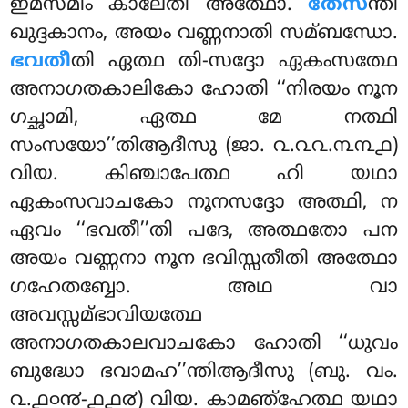
ഇമസ്മിം കാലേതി അത്ഥോ.
തേസ
ന്തി
ഖുദ്ദകാനം, അയം വണ്ണനാതി സമ്ബന്ധോ.
ഭവതീ
തി ഏത്ഥ തി-സദ്ദോ ഏകംസത്ഥേ
അനാഗതകാലികോ ഹോതി ‘‘നിരയം നൂന
ഗച്ഛാമി, ഏത്ഥ മേ നത്ഥി
സംസയോ’’തിആദീസു (ജാ. ൨.൨൨.൩൩൧)
വിയ. കിഞ്ചാപേത്ഥ ഹി യഥാ
ഏകംസവാചകോ നൂനസദ്ദോ അത്ഥി, ന
ഏവം ‘‘ഭവതീ’’തി പദേ, അത്ഥതോ പന
അയം വണ്ണനാ നൂന ഭവിസ്സതീതി അത്ഥോ
ഗഹേതബ്ബോ. അഥ വാ
അവസ്സമ്ഭാവിയത്ഥേ
അനാഗതകാലവാചകോ ഹോതി ‘‘ധുവം
ബുദ്ധോ ഭവാമഹ’’ന്തിആദീസു (ബു. വം.
൨.൧൦൯-൧൧൪) വിയ. കാമഞ്ഹേത്ഥ യഥാ