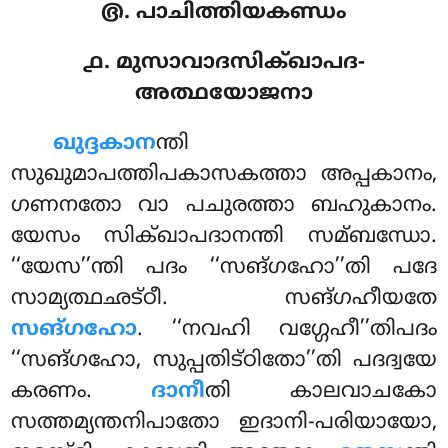
൫. പാചിത്തിയകണ്ഡം
൧. മുസാവാദസിക്ഖാപദ-
അത്ഥയോജനാ
ഖുദ്ദകാന
ന്തി
സുഖുമാപത്തിപകാസകത്താ അപ്പകാനം,
ഗണനതോ വാ പചുരത്താ ബഹുകാനം.
യേസം സിക്ഖാപദാനന്തി സമ്ബന്ധോ.
‘‘യേസ’’ന്തി പദം ‘‘സങ്ഗഹോ’’തി പദേ
സാമ്യത്ഥഛട്ഠീ. സങ്ഗഹീയതേ
സങ്ഗഹോ
. ‘‘നവഹി വഗ്ഗേഹീ’’തിപദം
‘‘സങ്ഗഹോ, സുപ്പതിട്ഠിതോ’’തി പദദ്വയേ
കരണം.
ദാനീ
തി കാലവാചകോ
സത്തമ്യന്തനിപാതോ ഇദാനി-പരിയായോ,