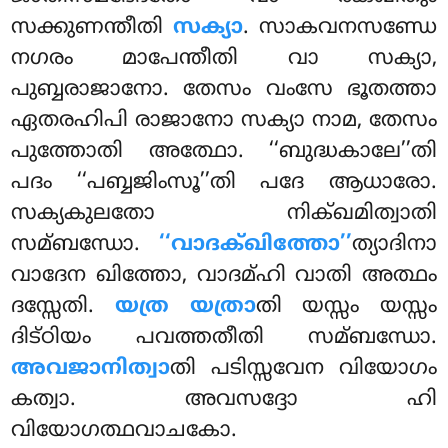
സക്കുണന്തീതി
സക്യാ
. സാകവനസണ്ഡേ
നഗരം മാപേന്തീതി വാ സക്യാ,
പുബ്ബരാജാനോ. തേസം വംസേ ഭൂതത്താ
ഏതരഹിപി രാജാനോ സക്യാ നാമ, തേസം
പുത്തോതി അത്ഥോ. ‘‘ബുദ്ധകാലേ’’തി
പദം ‘‘പബ്ബജിംസൂ’’തി പദേ ആധാരോ.
സക്യകുലതോ നിക്ഖമിത്വാതി
സമ്ബന്ധോ.
‘‘വാദക്ഖിത്തോ’’
ത്യാദിനാ
വാദേന ഖിത്തോ, വാദമ്ഹി വാതി അത്ഥം
ദസ്സേതി.
യത്ര യത്രാ
തി യസ്സം യസ്സം
ദിട്ഠിയം പവത്തതീതി സമ്ബന്ധോ.
അവജാനിത്വാ
തി പടിസ്സവേന വിയോഗം
കത്വാ. അവസദ്ദോ ഹി
വിയോഗത്ഥവാചകോ.