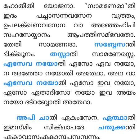
ഹോതീതി യോജനാ. ‘‘സാമണേരാ’’തി
ഇദം പച്ചാസന്നവസേന വുത്തം,
ഉപലക്ഖണവസേന വാ അഞ്ഞേഹിപി
സഹസേയ്യാനം ആപത്തിസമ്ഭവതോ.
തേതി സാമണേരാ.
സബ്ബേസ
ന്തി
ഭിക്ഖൂനം.
തസ്സാ
തി സാമണേരസ്സ.
ഏസേവ നയോ
തി ഏസോ ഏവ നയോ,
ന അഞ്ഞോ നയോതി അത്ഥോ. അഥ വാ
ഏസേവ നയോ
തി ഏസോ ഇവ നയോ,
ഏസോ ഏതാദിസോ നയോ ഇവ അയം
നയോ ദട്ഠബ്ബോതി അത്ഥോ.
അപി ചാ
തി ഏകംസേന.
ഏത്ഥാ
തി
ഇമസ്മിം സിക്ഖാപദേ.
ചതുക്ക
ന്തി
ഏകാവാസഏകാനുപസമ്പന്നം,