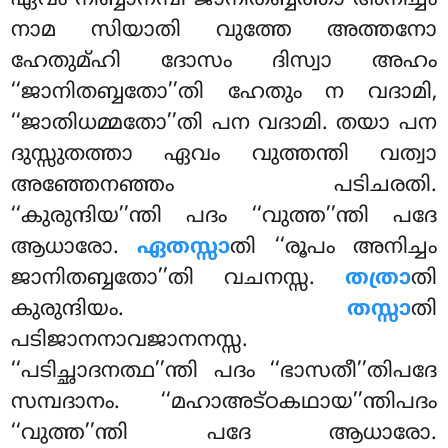
ഏവം നിബ്ബാനമ്പി ജാനിതബ്ബത്താ അനിച്ചം
നാമ സിയാതി വുത്തേ അത്തനോ
ഹേതുമ്ഹി ദോസം ദിസ്വാ അഹം
‘‘ജാനിതബ്ബതോ’’തി ഹേതും ന വദാമി,
‘‘ജാതിധമ്മതോ’’തി പന വദാമി. തയാ പന
ദുസ്സുതത്താ ഏവം വുത്തന്തി വത്വാ
അഞ്ഞേനഞ്ഞം പടിചരതി.
‘‘കുരുന്ദിയ’’ന്തി പദം ‘‘വുത്ത’’ന്തി പദേ
ആധാരോ.
ഏതസ്സാ
തി ‘‘രൂപം അനിച്ചം
ജാനിതബ്ബതോ’’തി വചനസ്സ.
തത്രാ
തി
കുരുന്ദിയം.
തസ്സാ
തി
പടിജാനനാവജാനനസ്സ.
‘‘പടിച്ഛാദനത്ഥ’’ന്തി പദം ‘‘ഭാസതീ’’തിപദേ
സമ്പദാനം. ‘‘മഹാഅട്ഠകഥായ’’ന്തിപദം
‘‘വുത്ത’’ന്തി പദേ ആധാരോ.