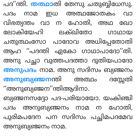
പദ’’ന്തി.
തത്ഥാ
തി തേസു ചതുബ്ബിധേസു.
പദം നാമ ഇധ അത്ഥജോതകം വാ
വിഭത്യന്തം വാ ന ഹോതി, അഥ ഖോ
ലോകിയേഹി ലക്ഖിതോ ഗാഥായ
ചതുത്ഥംസോ പാദോവ അധിപ്പേതോതി
ആഹ ‘‘പദന്തി ഏകോ ഗാഥാപാദോ’’തി.
അനു പച്ഛാ വുത്തപദത്താ ദുതിയപാദോ
അനുപദം
നാമ. അനു സദിസം ബ്യഞ്ജനം
അനുബ്യഞ്ജന
ന്തി അത്ഥം ദസ്സേതി
‘‘അനുബ്യഞ്ജന’’ന്തിആദിനാ.
ബ്യഞ്ജനസദ്ദോ പദ-പരിയായോ. യംകിഞ്ചി
പദം അനുബ്യഞ്ജനം നാമ ന ഹോതി,
പുരിമപദേന പന സദിസം പച്ഛിമപദമേവ
അനുബ്യഞ്ജനം നാമ.