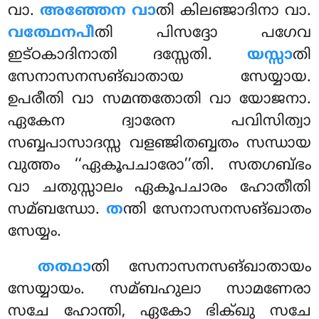
വാ.
അഞ്ഞേന വാ
തി കിലഞ്ജാദിനാ വാ.
വത്ഥേനപീ
തി പിസദ്ദോ പഗേവ
ഇട്ഠകാദിനാതി ദസ്സേതി.
യസ്സാ
തി
സേനാസനസങ്ഖാതായ സേയ്യായ.
ഉപരീതി വാ സമന്തതോതി വാ യോജനാ.
ഏകേന ദ്വാരേന പവിസിത്വാ
സബ്ബപാസാദസ്സ വളഞ്ജിതബ്ബതം സന്ധായ
വുത്തം ‘‘ഏകൂപചാരോ’’തി. സതഗബ്ഭം
വാ ചതുസ്സാലം ഏകൂപചാരം ഹോതീതി
സമ്ബന്ധോ.
ത
ന്തി സേനാസനസങ്ഖാതം
സേയ്യം.
തത്ഥാ
തി സേനാസനസങ്ഖാതായം
സേയ്യായം. സമ്ബഹുലാ സാമണേരാ
സചേ ഹോന്തി, ഏകോ ഭിക്ഖു സചേ