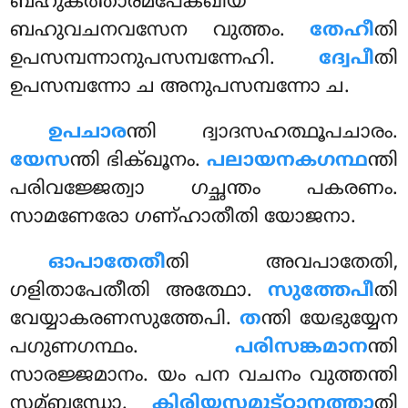
ബഹുകത്താരമപേക്ഖിയ
ബഹുവചനവസേന വുത്തം.
തേഹീ
തി
ഉപസമ്പന്നാനുപസമ്പന്നേഹി.
ദ്വേപീ
തി
ഉപസമ്പന്നോ ച അനുപസമ്പന്നോ ച.
ഉപചാര
ന്തി
ദ്വാദസഹത്ഥൂപചാരം.
യേസ
ന്തി ഭിക്ഖൂനം.
പലായനകഗന്ഥ
ന്തി
പരിവജ്ജേത്വാ ഗച്ഛന്തം പകരണം.
സാമണേരോ ഗണ്ഹാതീതി യോജനാ.
ഓപാതേതീ
തി അവപാതേതി,
ഗളിതാപേതീതി അത്ഥോ.
സുത്തേപീ
തി
വേയ്യാകരണസുത്തേപി.
ത
ന്തി യേഭുയ്യേന
പഗുണഗന്ഥം.
പരിസങ്കമാന
ന്തി
സാരജ്ജമാനം. യം പന വചനം വുത്തന്തി
സമ്ബന്ധോ.
കിരിയസമുട്ഠാനത്താ
തി