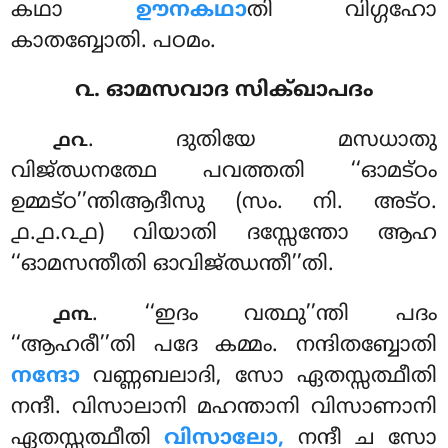
കഥാ
ഊനകഥാ
തി വിഗ്ഗഹോ
കാതബ്ബോതി. പഠമം.
൨. ഓമസവാദ സിക്ഖാപദം
. ദുതിയേ മസധാതു
൧൨
വിജ്ഝനത്ഥേ പവത്തതി ‘‘ഓമട്ഠം
ഉമ്മട്ഠ’’ന്തിആദീസു (സം. നി. അട്ഠ.
൧.൧.൨൧) വിയാതി ദസ്സേന്തോ ആഹ
‘‘ഓമസന്തീതി ഓവിജ്ഝന്തീ’’തി.
. ‘‘ഇദം വത്ഥു’’ന്തി പദം
൧൩
‘‘ആഹരീ’’തി പദേ കമ്മം. നന്ദിതബ്ബോതി
നന്ദോ
വണ്ണബലാദി, സോ ഏതസ്സത്ഥീതി
നന്ദീ. വിസാലാനി മഹന്താനി വിസാണാനി
ഏതസ്സത്ഥീതി
വിസാലോ,
നന്ദീ ച സോ