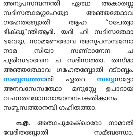
അനുപസമ്പന്നന്തി ഏത്ഥ അകാരസ്സ
സദിസത്ഥമഗ്ഗഹേത്വാ അഞ്ഞത്ഥോവ
ഗഹേതബ്ബോതി ആഹ ‘‘ഠപേത്വാ
ഭിക്ഖു’’ന്തിആദി. യദി ഹി സദിസത്ഥോ
ഭവേയ്യ, സാമണേരോവ അനുപസമ്പന്നോ
നാമ സിയാ സണ്ഠാനേന ച
പുരിസഭാവേന ച സദിസത്താ, തസ്മാ
അഞ്ഞത്ഥോവ ഗഹേതബ്ബോതി ദട്ഠബ്ബം.
സബ്ബസത്താ
തി ഏത്ഥ
സബ്ബ
സദ്ദോ
അനവസേസത്ഥോ മനുസ്സേ ഉപാദായ
വചനത്ഥജാനനാജാനനപകതികാനം
സബ്ബസത്താനമ്പി ഗഹിതത്താ.
. അത്ഥപുരേക്ഖാരോ നാമാതി
൩൫
വേദിതബ്ബോതി സമ്ബന്ധോ.