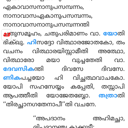
ഏകാവാസനാനുപസമ്പന്നം,
നാനാവാസഏകാനുപസമ്പന്നം,
നാനാവാസനാനുപസമ്പന്നന്തി
📜
ചതുസമൂഹം, ചതുപരിമാണം വാ.
യോ
തി
ഭിക്ഖു.
ഹി
സദ്ദോ വിത്ഥാരജോതകോ, തം
വചനം വിത്ഥാരയിസ്സാമീതി അത്ഥോ,
വിത്ഥാരോ മയാ വുച്ചതേതി വാ.
ദേവസിക
ന്തി ദിവസേ ദിവസേ.
ണിക
പച്ചയോ ഹി വിച്ഛത്ഥവാചകോ.
യോപി സഹസേയ്യം കപ്പേതി, തസ്സാപി
ആപത്തീതി യോജേതബ്ബോ.
തത്രാ
തി
‘‘തിരച്ഛാനഗതേനാപീ’’തി വചനേ.
‘‘അപദാനം അഹിമച്ഛാ,
ദ്വിപദാനഞ്ച കുക്കുടീ;