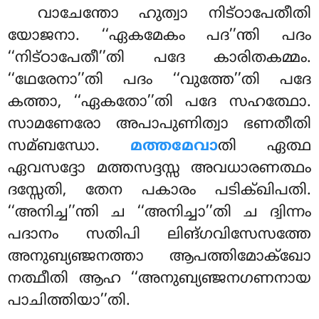
വാചേന്തോ ഹുത്വാ നിട്ഠാപേതീതി
യോജനാ. ‘‘ഏകമേകം പദ’’ന്തി പദം
‘‘നിട്ഠാപേതീ’’തി പദേ കാരിതകമ്മം.
‘‘ഥേരേനാ’’തി പദം ‘‘വുത്തേ’’തി പദേ
കത്താ, ‘‘ഏകതോ’’തി പദേ സഹത്ഥോ.
സാമണേരോ അപാപുണിത്വാ ഭണതീതി
സമ്ബന്ധോ.
മത്തമേവാ
തി ഏത്ഥ
ഏവസദ്ദോ മത്തസദ്ദസ്സ അവധാരണത്ഥം
ദസ്സേതി, തേന പകാരം പടിക്ഖിപതി.
‘‘അനിച്ച’’ന്തി ച ‘‘അനിച്ചാ’’തി ച ദ്വിന്നം
പദാനം സതിപി ലിങ്ഗവിസേസത്തേ
അനുബ്യഞ്ജനത്താ ആപത്തിമോക്ഖോ
നത്ഥീതി ആഹ ‘‘അനുബ്യഞ്ജനഗണനായ
പാചിത്തിയാ’’തി.