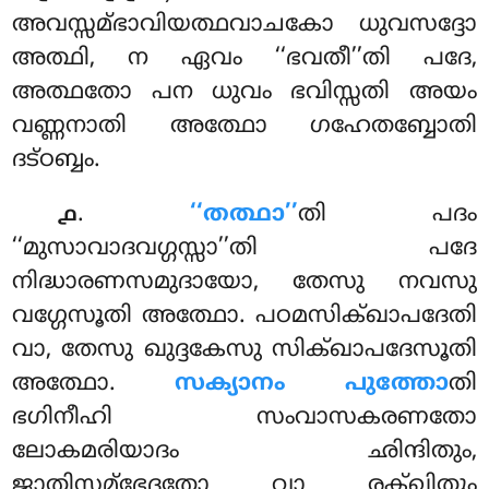
അവസ്സമ്ഭാവിയത്ഥവാചകോ ധുവസദ്ദോ
അത്ഥി, ന ഏവം ‘‘ഭവതീ’’തി പദേ,
അത്ഥതോ പന ധുവം ഭവിസ്സതി അയം
വണ്ണനാതി അത്ഥോ ഗഹേതബ്ബോതി
ദട്ഠബ്ബം.
.
‘‘തത്ഥാ’’
തി
പദം
൧
‘‘മുസാവാദവഗ്ഗസ്സാ’’തി പദേ
നിദ്ധാരണസമുദായോ, തേസു നവസു
വഗ്ഗേസൂതി അത്ഥോ. പഠമസിക്ഖാപദേതി
വാ, തേസു ഖുദ്ദകേസു സിക്ഖാപദേസൂതി
അത്ഥോ.
സക്യാനം പുത്തോ
തി
ഭഗിനീഹി സംവാസകരണതോ
ലോകമരിയാദം ഛിന്ദിതും,
ജാതിസമ്ഭേദതോ വാ രക്ഖിതും