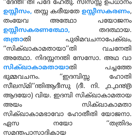
‘‘ദേന്തീ’’തി പദേ ഹേതു. സീസസ്സ ഉപധാനം
ഉസ്സീസം,
തസ്സ കരീയതേ
ഉസ്സീസകരണം
,
തംയേവ അത്ഥോ പയോജനം
ഉസ്സീസകരണത്ഥോ,
തദത്ഥായ.
തത്രാ
തി പുരിമവചനാപേക്ഖം,
‘‘സിക്ഖാകാമതായാ’’തി വചനേതി
അത്ഥോ. നിദസ്സനന്തി സേസോ. അഥ വാ
സിക്ഖാകാമതായാ
തി പച്ചത്തേ
ഭുമ്മവചനം. ‘‘ഇദമ്പിസ്സ ഹോതി
സീലസ്മി’’ന്തിആദീസു (ദീ. നി. ൧.൧൯൫
ആദയോ) വിയ. ഇദമ്പി സിക്ഖാകാമതായ
അയം സിക്ഖാകാമതാ
സിക്ഖാകാമഭാവോ ഹോതീതി യോജനാ.
ഏസ നയോ ‘‘തത്രിദം
സമന്തപാസാദികായ