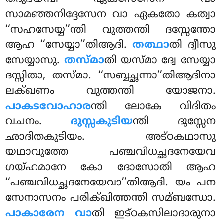
സാമഞ്ഞനിദ്ദേസേന വാ ഏകതോ കത്വാ
‘‘സഹസേയ്യ’’ന്തി വുത്തന്തി ദസ്സേന്തോ
ആഹ ‘‘സേയ്യാ’’തിആദി.
തത്ഥാ
തി ദ്വീസു
സേയ്യാസു.
തസ്മാ
തി യസ്മാ ദ്വേ സേയ്യാ
ദസ്സിതാ, തസ്മാ. ‘‘സബ്ബച്ഛന്നാ’’തിആദിനാ
ലക്ഖണം വുത്തന്തി യോജനാ.
പാകടവോഹാര
ന്തി ലോകേ വിദിതം
വചനം.
ദുസ്സകുടിയ
ന്തി ദുസ്സേന
ഛാദിതകുടിയം. അട്ഠകഥാസു
യഥാവുത്തേ പഞ്ചവിധച്ഛദനേയേവ
ഗയ്ഹമാനേ കോ ദോസോതി ആഹ
‘‘പഞ്ചവിധച്ഛദനേയേവാ’’തിആദി. യം പന
സേനാസനം പരിക്ഖിത്തന്തി സമ്ബന്ധോ.
പാകാരേന വാ
തി ഇട്ഠകസിലാദാരുനാ