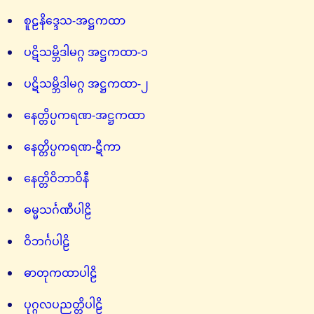
စူဠနိဒ္ဒေသ-အဋ္ဌကထာ
ပဋိသမ္ဘိဒါမဂ္ဂ အဋ္ဌကထာ-၁
ပဋိသမ္ဘိဒါမဂ္ဂ အဋ္ဌကထာ-၂
နေတ္တိပ္ပကရဏ-အဋ္ဌကထာ
နေတ္တိပ္ပကရဏ-ဋီကာ
နေတ္တိဝိဘာဝိနီ
ဓမ္မသင်္ဂဏီပါဠိ
ဝိဘင်္ဂပါဠိ
ဓာတုကထာပါဠိ
ပုဂ္ဂလပညတ္တိပါဠိ