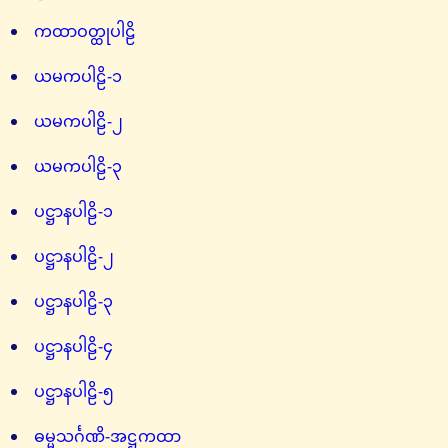
ကထာဝတ္ထုပါဠိ
ယမကပါဠိ-၁
ယမကပါဠိ-၂
ယမကပါဠိ-၃
ပဋ္ဌာနပါဠိ-၁
ပဋ္ဌာနပါဠိ-၂
ပဋ္ဌာနပါဠိ-၃
ပဋ္ဌာနပါဠိ-၄
ပဋ္ဌာနပါဠိ-၅
ဓမ္မသင်္ဂဏိ-အဋ္ဌကထာ