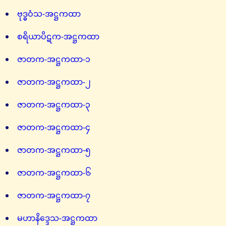
ဗုဒ္ဓဝံသ-အဋ္ဌကထာ
စရိယာပိဋက-အဋ္ဌကထာ
ဇာတက-အဋ္ဌကထာ-၁
ဇာတက-အဋ္ဌကထာ-၂
ဇာတက-အဋ္ဌကထာ-၃
ဇာတက-အဋ္ဌကထာ-၄
ဇာတက-အဋ္ဌကထာ-၅
ဇာတက-အဋ္ဌကထာ-၆
ဇာတက-အဋ္ဌကထာ-၇
မဟာနိဒ္ဒေသ-အဋ္ဌကထာ