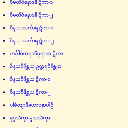
ဝိမတိဝိနောဒနီ ဋီကာ-၁
ဝိမတိဝိနောဒနီ ဋီကာ-၂
ဝိနယာလင်္ကာရ ဋီကာ-၁
ဝိနယာလင်္ကာရ ဋီကာ-၂
ကင်္ခါဝိတရဏီပုရာဏ-ဋီကာ
ဝိနယဝိနိစ္ဆယ-ဥတ္တရဝိနိစ္ဆယ
ဝိနယဝိနိစ္ဆယ ဋီကာ-၁
ဝိနယဝိနိစ္ဆယ ဋီကာ-၂
ပါစိတျာဒိယောဇနာပါဠိ
ခုဒ္ဒသိက္ခာ-မူလသိက္ခာ