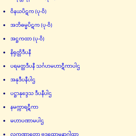
ဝိနယပိဋက (ပု-ဝိ)
အဘိဓမ္မပိဋက (ပု-ဝိ)
အဋ္ဌကထာ (ပု-ဝိ)
နိရုတ္တိဒီပနီ
ပရမတ္ထဒီပနီ သင်္ဂဟမဟာဋီကာပါဌ
အနုဒီပနီပါဌ
ပဋ္ဌာနုဒ္ဒေသ ဒီပနီပါဌ
နမက္ကာရဋီကာ
မဟာပဏာမပါဌ
လက္ခဏာတော ဗုဒ္ဓထောမနာဂါထာ