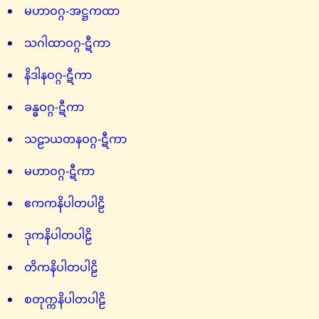
မဟာဝဂ္ဂ-အဋ္ဌကထာ
သဂါထာဝဂ္ဂ-ဋီကာ
နိဒါနဝဂ္ဂ-ဋီကာ
ခန္ဓဝဂ္ဂ-ဋီကာ
သဠာယတနဝဂ္ဂ-ဋီကာ
မဟာဝဂ္ဂ-ဋီကာ
ဧကကနိပါတပါဠိ
ဒုကနိပါတပါဠိ
တိကနိပါတပါဠိ
စတုက္ကနိပါတပါဠိ