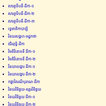
សារត្ថទីបនី-ដីកា-១
សារត្ថទីបនី-ដីកា-២
សារត្ថទីបនី-ដីកា-៣
ទ្វេមាតិកាបាឡិ
វិនយសង្គហ-អដ្ឋកថា
វជិរពុទ្ធិ-ដីកា
វិមតិវិនោទនី ដីកា-១
វិមតិវិនោទនី ដីកា-២
វិនយាលង្ការ ដីកា-១
វិនយាលង្ការ ដីកា-២
កង្ខាវិតរណីបុរាណ-ដីកា
វិនយវិនិច្ឆយ-ឧត្តរវិនិច្ឆយ
វិនយវិនិច្ឆយ ដីកា-១
វិនយវិនិច្ឆយ ដីកា-២