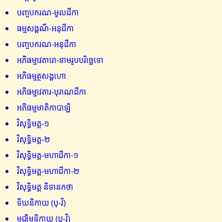
បញ្ចបករណ-មូលដីកា
ធម្មសង្គណី-អនុដីកា
បញ្ចបករណ-អនុដីកា
អភិធម្មាវតារោ-នាមរូបបរិច្ឆេទោ
អភិធម្មត្ថសង្គហោ
អភិធម្មាវតារ-បុរាណដីកា
អភិធម្មមាតិកាបាឡិ
វិសុទ្ធិមគ្គ-១
វិសុទ្ធិមគ្គ-២
វិសុទ្ធិមគ្គ-មហាដីកា-១
វិសុទ្ធិមគ្គ-មហាដីកា-២
វិសុទ្ធិមគ្គ និទានកថា
ទីឃនិកាយ (បុ-វិ)
មជ្ឈិមនិកាយ (បុ-វិ)