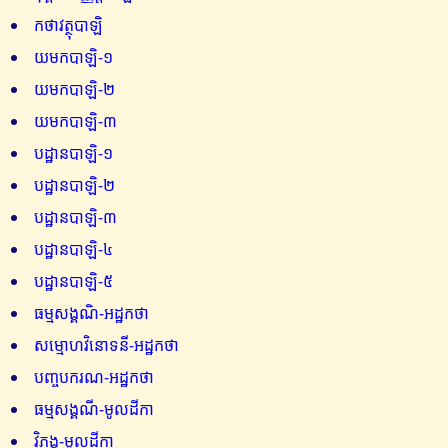
កថាវត្ថុបាឡិ
យមកបាឡិ-១
យមកបាឡិ-២
យមកបាឡិ-៣
បដ្ឋានបាឡិ-១
បដ្ឋានបាឡិ-២
បដ្ឋានបាឡិ-៣
បដ្ឋានបាឡិ-៤
បដ្ឋានបាឡិ-៥
ធម្មសង្គណិ-អដ្ឋកថា
សម្មោហវិនោទនី-អដ្ឋកថា
បញ្ចបករណ-អដ្ឋកថា
ធម្មសង្គណី-មូលដីកា
វិភង្គ-មូលដីកា