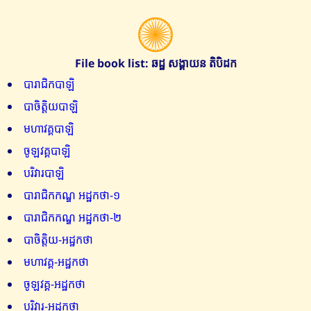
File book list: ឆដ្ឋ សង្គាយន តិបិដក
បារាជិកបាឡិ
បាចិត្តិយបាឡិ
មហាវគ្គបាឡិ
ចូឡវគ្គបាឡិ
បរិវារបាឡិ
បារាជិកកណ្ឌ អដ្ឋកថា-១
បារាជិកកណ្ឌ អដ្ឋកថា-២
បាចិត្តិយ-អដ្ឋកថា
មហាវគ្គ-អដ្ឋកថា
ចូឡវគ្គ-អដ្ឋកថា
បរិវារ-អដ្ឋកថា