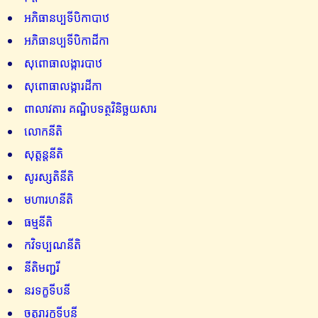
អភិធានប្បទីបិកាបាឋ
អភិធានប្បទីបិកាដីកា
សុពោធាលង្ការបាឋ
សុពោធាលង្ការដីកា
ពាលាវតារ គណ្ឋិបទត្ថវិនិច្ឆយសារ
លោកនីតិ
សុត្តន្តនីតិ
សូរស្សតិនីតិ
មហារហនីតិ
ធម្មនីតិ
កវិទប្បណនីតិ
នីតិមញ្ជរី
នរទក្ខទីបនី
ចតុរារក្ខទីបនី