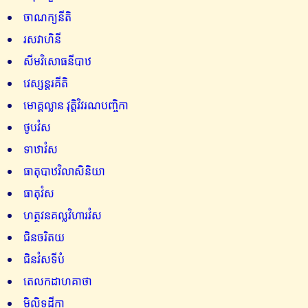
ចាណក្យនីតិ
រសវាហិនី
សីមវិសោធនីបាឋ
វេស្សន្តរគីតិ
មោគ្គល្លាន វុត្តិវិវរណបញ្ចិកា
ថូបវំស
ទាឋាវំស
ធាតុបាឋវិលាសិនិយា
ធាតុវំស
ហត្ថវនគល្លវិហារវំស
ជិនចរិតយ
ជិនវំសទីបំ
តេលកដាហគាថា
មិលិទដីកា