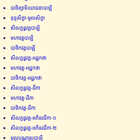
បាចិត្យាទិយោជនាបាឡិ
ខុទ្ទសិក្ខា-មូលសិក្ខា
សីលក្ខន្ធវគ្គបាឡិ
មហាវគ្គបាឡិ
បាថិកវគ្គបាឡិ
សីលក្ខន្ធវគ្គ-អដ្ឋកថា
មហាវគ្គ-អដ្ឋកថា
បាថិកវគ្គ-អដ្ឋកថា
សីលក្ខន្ធវគ្គ-ដីកា
មហាវគ្គ-ដីកា
បាថិកវគ្គ-ដីកា
សីលក្ខន្ធវគ្គ-អភិនវដីកា-១
សីលក្ខន្ធវគ្គ-អភិនវដីកា-២
មូលបណ្ណាសបាឡិ