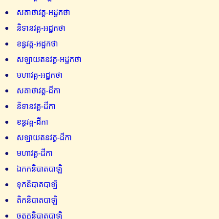
សគាថាវគ្គ-អដ្ឋកថា
និទានវគ្គ-អដ្ឋកថា
ខន្ធវគ្គ-អដ្ឋកថា
សឡាយតនវគ្គ-អដ្ឋកថា
មហាវគ្គ-អដ្ឋកថា
សគាថាវគ្គ-ដីកា
និទានវគ្គ-ដីកា
ខន្ធវគ្គ-ដីកា
សឡាយតនវគ្គ-ដីកា
មហាវគ្គ-ដីកា
ឯកកនិបាតបាឡិ
ទុកនិបាតបាឡិ
តិកនិបាតបាឡិ
ចតុក្កនិបាតបាឡិ