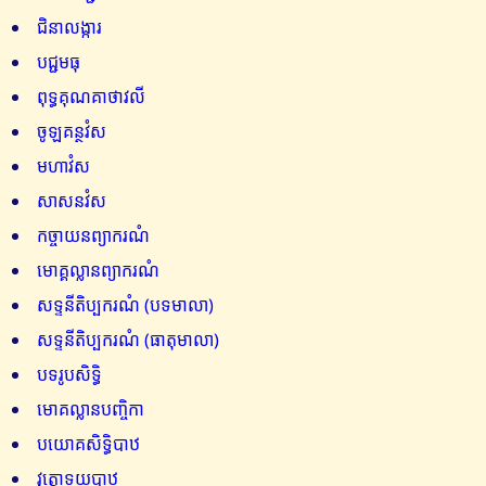
ជិនាលង្ការ
បជ្ជមធុ
ពុទ្ធគុណគាថាវលី
ចូឡគន្ថវំស
មហាវំស
សាសនវំស
កច្ចាយនព្យាករណំ
មោគ្គល្លានព្យាករណំ
សទ្ទនីតិប្បករណំ (បទមាលា)
សទ្ទនីតិប្បករណំ (ធាតុមាលា)
បទរូបសិទ្ធិ
មោគល្លានបញ្ចិកា
បយោគសិទ្ធិបាឋ
វុត្តោទយបាឋ