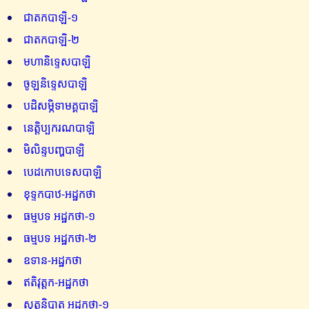
ជាតកបាឡិ-១
ជាតកបាឡិ-២
មហានិទ្ទេសបាឡិ
ចូឡនិទ្ទេសបាឡិ
បដិសម្ភិទាមគ្គបាឡិ
នេត្តិប្បករណបាឡិ
មិលិន្ទបញ្ហបាឡិ
បេដកោបទេសបាឡិ
ខុទ្ទកបាឋ-អដ្ឋកថា
ធម្មបទ អដ្ឋកថា-១
ធម្មបទ អដ្ឋកថា-២
ឧទាន-អដ្ឋកថា
ឥតិវុត្តក-អដ្ឋកថា
សុត្តនិបាត អដ្ឋកថា-១