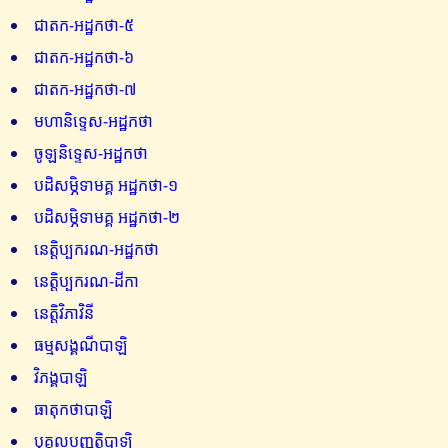
ជាតក-អដ្ឋកថា-៥
ជាតក-អដ្ឋកថា-៦
ជាតក-អដ្ឋកថា-៧
មហានិទ្ទេស-អដ្ឋកថា
ចូឡនិទ្ទេស-អដ្ឋកថា
បដិសម្ភិទាមគ្គ អដ្ឋកថា-១
បដិសម្ភិទាមគ្គ អដ្ឋកថា-២
នេត្តិប្បករណ-អដ្ឋកថា
នេត្តិប្បករណ-ដីកា
នេត្តិវិភាវិនី
ធម្មសង្គណីបាឡិ
វិភង្គបាឡិ
ធាតុកថាបាឡិ
បុគ្គលបញ្ញត្តិបាឡិ