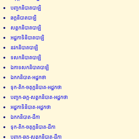
បញ្ចកនិបាតបាឡិ
ឆក្កនិបាតបាឡិ
សត្តកនិបាតបាឡិ
អដ្ឋកាទិនិបាតបាឡិ
នវកនិបាតបាឡិ
ទសកនិបាតបាឡិ
ឯកាទសកនិបាតបាឡិ
ឯកកនិបាត-អដ្ឋកថា
ទុក-តិក-ចតុក្កនិបាត-អដ្ឋកថា
បញ្ចក-ឆក្ក-សត្តកនិបាត-អដ្ឋកថា
អដ្ឋកាទិនិបាត-អដ្ឋកថា
ឯកកនិបាត-ដីកា
ទុក-តិក-ចតុក្កនិបាត-ដីកា
បញ្ចក-ឆក្ក-សត្តកនិបាត-ដីកា