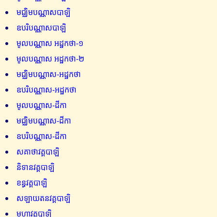
មជ្ឈិមបណ្ណាសបាឡិ
ឧបរិបណ្ណាសបាឡិ
មូលបណ្ណាស អដ្ឋកថា-១
មូលបណ្ណាស អដ្ឋកថា-២
មជ្ឈិមបណ្ណាស-អដ្ឋកថា
ឧបរិបណ្ណាស-អដ្ឋកថា
មូលបណ្ណាស-ដីកា
មជ្ឈិមបណ្ណាស-ដីកា
ឧបរិបណ្ណាស-ដីកា
សគាថាវគ្គបាឡិ
និទានវគ្គបាឡិ
ខន្ធវគ្គបាឡិ
សឡាយតនវគ្គបាឡិ
មហាវគ្គបាឡិ