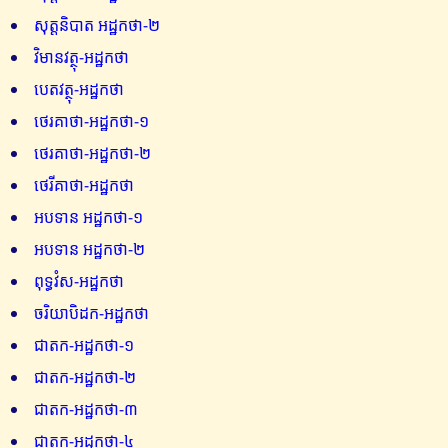
សុត្តនិបាត អដ្ឋកថា-២
វិមានវត្ថុ-អដ្ឋកថា
បេតវត្ថុ-អដ្ឋកថា
ថេរគាថា-អដ្ឋកថា-១
ថេរគាថា-អដ្ឋកថា-២
ថេរីគាថា-អដ្ឋកថា
អបទាន អដ្ឋកថា-១
អបទាន អដ្ឋកថា-២
ពុទ្ធវំស-អដ្ឋកថា
ចរិយាបិដក-អដ្ឋកថា
ជាតក-អដ្ឋកថា-១
ជាតក-អដ្ឋកថា-២
ជាតក-អដ្ឋកថា-៣
ជាតក-អដ្ឋកថា-៤