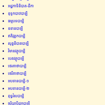
អដ្ឋកាទិនិបាត-ដីកា
ខុទ្ទកបាឋបាឡិ
ធម្មបទបាឡិ
ឧទានបាឡិ
ឥតិវុត្តកបាឡិ
សុត្តនិបាតបាឡិ
វិមានវត្ថុបាឡិ
បេតវត្ថុបាឡិ
ថេរគាថាបាឡិ
ថេរីគាថាបាឡិ
អបទានបាឡិ-១
អបទានបាឡិ-២
ពុទ្ធវំសបាឡិ
ចរិយាបិដកបាឡិ