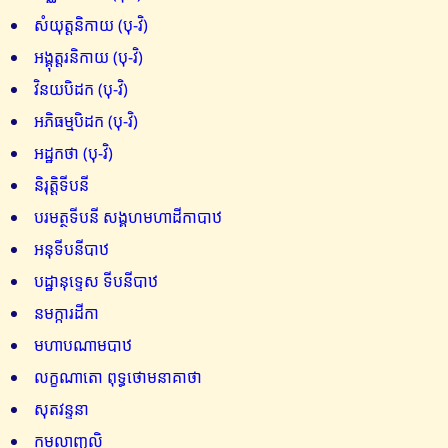
សំយុត្តនិកាយ (បុ-វិ)
អង្គុត្តរនិកាយ (បុ-វិ)
វិនយបិដក (បុ-វិ)
អភិធម្មបិដក (បុ-វិ)
អដ្ឋកថា (បុ-វិ)
និរុត្តិទីបនី
បរមត្ថទីបនី សង្គហមហាដីកាបាឋ
អនុទីបនីបាឋ
បដ្ឋានុទ្ទេស ទីបនីបាឋ
នមក្ការដីកា
មហាបណាមបាឋ
លក្ខណាតោ ពុទ្ធថោមនាគាថា
សុតវន្ទនា
កមលាញ្ជលិ