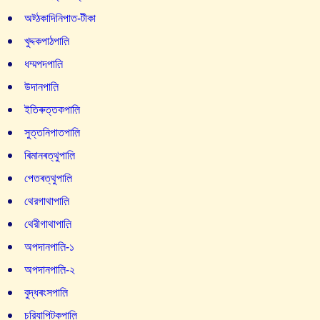
অট্ঠকাদিনিপাত-টীকা
খুদ্দকপাঠপাল়ি
ধম্মপদপাল়ি
উদানপাল়ি
ইতিৰুত্তকপাল়ি
সুত্তনিপাতপাল়ি
ৰিমানৰত্থুপাল়ি
পেতৰত্থুপাল়ি
থেরগাথাপাল়ি
থেরীগাথাপাল়ি
অপদানপাল়ি-১
অপদানপাল়ি-২
বুদ্ধৰংসপাল়ি
চরিযাপিটকপাল়ি