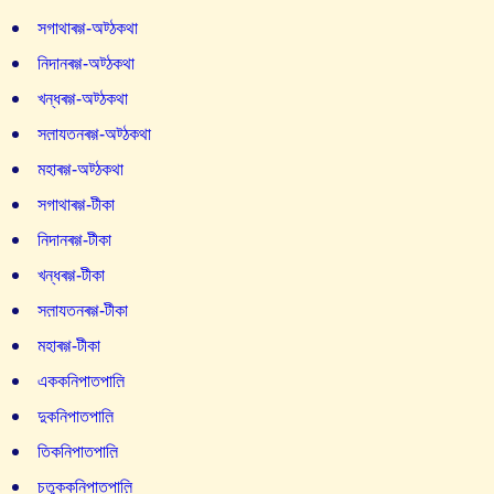
সগাথাৰগ্গ-অট্ঠকথা
নিদানৰগ্গ-অট্ঠকথা
খন্ধৰগ্গ-অট্ঠকথা
সল়াযতনৰগ্গ-অট্ঠকথা
মহাৰগ্গ-অট্ঠকথা
সগাথাৰগ্গ-টীকা
নিদানৰগ্গ-টীকা
খন্ধৰগ্গ-টীকা
সল়াযতনৰগ্গ-টীকা
মহাৰগ্গ-টীকা
এককনিপাতপাল়ি
দুকনিপাতপাল়ি
তিকনিপাতপাল়ি
চতুক্কনিপাতপাল়ি