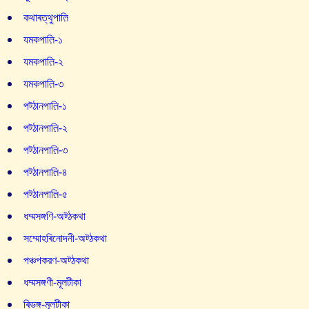
কথাৰত্থুপাল়ি
যমকপাল়ি-১
যমকপাল়ি-২
যমকপাল়ি-৩
পট্ঠানপাল়ি-১
পট্ঠানপাল়ি-২
পট্ঠানপাল়ি-৩
পট্ঠানপাল়ি-৪
পট্ঠানপাল়ি-৫
ধম্মসঙ্গণি-অট্ঠকথা
সম্মোহৰিনোদনী-অট্ঠকথা
পঞ্চপকরণ-অট্ঠকথা
ধম্মসঙ্গণী-মূলটীকা
ৰিভঙ্গ-মূলটীকা