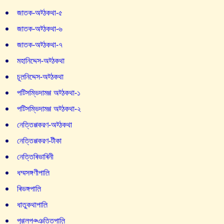
জাতক-অট্ঠকথা-৫
জাতক-অট্ঠকথা-৬
জাতক-অট্ঠকথা-৭
মহানিদ্দেস-অট্ঠকথা
চূল়নিদ্দেস-অট্ঠকথা
পটিসম্ভিদামগ্গ অট্ঠকথা-১
পটিসম্ভিদামগ্গ অট্ঠকথা-২
নেত্তিপ্পকরণ-অট্ঠকথা
নেত্তিপ্পকরণ-টীকা
নেত্তিৰিভাৰিনী
ধম্মসঙ্গণীপাল়ি
ৰিভঙ্গপাল়ি
ধাতুকথাপাল়ি
পুগ্গলপঞ্ঞত্তিপাল়ি