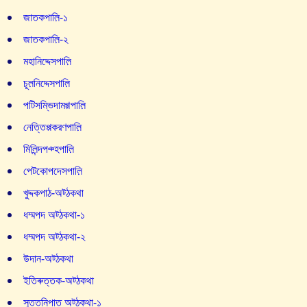
জাতকপাল়ি-১
জাতকপাল়ি-২
মহানিদ্দেসপাল়ি
চূল়নিদ্দেসপাল়ি
পটিসম্ভিদামগ্গপাল়ি
নেত্তিপ্পকরণপাল়ি
মিলিন্দপঞ্হপাল়ি
পেটকোপদেসপাল়ি
খুদ্দকপাঠ-অট্ঠকথা
ধম্মপদ অট্ঠকথা-১
ধম্মপদ অট্ঠকথা-২
উদান-অট্ঠকথা
ইতিৰুত্তক-অট্ঠকথা
সুত্তনিপাত অট্ঠকথা-১