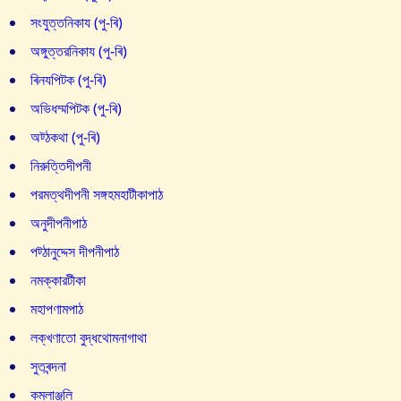
সংযুত্তনিকায (পু-ৰি)
অঙ্গুত্তরনিকায (পু-ৰি)
ৰিনযপিটক (পু-ৰি)
অভিধম্মপিটক (পু-ৰি)
অট্ঠকথা (পু-ৰি)
নিরুত্তিদীপনী
পরমত্থদীপনী সঙ্গহমহাটীকাপাঠ
অনুদীপনীপাঠ
পট্ঠানুদ্দেস দীপনীপাঠ
নমক্কারটীকা
মহাপণামপাঠ
লক্খণাতো বুদ্ধথোমনাগাথা
সুতৰন্দনা
কমলাঞ্জলি