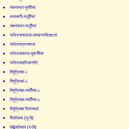
পঞ্চপকরণ-মূলটীকা
ধম্মসঙ্গণী-অনুটীকা
পঞ্চপকরণ-অনুটীকা
অভিধম্মাৰতারো-নামরূপপরিচ্ছেদো
অভিধম্মত্থসঙ্গহো
অভিধম্মাৰতার-পুরাণটীকা
অভিধম্মমাতিকাপাল়ি
ৰিসুদ্ধিমগ্গ-১
ৰিসুদ্ধিমগ্গ-২
ৰিসুদ্ধিমগ্গ-মহাটীকা-১
ৰিসুদ্ধিমগ্গ-মহাটীকা-২
ৰিসুদ্ধিমগ্গ নিদানকথা
দীঘনিকায (পু-ৰি)
মজ্ঝিমনিকায (পু-ৰি)