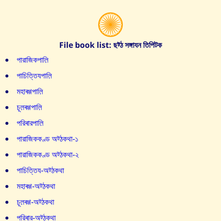
File book list: ছট্ঠ সঙ্গাযন তিপিটক
পারাজিকপাল়ি
পাচিত্তিযপাল়ি
মহাৰগ্গপাল়ি
চূল়ৰগ্গপাল়ি
পরিৰারপাল়ি
পারাজিককণ্ড অট্ঠকথা-১
পারাজিককণ্ড অট্ঠকথা-২
পাচিত্তিয-অট্ঠকথা
মহাৰগ্গ-অট্ঠকথা
চূল়ৰগ্গ-অট্ঠকথা
পরিৰার-অট্ঠকথা