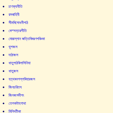
চাণক্যনীতি
রসৰাহিনী
সীমৰিসোধনীপাঠ
ৰেস্সন্তরগীতি
মোগ্গল্লান ৰুত্তিৰিৰরণপঞ্চিকা
থূপৰংস
দাঠাৰংস
ধাতুপাঠৰিলাসিনিযা
ধাতুৰংস
হত্থৰনগল্লৰিহারৰংস
জিনচরিতয
জিনৰংসদীপং
তেলকটাহগাথা
মিলিদটীকা