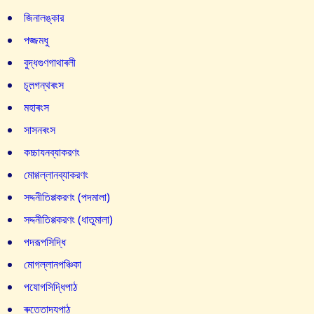
জিনালঙ্কার
পজ্জমধু
বুদ্ধগুণগাথাৰলী
চূল়গন্থৰংস
মহাৰংস
সাসনৰংস
কচ্চাযনব্যাকরণং
মোগ্গল্লানব্যাকরণং
সদ্দনীতিপ্পকরণং (পদমালা)
সদ্দনীতিপ্পকরণং (ধাতুমালা)
পদরূপসিদ্ধি
মোগল্লানপঞ্চিকা
পযোগসিদ্ধিপাঠ
ৰুত্তোদযপাঠ