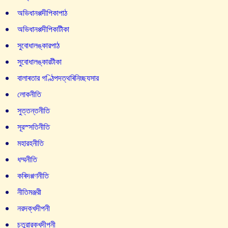
অভিধানপ্পদীপিকাপাঠ
অভিধানপ্পদীপিকাটীকা
সুবোধালঙ্কারপাঠ
সুবোধালঙ্কারটীকা
বালাৰতার গণ্ঠিপদত্থৰিনিচ্ছযসার
লোকনীতি
সুত্তন্তনীতি
সূরস্সতিনীতি
মহারহনীতি
ধম্মনীতি
কৰিদপ্পণনীতি
নীতিমঞ্জরী
নরদক্খদীপনী
চতুরারক্খদীপনী