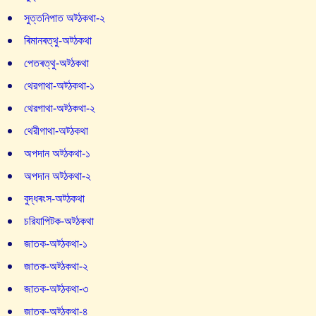
সুত্তনিপাত অট্ঠকথা-২
ৰিমানৰত্থু-অট্ঠকথা
পেতৰত্থু-অট্ঠকথা
থেরগাথা-অট্ঠকথা-১
থেরগাথা-অট্ঠকথা-২
থেরীগাথা-অট্ঠকথা
অপদান অট্ঠকথা-১
অপদান অট্ঠকথা-২
বুদ্ধৰংস-অট্ঠকথা
চরিযাপিটক-অট্ঠকথা
জাতক-অট্ঠকথা-১
জাতক-অট্ঠকথা-২
জাতক-অট্ঠকথা-৩
জাতক-অট্ঠকথা-৪