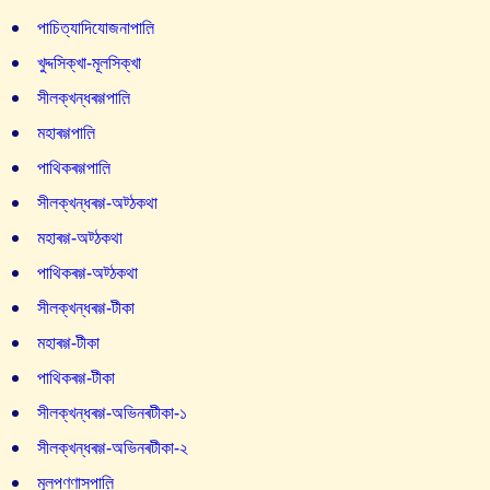
পাচিত্যাদিযোজনাপাল়ি
খুদ্দসিক্খা-মূলসিক্খা
সীলক্খন্ধৰগ্গপাল়ি
মহাৰগ্গপাল়ি
পাথিকৰগ্গপাল়ি
সীলক্খন্ধৰগ্গ-অট্ঠকথা
মহাৰগ্গ-অট্ঠকথা
পাথিকৰগ্গ-অট্ঠকথা
সীলক্খন্ধৰগ্গ-টীকা
মহাৰগ্গ-টীকা
পাথিকৰগ্গ-টীকা
সীলক্খন্ধৰগ্গ-অভিনৰটীকা-১
সীলক্খন্ধৰগ্গ-অভিনৰটীকা-২
মূলপণ্ণাসপাল়ি