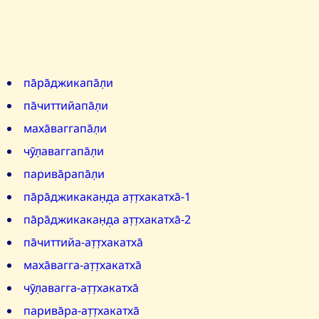
па̄ра̄джикапа̄л̣и
па̄читтийапа̄л̣и
маха̄ваггапа̄л̣и
чӯл̣аваггапа̄л̣и
парива̄рапа̄л̣и
па̄ра̄джикакан̣д̣а ат̣т̣хакатха̄-1
па̄ра̄джикакан̣д̣а ат̣т̣хакатха̄-2
па̄читтийа-ат̣т̣хакатха̄
маха̄вагга-ат̣т̣хакатха̄
чӯл̣авагга-ат̣т̣хакатха̄
парива̄ра-ат̣т̣хакатха̄