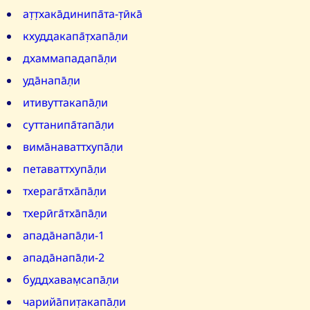
ат̣т̣хака̄динипа̄та-т̣ӣка̄
кхуддакапа̄т̣хапа̄л̣и
дхаммападапа̄л̣и
уда̄напа̄л̣и
итивуттакапа̄л̣и
суттанипа̄тапа̄л̣и
вима̄наваттхупа̄л̣и
петаваттхупа̄л̣и
тхерага̄тха̄па̄л̣и
тхерӣга̄тха̄па̄л̣и
апада̄напа̄л̣и-1
апада̄напа̄л̣и-2
буддхавам̣сапа̄л̣и
чарийа̄пит̣акапа̄л̣и