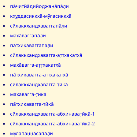
па̄читйа̄дийоджана̄па̄л̣и
кхуддасиккха̄-мӯласиккха̄
сӣлаккхандхаваггапа̄л̣и
маха̄ваггапа̄л̣и
па̄тхикаваггапа̄л̣и
сӣлаккхандхавагга-ат̣т̣хакатха̄
маха̄вагга-ат̣т̣хакатха̄
па̄тхикавагга-ат̣т̣хакатха̄
сӣлаккхандхавагга-т̣ӣка̄
маха̄вагга-т̣ӣка̄
па̄тхикавагга-т̣ӣка̄
сӣлаккхандхавагга-абхинават̣ӣка̄-1
сӣлаккхандхавагга-абхинават̣ӣка̄-2
мӯлапан̣н̣а̄сапа̄л̣и