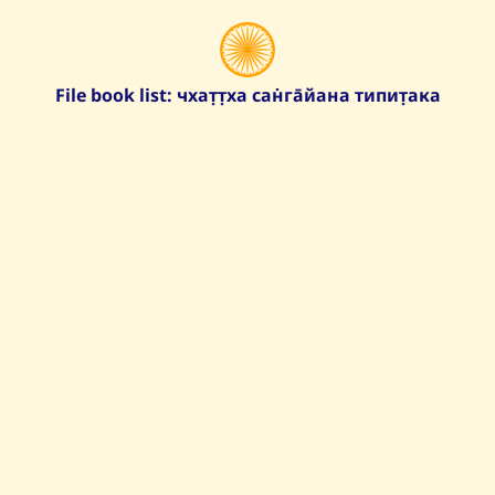
File book list: чхат̣т̣ха сан̇га̄йана типит̣ака