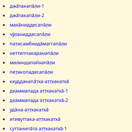
джа̄такапа̄л̣и-1
джа̄такапа̄л̣и-2
маха̄ниддесапа̄л̣и
чӯл̣аниддесапа̄л̣и
пат̣исамбхида̄маггапа̄л̣и
неттиппакаран̣апа̄л̣и
милиндапан̃хапа̄л̣и
пет̣акопадесапа̄л̣и
кхуддакапа̄т̣ха-ат̣т̣хакатха̄
дхаммапада ат̣т̣хакатха̄-1
дхаммапада ат̣т̣хакатха̄-2
уда̄на-ат̣т̣хакатха̄
итивуттака-ат̣т̣хакатха̄
суттанипа̄та ат̣т̣хакатха̄-1