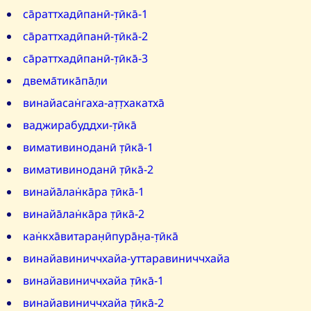
са̄раттхадӣпанӣ-т̣ӣка̄-1
са̄раттхадӣпанӣ-т̣ӣка̄-2
са̄раттхадӣпанӣ-т̣ӣка̄-3
двема̄тика̄па̄л̣и
винайасан̇гаха-ат̣т̣хакатха̄
ваджирабуддхи-т̣ӣка̄
вимативиноданӣ т̣ӣка̄-1
вимативиноданӣ т̣ӣка̄-2
винайа̄лан̇ка̄ра т̣ӣка̄-1
винайа̄лан̇ка̄ра т̣ӣка̄-2
кан̇кха̄витаран̣ӣпура̄н̣а-т̣ӣка̄
винайавиниччхайа-уттаравиниччхайа
винайавиниччхайа т̣ӣка̄-1
винайавиниччхайа т̣ӣка̄-2